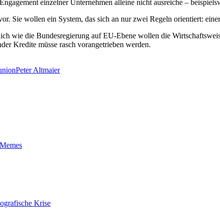
s Engagement einzelner Unternehmen alleine nicht ausreiche – beispielswe
. Sie wollen ein System, das sich an nur zwei Regeln orientiert: einer
ich wie die Bundesregierung auf EU-Ebene wollen die Wirtschaftsweise
nder Kredite müsse rasch vorangetrieben werden.
union
Peter Altmaier
t-Memes
ografische Krise