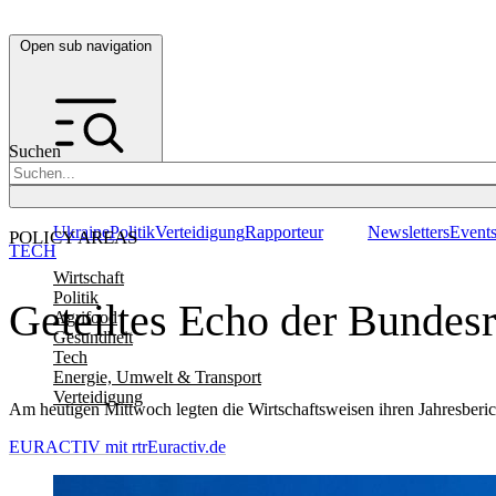
Open sub navigation
Suchen
Ukraine
Politik
Verteidigung
Rapporteur
Newsletters
Event
POLICY AREAS
TECH
Wirtschaft
Politik
Geteiltes Echo der Bundesr
Agrifood
Gesundheit
Tech
Energie, Umwelt & Transport
Verteidigung
Am heutigen Mittwoch legten die Wirtschaftsweisen ihren Jahresberich
EURACTIV mit rtr
Euractiv.de