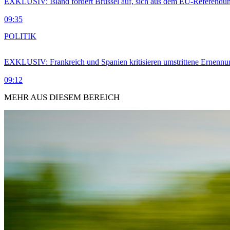
EXKLUSIV: Island fordert Brüssel auf, sich aus dem EU-Referendu
09:35
POLITIK
EXKLUSIV: Frankreich und Spanien kritisieren umstrittene Ernennu
09:12
MEHR AUS DIESEM BEREICH