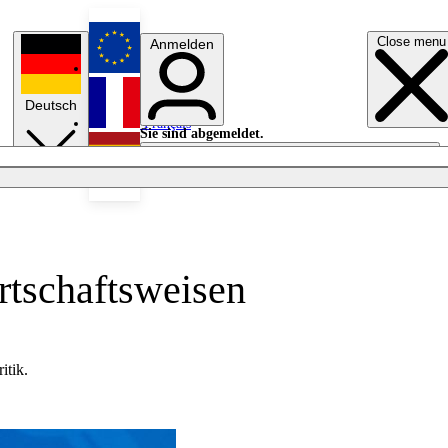
Close menu
Anmelden
English
Deutsch
Français
Sie sind abgemeldet.
Anmelden
Licht aus
Español
rtschaftsweisen
itik.