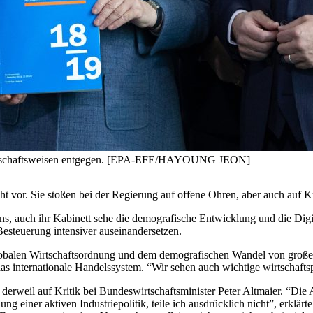
Wirtschaftsweisen entgegen. [EPA-EFE/HAYOUNG JEON]
t vor. Sie stoßen bei der Regierung auf offene Ohren, aber auch auf Kr
s, auch ihr Kabinett sehe die demografische Entwicklung und die Digi
esteuerung intensiver auseinandersetzen.
obalen Wirtschaftsordnung und dem demografischen Wandel von große
f das internationale Handelssystem. “Wir sehen auch wichtige wirtschaft
 derweil auf Kritik bei Bundeswirtschaftsminister Peter Altmaier. “Die 
einer aktiven Industriepolitik, teile ich ausdrücklich nicht”, erklär