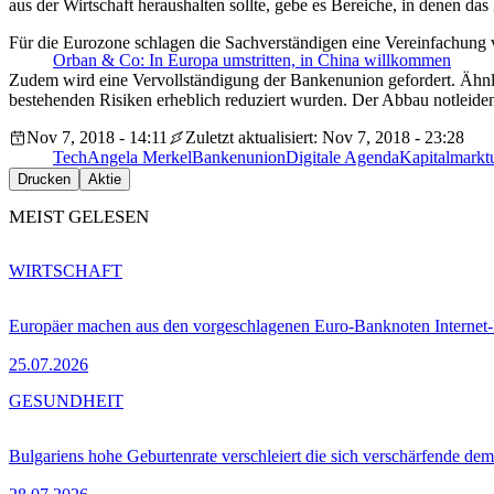
aus der Wirtschaft heraushalten sollte, gebe es Bereiche, in denen da
Für die Eurozone schlagen die Sachverständigen eine Vereinfachung vor
Orban & Co: In Europa umstritten, in China willkommen
Zudem wird eine Vervollständigung der Bankenunion gefordert. Ähnl
bestehenden Risiken erheblich reduziert wurden. Der Abbau notleide
Nov 7, 2018 - 14:11
Zuletzt aktualisiert: Nov 7, 2018 - 23:28
Tech
Angela Merkel
Bankenunion
Digitale Agenda
Kapitalmarkt
Drucken
Aktie
MEIST GELESEN
WIRTSCHAFT
Europäer machen aus den vorgeschlagenen Euro-Banknoten Interne
25.07.2026
GESUNDHEIT
Bulgariens hohe Geburtenrate verschleiert die sich verschärfende dem