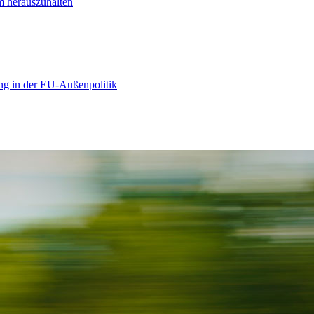
m herauszuhalten
ng in der EU-Außenpolitik