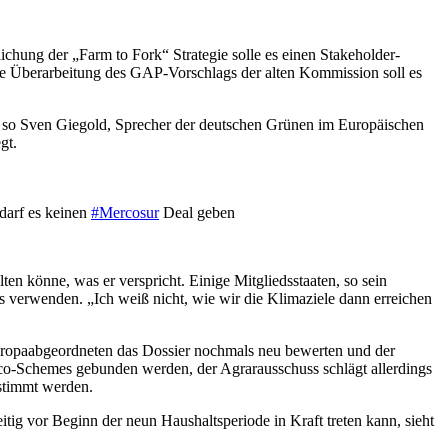
hung der „Farm to Fork“ Strategie solle es einen Stakeholder-
ne Überarbeitung des GAP-Vorschlags der alten Kommission soll es
, so Sven Giegold, Sprecher der deutschen Grünen im Europäischen
gt.
darf es keinen
#Mercosur
Deal geben
en könne, was er verspricht. Einige Mitgliedsstaaten, so sein
verwenden. „Ich weiß nicht, wie wir die Klimaziele dann erreichen
Europaabgeordneten das Dossier nochmals neu bewerten und der
Eco-Schemes gebunden werden, der Agrarausschuss schlägt allerdings
stimmt werden.
ig vor Beginn der neun Haushaltsperiode in Kraft treten kann, sieht