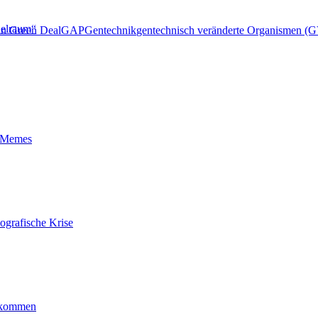
ielraum“
n Green Deal
GAP
Gentechnik
gentechnisch veränderte Organismen (
t-Memes
ografische Krise
ankommen