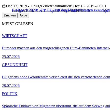
Dec 12, 2019 - 11:40
Zuletzt aktualisiert: Dec 13, 2019 - 00:01
GAP nach 2020: „Die EU lässt den Mitgliedsstaaten zu viel Sp
Energie, Umwelt & Transport
Energie und Klimaschutz
Europea
Drucken
Aktie
MEIST GELESEN
WIRTSCHAFT
Europäer machen aus den vorgeschlagenen Euro-Banknoten Interne
25.07.2026
GESUNDHEIT
Bulgariens hohe Geburtenrate verschleiert die sich verschärfende dem
28.07.2026
POLITIK
Spanische Enklave von Migranten überrannt, die auf dem Seeweg 