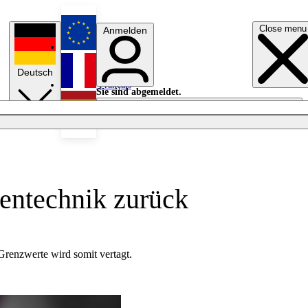
Close menu
Anmelden
English
Deutsch
Français
Sie sind abgemeldet.
Anmelden
Licht aus
Español
Gentechnik zurück
Grenzwerte wird somit vertagt.