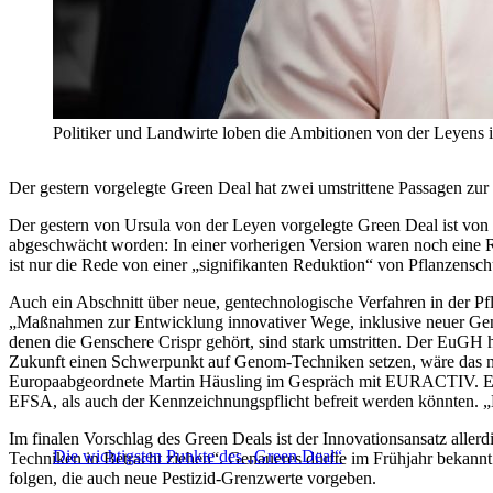
Politiker und Landwirte loben die Ambitionen von der Leyens 
Der gestern vorgelegte Green Deal hat zwei umstrittene Passagen zur
Der gestern von Ursula von der Leyen vorgelegte Green Deal ist von P
abgeschwächt worden: In einer vorherigen Version waren noch eine R
ist nur die Rede von einer „signifikanten Reduktion“ von Pflanzensc
Auch ein Abschnitt über neue, gentechnologische Verfahren in der P
„Maßnahmen zur Entwicklung innovativer Wege, inklusive neuer Gen
denen die Genschere Crispr gehört, sind stark umstritten. Der EuGH h
Zukunft einen Schwerpunkt auf Genom-Techniken setzen, wäre das nic
Europaabgeordnete Martin Häusling im Gespräch mit EURACTIV. Er b
EFSA, als auch der Kennzeichnungspflicht befreit werden könnten.
Im finalen Vorschlag des Green Deals ist der Innovationsansatz allerd
Die wichtigsten Punkte des „Green Deal“
Techniken in Betracht ziehen“. Genaueres dürfte im Frühjahr bekann
folgen, die auch neue Pestizid-Grenzwerte vorgeben.