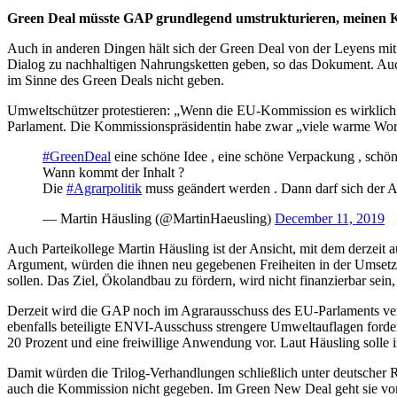
Green Deal müsste GAP grundlegend umstrukturieren, meinen K
Auch in anderen Dingen hält sich der Green Deal von der Leyens mit
Dialog zu nachhaltigen Nahrungsketten geben, so das Dokument. Auch
im Sinne des Green Deals nicht geben.
Umweltschützer protestieren: „Wenn die EU-Kommission es wirklich e
Parlament. Die Kommissionspräsidentin habe zwar „viele warme Wort
#GreenDeal
eine schöne Idee , eine schöne Verpackung , schön
Wann kommt der Inhalt ?
Die
#Agrarpolitik
muss geändert werden . Dann darf sich der A
— Martin Häusling (@MartinHaeusling)
December 11, 2019
Auch Parteikollege Martin Häusling ist der Ansicht, mit dem derzeit 
Argument, würden die ihnen neu gegebenen Freiheiten in der Umsetz
sollen. Das Ziel, Ökolandbau zu fördern, wird nicht finanzierbar sein
Derzeit wird die GAP noch im Agrarausschuss des EU-Parlaments ver
ebenfalls beteiligte ENVI-Ausschuss strengere Umweltauflagen forde
20 Prozent und eine freiwillige Anwendung vor. Laut Häusling soll
Damit würden die Trilog-Verhandlungen schließlich unter deutscher R
auch die Kommission nicht gegeben. Im Green New Deal geht sie von