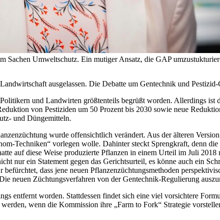
im Sachen Umweltschutz. Ein mutiger Ansatz, die GAP umzustukturieren
 Landwirtschaft ausgelassen. Die Debatte um Gentechnik und Pestizid-
olitikern und Landwirten größtenteils begrüßt worden. Allerdings ist d
eduktion von Pestiziden um 50 Prozent bis 2030 sowie neue Reduktion
hutz- und Düngemitteln.
flanzenzüchtung wurde offensichtlich verändert. Aus der älteren Vers
om-Techniken“ vorlegen wolle. Dahinter steckt Sprengkraft, denn di
atte auf diese Weise produzierte Pflanzen in einem Urteil im Juli 2018
ht nur ein Statement gegen das Gerichtsurteil, es könne auch ein Sch
efürchtet, dass jene neuen Pflanzenzüchtungsmethoden perspektivis
 „Die neuen Züchtungsverfahren von der Gentechnik-Regulierung ausz
ings entfernt worden. Stattdessen findet sich eine viel vorsichtere For
t werden, wenn die Kommission ihre „Farm to Fork“ Strategie vorstell