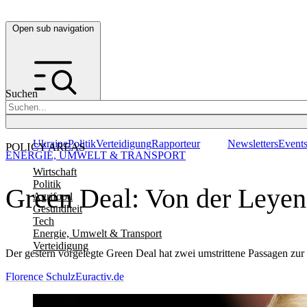
Open sub navigation
Suchen
Ukraine
Politik
Verteidigung
Rapporteur
Newsletters
Event
POLICY AREAS
ENERGIE, UMWELT & TRANSPORT
Wirtschaft
Politik
Green Deal: Von der Leyen 
Agrifood
Gesundheit
Tech
Energie, Umwelt & Transport
Verteidigung
Der gestern vorgelegte Green Deal hat zwei umstrittene Passagen zur
Florence Schulz
Euractiv.de