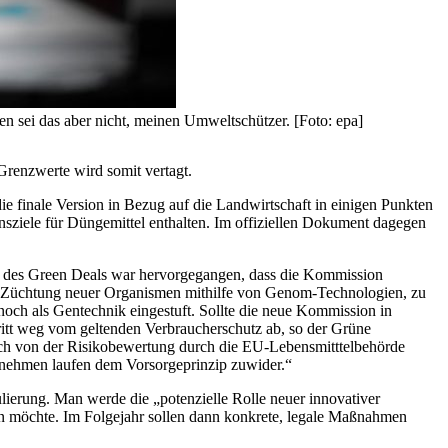
 sei das aber nicht, meinen Umweltschützer. [Foto: epa]
Grenzwerte wird somit vertagt.
ie finale Version in Bezug auf die Landwirtschaft in einigen Punkten
sziele für Düngemittel enthalten. Im offiziellen Dokument dagegen
ion des Green Deals war hervorgegangen, dass die Kommission
e Züchtung neuer Organismen mithilfe von Genom-Technologien, zu
 noch als Gentechnik eingestuft. Sollte die neue Kommission in
ritt weg vom geltenden Verbraucherschutz ab, so der Grüne
ch von der Risikobewertung durch die EU-Lebensmitttelbehörde
unehmen laufen dem Vorsorgeprinzip zuwider.“
mulierung. Man werde die „potenzielle Rolle neuer innovativer
en möchte. Im Folgejahr sollen dann konkrete, legale Maßnahmen