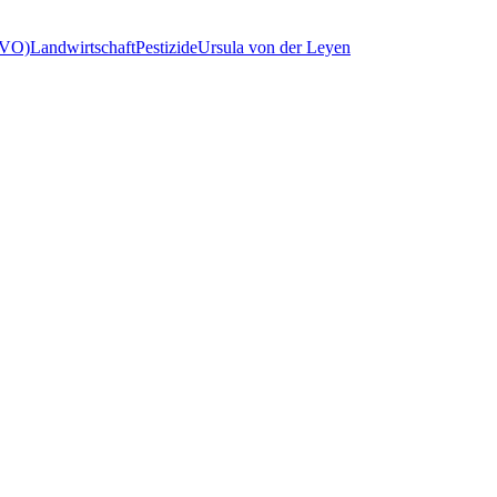
GVO)
Landwirtschaft
Pestizide
Ursula von der Leyen