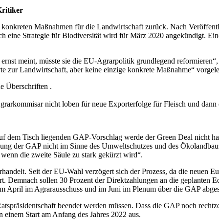
ritiker
 konkreten Maßnahmen für die Landwirtschaft zurück. Nach Veröffentlic
 eine Strategie für Biodiversität wird für März 2020 angekündigt. Ei
rnst meint, müsste sie die EU-Agrarpolitik grundlegend reformieren“
e zur Landwirtschaft, aber keine einzige konkrete Maßnahme“ vorgele
e Überschriften .
grarkommisar nicht loben für neue Exporterfolge für Fleisch und dann 
auf dem Tisch liegenden GAP-Vorschlag werde der Green Deal nicht halt
ung der GAP nicht im Sinne des Umweltschutzes und des Ökolandbaus 
, wenn die zweite Säule zu stark gekürzt wird“.
handelt. Seit der EU-Wahl verzögert sich der Prozess, da die neuen 
rt. Demnach sollen 30 Prozent der Direktzahlungen an die geplanten 
e im April im Agrarausschuss und im Juni im Plenum über die GAP abge
atspräsidentschaft beendet werden müssen. Dass die GAP noch rechtzeit
 einem Start am Anfang des Jahres 2022 aus.