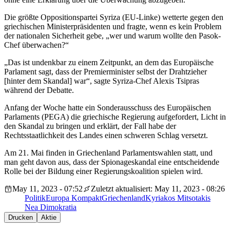
Die größte Oppositionspartei Syriza (EU-Linke) wetterte gegen den
griechischen Ministerpräsidenten und fragte, wenn es kein Problem
der nationalen Sicherheit gebe, „wer und warum wollte den Pasok-
Chef überwachen?“
„Das ist undenkbar zu einem Zeitpunkt, an dem das Europäische
Parlament sagt, dass der Premierminister selbst der Drahtzieher
[hinter dem Skandal] war“, sagte Syriza-Chef Alexis Tsipras
während der Debatte.
Anfang der Woche hatte ein Sonderausschuss des Europäischen
Parlaments (PEGA) die griechische Regierung aufgefordert, Licht in
den Skandal zu bringen und erklärt, der Fall habe der
Rechtsstaatlichkeit des Landes einen schweren Schlag versetzt.
Am 21. Mai finden in Griechenland Parlamentswahlen statt, und
man geht davon aus, dass der Spionageskandal eine entscheidende
Rolle bei der Bildung einer Regierungskoalition spielen wird.
May 11, 2023 - 07:52
Zuletzt aktualisiert: May 11, 2023 - 08:26
Politik
Europa Kompakt
Griechenland
Kyriakos Mitsotakis
Nea Dimokratia
Drucken
Aktie