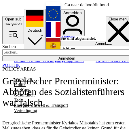
Ga naar de hoofdinhoud
Anmelden
Open sub
Close menu
English
navigation
Deutsch
Français
Sie sind abgemeldet.
Anmelden
Suchen
Licht aus
Español
Anmelden
Ukraine
Politik
Verteidigung
Rapporteur
Newsletters
Event
POLITIK
POLICY AREAS
Griechischer Premierminister:
Wirtschaft
Politik
Abhören des Sozialistenführers
Agrifood
Gesundheit
war falsch
Tech
Energie, Umwelt & Transport
Verteidigung
Der griechische Premierminister Kyriakos Mitsotakis hat zum ersten
Mal zugegeben, dass es für die Geheimdienste keinen Grund für die