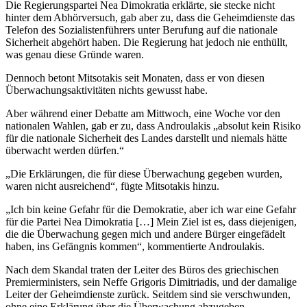
Die Regierungspartei Nea Dimokratia erklärte, sie stecke nicht
hinter dem Abhörversuch, gab aber zu, dass die Geheimdienste das
Telefon des Sozialistenführers unter Berufung auf die nationale
Sicherheit abgehört haben. Die Regierung hat jedoch nie enthüllt,
was genau diese Gründe waren.
Dennoch betont Mitsotakis seit Monaten, dass er von diesen
Überwachungsaktivitäten nichts gewusst habe.
Aber während einer Debatte am Mittwoch, eine Woche vor den
nationalen Wahlen, gab er zu, dass Androulakis „absolut kein Risiko
für die nationale Sicherheit des Landes darstellt und niemals hätte
überwacht werden dürfen.“
„Die Erklärungen, die für diese Überwachung gegeben wurden,
waren nicht ausreichend“, fügte Mitsotakis hinzu.
„Ich bin keine Gefahr für die Demokratie, aber ich war eine Gefahr
für die Partei Nea Dimokratia […] Mein Ziel ist es, dass diejenigen,
die die Überwachung gegen mich und andere Bürger eingefädelt
haben, ins Gefängnis kommen“, kommentierte Androulakis.
Nach dem Skandal traten der Leiter des Büros des griechischen
Premierministers, sein Neffe Grigoris Dimitriadis, und der damalige
Leiter der Geheimdienste zurück. Seitdem sind sie verschwunden,
ohne eine Erklärung über die Überwachung abzugeben.