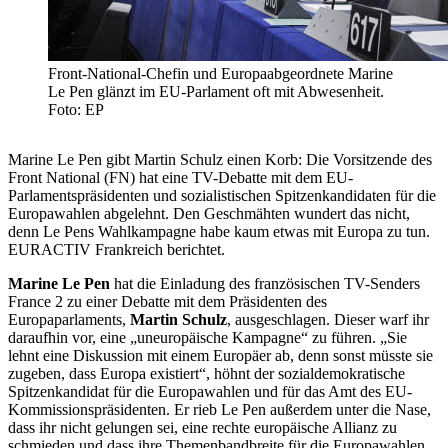
Front-National-Chefin und Europaabgeordnete Marine
Le Pen glänzt im EU-Parlament oft mit Abwesenheit.
Foto: EP
Marine Le Pen gibt Martin Schulz einen Korb: Die Vorsitzende des
Front National (FN) hat eine TV-Debatte mit dem EU-
Parlamentspräsidenten und sozialistischen Spitzenkandidaten für die
Europawahlen abgelehnt. Den Geschmähten wundert das nicht,
denn Le Pens Wahlkampagne habe kaum etwas mit Europa zu tun.
EURACTIV Frankreich berichtet.
Marine Le Pen
hat die Einladung des französischen TV-Senders
France 2 zu einer Debatte mit dem Präsidenten des
Europaparlaments,
Martin Schulz
, ausgeschlagen. Dieser warf ihr
daraufhin vor, eine „uneuropäische Kampagne“ zu führen. „Sie
lehnt eine Diskussion mit einem Europäer ab, denn sonst müsste sie
zugeben, dass Europa existiert“, höhnt der sozialdemokratische
Spitzenkandidat für die Europawahlen und für das Amt des EU-
Kommissionspräsidenten. Er rieb Le Pen außerdem unter die Nase,
dass ihr nicht gelungen sei, eine rechte europäische Allianz zu
schmieden und dass ihre Themenbandbreite für die Europawahlen