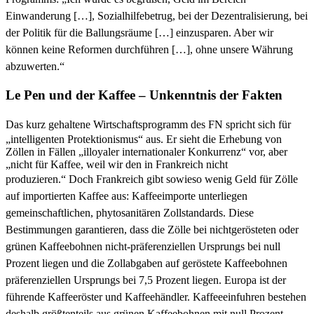
Einwanderung […], Sozialhilfebetrug, bei der Dezentralisierung, bei
der Politik für die Ballungsräume […] einzusparen. Aber wir
können keine Reformen durchführen […], ohne unsere Währung
abzuwerten.“
Le Pen und der Kaffee – Unkenntnis der Fakten
D
as kurz gehaltene Wirtschaftsprogramm des FN spricht sich für
„intelligenten Protektionismus“ aus. Er sieht die Erhebung von
Zöllen in Fällen „illoyaler internationaler Konkurrenz“ vor, aber
„nicht für Kaffee, weil wir den in Frankreich nicht
produzieren.“
Doch Frankreich gibt sowieso wenig Geld
für Zölle
auf importierten Kaffee aus: Kaffeeimporte unterliegen
gemeinschaftlichen, phytosanitären Zollstandards. Diese
Bestimmungen garantieren, dass die Zölle bei nichtgerösteten oder
grünen Kaffeebohnen nicht-präferenziellen Ursprungs bei null
Prozent liegen und die Zollabgaben auf geröstete Kaffeebohnen
präferenziellen Ursprungs bei 7,5 Prozent liegen. Europa ist der
führende Kaffeeröster und Kaffeehändler. Kaffeeeinfuhren bestehen
deshalb größtenteils aus
grünen
Kaffeebohnen mit
null Prozent