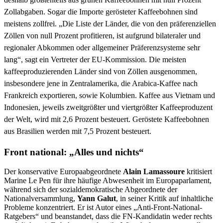
Zolla
bgaben. Sogar die Importe gerösteter Kaffeebohnen sind
meistens zollfrei. „Die Liste der Länder, die von den präferenziellen
Zöllen von null Prozent profitieren, ist aufgrund bilateraler und
regionaler Abkommen oder allgemeiner Präferenzsysteme sehr
lang“, sagt ein Vertreter der EU-Kommission. Die meisten
kaffeeproduzierenden Länder sind von Zöllen ausgenommen,
insbesondere jene in Zentralamerika, die Arabica-Kaffee nach
Frankreich exportieren, sowie Kolumbien. Kaffee aus Vietnam und
Indonesien, jeweils zweitgrößter und viertgrößter Kaffeeproduzent
der Welt, wird mit 2,6 Prozent besteuert. Geröstete Kaffeebohnen
aus Brasilien werden mit 7,5 Prozent besteuert.
Front national: „Alles und nichts“
Der konservative Europaabgeordnete
Alain Lamassoure
kritisiert
Marine Le Pen für ihre häufige Abwesenheit im Europaparlament,
während sich der sozialdemokratische Abgeordnete der
Nationalversammlung,
Yann Galut
, in seiner Kritik auf inhaltliche
Probleme konzentriert. Er ist Autor eines „Anti-Front-National-
Ratgebers“ und beanstandet, dass die FN-Kandidatin weder rechts