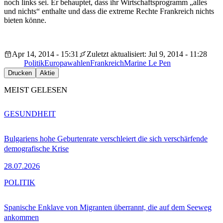
noch links sei. Er behauptet, dass ihr Wirtschaftsprogramm „alles
und nichts“ enthalte und dass die extreme Rechte Frankreich nichts
bieten könne.
Apr 14, 2014 - 15:31
Zuletzt aktualisiert: Jul 9, 2014 - 11:28
Politik
Europawahlen
Frankreich
Marine Le Pen
Drucken
Aktie
MEIST GELESEN
GESUNDHEIT
Bulgariens hohe Geburtenrate verschleiert die sich verschärfende
demografische Krise
28.07.2026
POLITIK
Spanische Enklave von Migranten überrannt, die auf dem Seeweg
ankommen