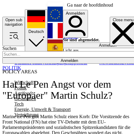
Ga naar de hoofdinhoud
Anmelden
Open sub
Close menu
English
navigation
Deutsch
Français
Sie sind abgemeldet.
Anmelden
Suchen
Licht aus
Español
Anmelden
Ukraine
Politik
Verteidigung
Rapporteur
Newsletters
Event
POLITIK
POLICY AREAS
Hat Le Pen Angst vor dem
Wirtschaft
Politik
"Europäer" Martin Schulz?
Agrifood
Gesundheit
Tech
Energie, Umwelt & Transport
Verteidigung
Marine Le Pen gibt Martin Schulz einen Korb: Die Vorsitzende des
Front National (FN) hat eine TV-Debatte mit dem EU-
Parlamentspräsidenten und sozialistischen Spitzenkandidaten für die
Europawahlen abgelehnt. Den Geschmähten wundert das nicht,