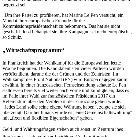
begrenzt sei.
„Um ihre Partei zu profilieren, hat Marine Le Pen versucht, ein
Mandat ihrer europäischen Freunde für die
Kommissionspräsidentschaft zu bekommen. Das hat sie nicht
geschafft. Jetzt behauptet sie, ihre Kampagne sei nicht europäisch“,
so Schulz.
„Wirtschaftsprogramm“
In Frankreich hat der Wahlkampf für die Europawahlen letzte
Woche begonnen. Die Kandidatenlisten vieler Parteien wurden
veröffentlicht, darune die der Grünen und der Zentristen. Im
Wahlkampf des Front National (FN) wird Europa dagegen kaum
erwähnt. In einer französischen Fernsehsendung schaute Le Pen
stattdessen bereits viel weiter nach vorne und kündigte an, dass es
im Falle ihrer Wahl zur französischen Präsidentin 2017 ein
Referendum über den Verbleib in der Eurozone geben würde.
„Jedes Land sollte seine eigene Währung haben“, zeigte sie sich
überzeugt. Darüber hinaus würde es „eine Gemeinschaftswährung“
mit „fixen und flexiblen Eigenschaften“ geben.
Geld- und Währungsfragen stehen auch sonst im Zentrum ihes
Programms: „Ich würde es begrüßen, Geld im Bereich