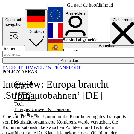
Ga naar de hoofdinhoud
Anmelden
Open sub
Close menu
English
navigation
Deutsch
Français
Sie sind abgemeldet.
Anmelden
Suchen
Licht aus
Español
Anmelden
Ukraine
Politik
Verteidigung
Rapporteur
Newsletters
Event
ENERGIE, UMWELT & TRANSPORT
POLICY AREAS
Interview: Europa braucht
Wirtschaft
Politik
‚Stromautobahnen’ [DE]
Agrifood
Gesundheit
Tech
Energie, Umwelt & Transport
Verteidigung
Eine von UCTE, der Union für die Koordinierung des Transports
von Elektrizität, organisierte Konferenz werde versuchen, die
Kommunikationslücke zwischen Politikern und Technikern
auszufüllen, sagte Dr. Klaus Kleinekorte, geschäftsführender