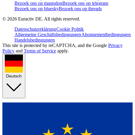
Bezoek ons op mastodon
Bezoek ons op telegram
Bezoek ons op bluesky
Bezoek ons op threads
©
2026
Euractiv DE. All rights reserved.
Datenschutzerklärung
Cookie Politik
Allgemeine Geschäftsbedingungen
Abonnementbedingungen
Handelsbedingungen
This site is protected by reCAPTCHA, and the Google
Privacy
Policy
and
Terms of Service
apply.
Deutsch