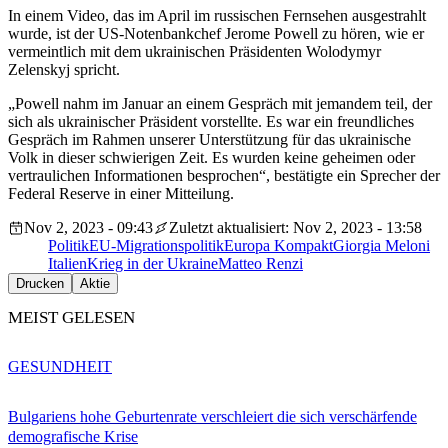
In einem Video, das im April im russischen Fernsehen ausgestrahlt
wurde, ist der US-Notenbankchef Jerome Powell zu hören, wie er
vermeintlich mit dem ukrainischen Präsidenten Wolodymyr
Zelenskyj spricht.
„Powell nahm im Januar an einem Gespräch mit jemandem teil, der
sich als ukrainischer Präsident vorstellte. Es war ein freundliches
Gespräch im Rahmen unserer Unterstützung für das ukrainische
Volk in dieser schwierigen Zeit. Es wurden keine geheimen oder
vertraulichen Informationen besprochen“, bestätigte ein Sprecher der
Federal Reserve in einer Mitteilung.
Nov 2, 2023 - 09:43
Zuletzt aktualisiert: Nov 2, 2023 - 13:58
Politik
EU-Migrationspolitik
Europa Kompakt
Giorgia Meloni
Italien
Krieg in der Ukraine
Matteo Renzi
Drucken
Aktie
MEIST GELESEN
GESUNDHEIT
Bulgariens hohe Geburtenrate verschleiert die sich verschärfende
demografische Krise