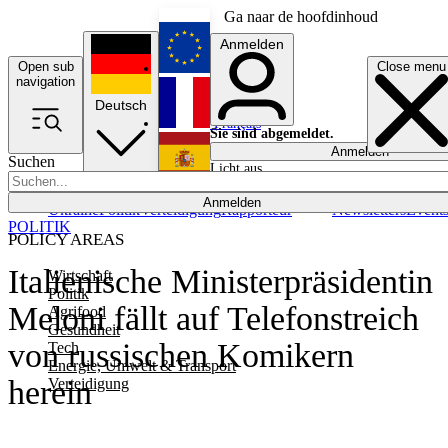
Ga naar de hoofdinhoud
Anmelden
Open sub
Close menu
English
navigation
Deutsch
Français
Sie sind abgemeldet.
Anmelden
Suchen
Licht aus
Español
Anmelden
Ukraine
Politik
Verteidigung
Rapporteur
Newsletters
Event
POLITIK
POLICY AREAS
Italienische Ministerpräsidentin
Wirtschaft
Politik
Meloni fällt auf Telefonstreich
Agrifood
Gesundheit
von russischen Komikern
Tech
Energie, Umwelt & Transport
herein
Verteidigung