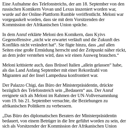
Eine Aufnahme des Telefonstreichs, der am 18. September von den
russischen Komikern Vovan und Lexus inszeniert worden war,
wurde auf der Online-Plattform Rumble veröffentlicht. Meloni war
vorgegaukelt worden, dass sie mit dem Vorsitzenden der
Kommission der Afrikanischen Union spräche.
In dem Anruf erklärte Meloni den Komikern, dass Kyivs
Gegenoffensive „nicht wie erwartet verläuft und die Zukunft des
Konflikts nicht verändert hat“. Sie fügte hinzu, dass „auf allen
Seiten eine große Ermüdung herrscht und der Zeitpunkt näher rückt,
an dem jeder verstehen wird, dass wir einen Ausweg brauchen.“
Meloni kritisierte auch, dass Brüssel Italien „allein gelassen“ habe,
als das Land Anfang September mit einer Rekordzahl von
Migranten auf der Insel Lampedusa konfrontiert war.
Der Palazzo Chigi, das Büro der Ministerpräsidentin, drückte
bezüglich des Telefonstreich sein „Bedauern“ aus. Der Anruf
ereignete sich als Meloni im Rahmen der UN-Vollversammlung
vom 19. bis 21. September versuchte, die Beziehungen zu
afrikanischen Politikern zu verbessern.
„Das Büro des diplomatischen Beraters der Ministerpräsidentin
bedauert, von einem Betrüger in die Irre geführt worden zu sein, der
sich als Vorsitzender der Kommission der Afrikanischen Union