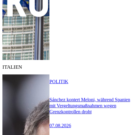
ITALIEN
POLITIK
Sánchez kontert Meloni, während Spanien
mit Vergeltungsmaßnahmen wegen
Grenzkontrollen droht
07.08.2026