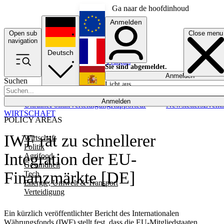
Ga naar de hoofdinhoud
Anmelden
Open sub
Close menu
English
navigation
Deutsch
Français
Sie sind abgemeldet.
Anmelden
Suchen
Licht aus
Español
Anmelden
Ukraine
Politik
Verteidigung
Rapporteur
Newsletters
Event
WIRTSCHAFT
POLICY AREAS
IWF rät zu schnellerer
Wirtschaft
Politik
Integration der EU-
Agrifood
Gesundheit
Finanzmärkte [DE]
Tech
Energie, Umwelt & Transport
Verteidigung
Ein kürzlich veröffentlichter Bericht des Internationalen
Währungsfonds (IWF) stellt fest, dass die EU-Mitgliedstaaten