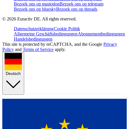
Bezoek ons op mastodon
Bezoek ons op telegram
Bezoek ons op bluesky
Bezoek ons op threads
©
2026
Euractiv DE. All rights reserved.
Datenschutzerklärung
Cookie Politik
Allgemeine Geschäftsbedingungen
Abonnementbedingungen
Handelsbedingungen
This site is protected by reCAPTCHA, and the Google
Privacy
Policy
and
Terms of Service
apply.
Deutsch