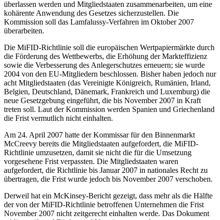
überlassen werden und Mitgliedstaaten zusammenarbeiten, um eine
kohärente Anwendung des Gesetzes sicherzustellen. Die
Kommission soll das Lamfalussy-Verfahren im Oktober 2007
überarbeiten.
Die MiFID-Richtlinie soll die europäischen Wertpapiermärkte durch
die Förderung des Wettbewerbs, die Erhöhung der Markteffizienz
sowie die Verbesserung des Anlegerschutzes erneuern; sie wurde
2004 von den EU-Mitgliedern beschlossen. Bisher haben jedoch nur
acht Mitgliedstaaten (das Vereinigte Königreich, Rumänien, Irland,
Belgien, Deutschland, Dänemark, Frankreich und Luxemburg) die
neue Gesetzgebung eingeführt, die bis November 2007 in Kraft
treten soll. Laut der Kommission werden Spanien und Griechenland
die Frist vermutlich nicht einhalten.
Am 24. April 2007 hatte der Kommissar für den Binnenmarkt
McCreevy bereits die Mitgliedstaaten aufgefordert, die MiFID-
Richtlinie umzusetzen, damit sie nicht die für die Umsetzung
vorgesehene Frist verpassten. Die Mitgliedstaaten waren
aufgefordert, die Richtlinie bis Januar 2007 in nationales Recht zu
übertragen, die Frist wurde jedoch bis November 2007 verschoben.
Derweil hat ein McKinsey-Bericht gezeigt, dass mehr als die Hälfte
der von der MiFID-Richtlinie betroffenen Unternehmen die Frist
November 2007 nicht zeitgerecht einhalten werde. Das Dokument