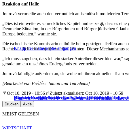
Reaktion auf Halle
Jourová verurteilte auch den vermutlich antisemitisch motivierten Terr
„Dies ist ein weiteres schreckliches Kapitel und es zeigt, dass es ein
Denn eine Situation, in der Bürgerinnen und Bürger jüdischen Glaube
Europa bedeuten,“ warnte sie.
Die tschechische Kommissarin enthüllte beim gestrigen Treffen auch e
Knapp der Katastrophe entgangen
Rechtsstaatlichkeit überprüft werden könnten. Dieser Mechanismus 
„Ich muss zugeben, dass ich ein starker Antreiber dieser Idee war,“ sa
gerade um ein unschönes Endergebnis zu vermeiden.
Jourová kündigte außerdem an, sie wolle mit ihrem aktuellen Team wei
[Bearbeitet von Frédéric Simon und Tim Steins]
Oct 10, 2019 - 10:56
Zuletzt aktualisiert: Oct 10, 2019 - 10:59
Frankreich will nicht mehr für Polen und Ungarn zahlen
„Dreckschleuder“: Kommissarin Jourová über ihre Erfahrunge
Katainen: Angriffe auf Rechtstaatlichkeit gefährlicher als Brexit
Politik
Antisemitismus
EU-Innenpolitik
Polen
Rechtstaatlichkeit
U
Drucken
Aktie
MEIST GELESEN
WIRTSCHAFT