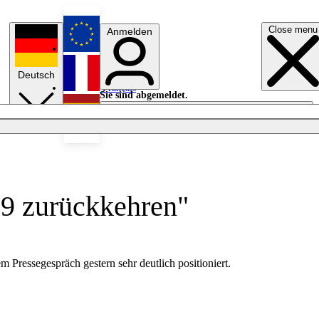
Close menu
Anmelden
English
Deutsch
Français
Sie sind abgemeldet.
Anmelden
Licht aus
Español
989 zurückkehren"
Pressegespräch gestern sehr deutlich positioniert.