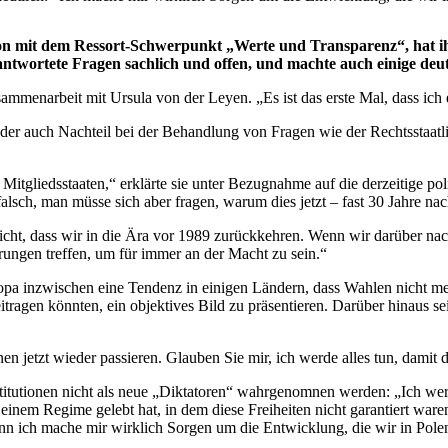
on mit dem Ressort-Schwerpunkt „Werte und Transparenz“, hat ihr
eantwortete Fragen sachlich und offen, und machte auch einige deutl
Zusammenarbeit mit Ursula von der Leyen. „Es ist das erste Mal, dass ich
der auch Nachteil bei der Behandlung von Fragen wie der Rechtsstaatlic
 Mitgliedsstaaten,“ erklärte sie unter Bezugnahme auf die derzeitige p
falsch, man müsse sich aber fragen, warum dies jetzt – fast 30 Jahre n
 nicht, dass wir in die Ära vor 1989 zurückkehren. Wenn wir darüber n
rungen treffen, um für immer an der Macht zu sein.“
pa inzwischen eine Tendenz in einigen Ländern, dass Wahlen nicht mehr
itragen könnten, ein objektives Bild zu präsentieren. Darüber hinaus sei
en jetzt wieder passieren. Glauben Sie mir, ich werde alles tun, damit d
itutionen nicht als neue „Diktatoren“ wahrgenomnen werden: „Ich werde
in einem Regime gelebt hat, in dem diese Freiheiten nicht garantiert war
nn ich mache mir wirklich Sorgen um die Entwicklung, die wir in Pole