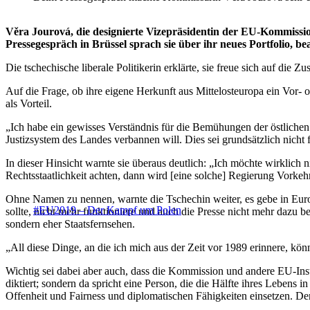
Věra Jourová, die designierte Vizepräsidentin der EU-Kommissi
Pressegespräch in Brüssel sprach sie über ihr neues Portfolio, b
Die tschechische liberale Politikerin erklärte, sie freue sich auf die 
Auf die Frage, ob ihre eigene Herkunft aus Mittelosteuropa ein Vor- o
als Vorteil.
„Ich habe ein gewisses Verständnis für die Bemühungen der östlichen
Justizsystem des Landes verbannen will. Dies sei grundsätzlich nicht 
In dieser Hinsicht warnte sie überaus deutlich: „Ich möchte wirklich
Rechtsstaatlichkeit achten, dann wird [eine solche] Regierung Vorkeh
Ohne Namen zu nennen, warnte die Tschechin weiter, es gebe in Euro
#EU2019 – Der Kampf um Polen
sollte, nicht mehr funktioniere und auch die Presse nicht mehr dazu be
sondern eher Staatsfernsehen.
„All diese Dinge, an die ich mich aus der Zeit vor 1989 erinnere, könn
Wichtig sei dabei aber auch, dass die Kommission und andere EU-Inst
diktiert; sondern da spricht eine Person, die die Hälfte ihres Lebens 
Offenheit und Fairness und diplomatischen Fähigkeiten einsetzen. De