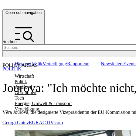
Open sub navigation
Suchen
Ukraine
Politik
Verteidigung
Rapporteur
Newsletters
Event
POLICY AREAS
POLITIK
Wirtschaft
Politik
Jourova: "Ich möchte nicht
Agrifood
Gesundheit
Tech
Energie, Umwelt & Transport
Verteidigung
Věra Jourová, die designierte Vizepräsidentin der EU-Kommission mit
Georgi Gotev
EURACTIV.com