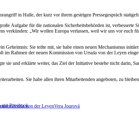
orangriff in Halle, der kurz vor ihrem gestrigen Pressegespräch stattgef
e große Aufgabe für die nationalen Sicherheitsbehörden ist, verbesserte
ns verkünden: „Wir wollen Europa verlassen, weil wir uns vor euch für
in Geheimnis: Sie teilte mit, sie habe einen neuen Mechanismus initiie
soll im Rahmen der neuen Kommission von Ursula von der Leyen einge
gte sie und erklärte weiter, das Ziel der Initiative bestehe nicht darin,
terarbeiten. Sie habe allen ihren Mitarbeitenden angeboten, zu bleiben
n mit Facebook
ngarn
Ursula von der Leyen
Vera Jourová