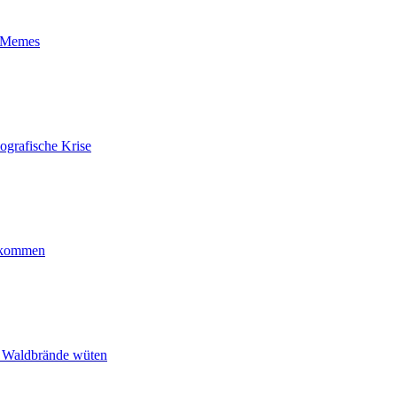
t-Memes
ografische Krise
ankommen
n Waldbrände wüten