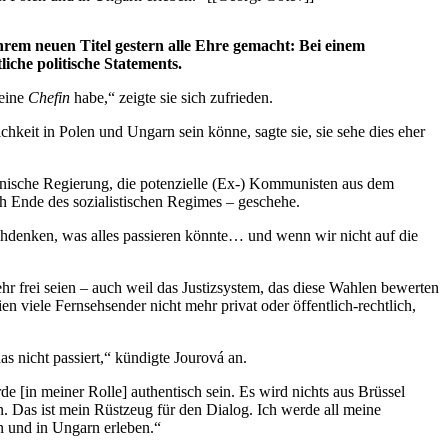
em neuen Titel gestern alle Ehre gemacht: Bei einem
iche politische Statements.
 eine
Chefin
habe,“ zeigte sie sich zufrieden.
hkeit in Polen und Ungarn sein könne, sagte sie, sie sehe dies eher
olnische Regierung, die potenzielle (Ex-) Kommunisten aus dem
ach Ende des sozialistischen Regimes – geschehe.
achdenken, was alles passieren könnte… und wenn wir nicht auf die
 frei seien – auch weil das Justizsystem, das diese Wahlen bewerten
en viele Fernsehsender nicht mehr privat oder öffentlich-rechtlich,
as nicht passiert,“ kündigte Jourová an.
 [in meiner Rolle] authentisch sein. Es wird nichts aus Brüssel
en. Das ist mein Rüstzeug für den Dialog. Ich werde all meine
n und in Ungarn erleben.“