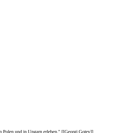
n Polen und in Ungarn erleben." [[Georgi Gotev]]