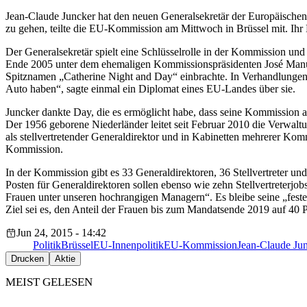
Jean-Claude Juncker hat den neuen Generalsekretär der Europäischen 
zu gehen, teilte die EU-Kommission am Mittwoch in Brüssel mit. Ihr 
Der Generalsekretär spielt eine Schlüsselrolle in der Kommission und
Ende 2005 unter dem ehemaligen Kommissionspräsidenten José Manuel 
Spitznamen „Catherine Night and Day“ einbrachte. In Verhandlungen k
Auto haben“, sagte einmal ein Diplomat eines EU-Landes über sie.
Juncker dankte Day, die es ermöglicht habe, dass seine Kommission a
Der 1956 geborene Niederländer leitet seit Februar 2010 die Verwal
als stellvertretender Generaldirektor und in Kabinetten mehrerer Ko
Kommission.
In der Kommission gibt es 33 Generaldirektoren, 36 Stellvertreter un
Posten für Generaldirektoren sollen ebenso wie zehn Stellvertreterj
Frauen unter unseren hochrangigen Managern“. Es bleibe seine „feste
Ziel sei es, den Anteil der Frauen bis zum Mandatsende 2019 auf 40 P
Jun 24, 2015 - 14:42
Politik
Brüssel
EU-Innenpolitik
EU-Kommission
Jean-Claude Ju
Drucken
Aktie
MEIST GELESEN