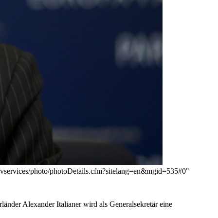
eu/avservices/photo/photoDetails.cfm?sitelang=en&mgid=535#0"
änder Alexander Italianer wird als Generalsekretär eine