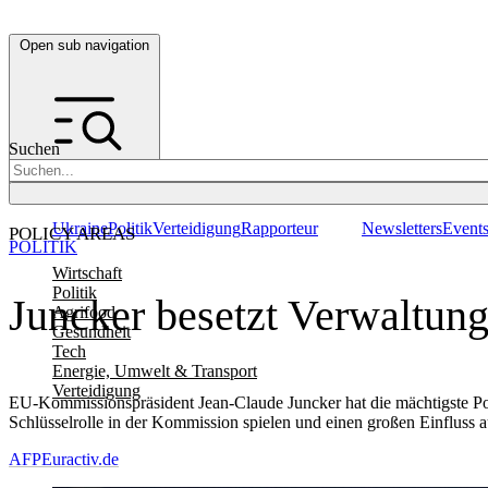
Open sub navigation
Suchen
Ukraine
Politik
Verteidigung
Rapporteur
Newsletters
Event
POLICY AREAS
POLITIK
Wirtschaft
Politik
Juncker besetzt Verwaltun
Agrifood
Gesundheit
Tech
Energie, Umwelt & Transport
Verteidigung
EU-Kommissionspräsident Jean-Claude Juncker hat die mächtigste Posi
Schlüsselrolle in der Kommission spielen und einen großen Einfluss 
AFP
Euractiv.de