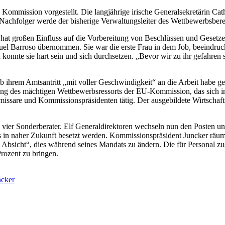
Kommission vorgestellt. Die langjährige irische Generalsekretärin Ca
Nachfolger werde der bisherige Verwaltungsleiter des Wettbewerbsberei
 hat großen Einfluss auf die Vorbereitung von Beschlüssen und Gesetzes
Barroso übernommen. Sie war die erste Frau in dem Job, beeindruckte 
onnte sie hart sein und sich durchsetzen. „Bevor wir zu ihr gefahren
b ihrem Amtsantritt „mit voller Geschwindigkeit“ an die Arbeit habe g
tung des mächtigen Wettbewerbsressorts der EU-Kommission, das sich 
mmissare und Kommissionspräsidenten tätig. Der ausgebildete Wirtschaft
d vier Sonderberater. Elf Generaldirektoren wechseln nun den Posten un
obs in naher Zukunft besetzt werden. Kommissionspräsident Juncker rä
 Absicht“, dies während seines Mandats zu ändern. Die für Personal z
rozent zu bringen.
ncker