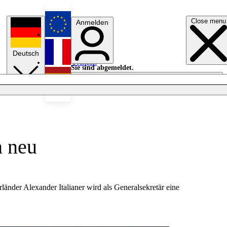
Close menu
Anmelden
English
Deutsch
Français
Sie sind abgemeldet.
Anmelden
Licht aus
Español
n neu
änder Alexander Italianer wird als Generalsekretär eine