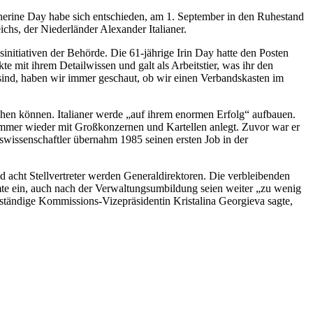
therine Day habe sich entschieden, am 1. September in den Ruhestand
chs, der Niederländer Alexander Italianer.
initiativen der Behörde. Die 61-jährige Irin Day hatte den Posten
mit ihrem Detailwissen und galt als Arbeitstier, was ihr den
 sind, haben wir immer geschaut, ob wir einen Verbandskasten im
ehen können. Italianer werde „auf ihrem enormen Erfolg“ aufbauen.
immer wieder mit Großkonzernen und Kartellen anlegt. Zuvor war er
swissenschaftler übernahm 1985 seinen ersten Job in der
d acht Stellvertreter werden Generaldirektoren. Die verbleibenden
umte ein, auch nach der Verwaltungsumbildung seien weiter „zu wenig
uständige Kommissions-Vizepräsidentin Kristalina Georgieva sagte,