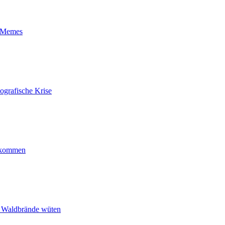
t-Memes
ografische Krise
ankommen
n Waldbrände wüten