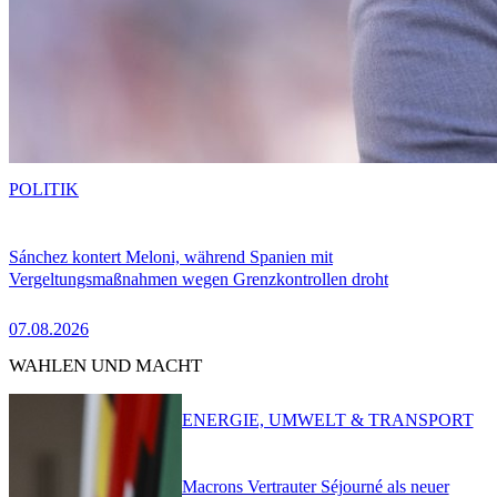
POLITIK
Sánchez kontert Meloni, während Spanien mit
Vergeltungsmaßnahmen wegen Grenzkontrollen droht
07.08.2026
WAHLEN UND MACHT
ENERGIE, UMWELT & TRANSPORT
Macrons Vertrauter Séjourné als neuer