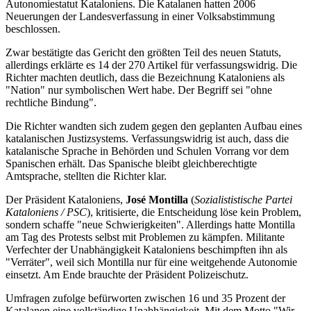
Autonomiestatut Kataloniens. Die Katalanen hatten 2006
Neuerungen der Landesverfassung in einer Volksabstimmung
beschlossen.
Zwar bestätigte das Gericht den größten Teil des neuen Statuts,
allerdings erklärte es 14 der 270 Artikel für verfassungswidrig. Die
Richter machten deutlich, dass die Bezeichnung Kataloniens als
"Nation" nur symbolischen Wert habe. Der Begriff sei "ohne
rechtliche Bindung".
Die Richter wandten sich zudem gegen den geplanten Aufbau eines
katalanischen Justizsystems. Verfassungswidrig ist auch, dass die
katalanische Sprache in Behörden und Schulen Vorrang vor dem
Spanischen erhält. Das Spanische bleibt gleichberechtigte
Amtsprache, stellten die Richter klar.
Der Präsident Kataloniens,
José Montilla
(
Sozialististische Partei
Kataloniens / PSC
), kritisierte, die Entscheidung löse kein Problem,
sondern schaffe "neue Schwierigkeiten". Allerdings hatte Montilla
am Tag des Protests selbst mit Problemen zu kämpfen. Militante
Verfechter der Unabhängigkeit Kataloniens beschimpften ihn als
"Verräter", weil sich Montilla nur für eine weitgehende Autonomie
einsetzt. Am Ende brauchte der Präsident Polizeischutz.
Umfragen zufolge befürworten zwischen 16 und 35 Prozent der
Katalanen eine vollständige Unabhängigkeit. Mit dem Motto "Wir