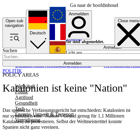
Ga naar de hoofdinhoud
Anmelden
Open sub
Close menu
English
navigation
Deutsch
Français
Sie sind abgemeldet.
Anmelden
Suchen
Licht aus
Español
Anmelden
Ukraine
Politik
Verteidigung
Rapporteur
Newsletters
Event
POLITIK
POLICY AREAS
Katalonien ist keine "Nation"
Wirtschaft
Politik
Agrifood
Gesundheit
Tech
Das spanische Verfassungsgericht hat entschieden: Katalonien ist
Energie, Umwelt & Transport
nur symbolisch eine "Nation". Grund genug für 1,1 Millionen
Verteidigung
Katalanen, zu protestieren. Selbst der Weltmeistertitel konnte
Spanien nicht ganz vereinen.