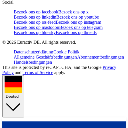
Social
Bezoek ons op facebook
Bezoek ons op x
Bezoek ons op linkedin
Bezoek ons op youtube
Bezoek ons op rss-feed
Bezoek ons op instagram
Bezoek ons op mastodon
Bezoek ons op telegram
Bezoek ons op bluesky
Bezoek ons op threads
©
2026
Euractiv DE. All rights reserved.
Datenschutzerklärung
Cookie Politik
Allgemeine Geschäftsbedingungen
Abonnementbedingungen
Handelsbedingungen
This site is protected by reCAPTCHA, and the Google
Privacy
Policy
and
Terms of Service
apply.
Deutsch