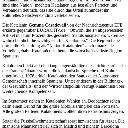
sind eine Nation" machten Katalanen aus fast allen Parteien und
Verbänden deutlich, dass sie durch das Urteil zumindest ihr
kulturelles Selbstverständnis verletzt sehen.
Die Katalanin
Gemma Casadevall
von der Nachrichtagentur EFE
erklärte gegenüber EURACTIV.de: "Obwohl die 14 abgewiesenen
Artikel nur fünf Prozent des gesamten Statuts ausmachen, waren sie
wahrscheinlich die wichtigsten für Katalonien." Die Region habe
durch die Einstufung als "Nation Katalonien" auch finanzielle
Vorteile gehabt. Katalonien ist heute die wirtschaftsstärkste Region
Spaniens.
Katalonien blickt auf eine lange eigenständige Geschichte zurück. In
der Franco-Diktatur wurde die katalanische Sprache und Kultur
unterdrückt. 1978 erhielt Katalonien den Status einer Autonomen
Gemeinschaft innerhalb Spaniens. Unter anderem in der Bildungs-,
der Gesundheits- und der Wirtschaftspolitik verfügt Katalonien über
weitreichende Kompetenzen.
Im September stehen in Katalonien Wahlen an. Beobachter sehen
darin einen Grund für die große Mobilisierung bei den Protesten.
Alle großen Parteien Kataloniens wollten ihren Patriotismus zeigen.
Sogar die Fussballweltmeisterschaft sorgt inzwischen für Ärger. Die
spanische Mannschaft ließ sich in Madrid und nicht in Barcelona