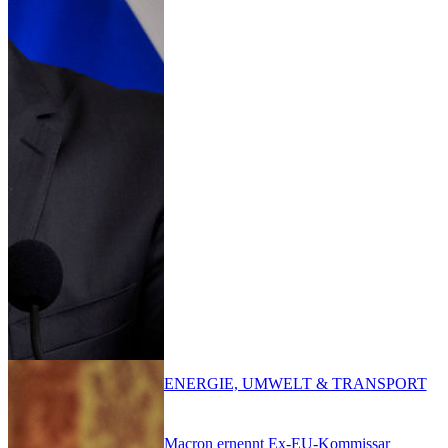
ENERGIE, UMWELT & TRANSPORT
Macron ernennt Ex-EU-Kommissar