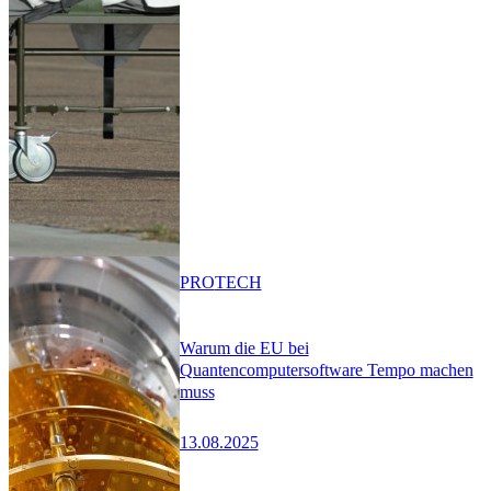
PRO
TECH
Warum die EU bei
Quantencomputersoftware Tempo machen
muss
13.08.2025