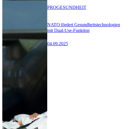
PRO
GESUNDHEIT
NATO fördert Gesundheitstechnologien
mit Dual-Use-Funktion
04.09.2025