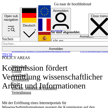
Ga naar de hoofdinhoud
Anmelden
Open sub
Close menu
English
navigation
Deutsch
Français
Sie sind abgemeldet.
Anmelden
Suchen
Licht aus
Español
Anmelden
Ukraine
Politik
Verteidigung
Rapporteur
Newsletters
Event
TECH
POLICY AREAS
Kommission fördert
Wirtschaft
Politik
Vermittlung wissenschaftlicher
Agrifood
Gesundheit
Arbeit und Informationen
Tech
Energie, Umwelt & Transport
Verteidigung
Mit der Eröffnung eines Internetportals für
Wissenschaftsinformationen reagiert die Kommission auf den