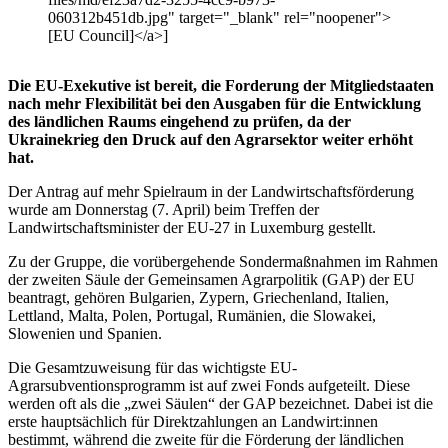
060312b451db.jpg" target="_blank" rel="noopener">
[EU Council]</a>]
Die EU-Exekutive ist bereit, die Forderung der Mitgliedstaaten
nach mehr Flexibilität bei den Ausgaben für die Entwicklung
des ländlichen Raums eingehend zu prüfen, da der
Ukrainekrieg den Druck auf den Agrarsektor weiter erhöht
hat.
Der Antrag auf mehr Spielraum in der Landwirtschaftsförderung
wurde am Donnerstag (7. April) beim Treffen der
Landwirtschaftsminister der EU-27 in Luxemburg gestellt.
Zu der Gruppe, die vorübergehende Sondermaßnahmen im Rahmen
der zweiten Säule der Gemeinsamen Agrarpolitik (GAP) der EU
beantragt, gehören Bulgarien, Zypern, Griechenland, Italien,
Lettland, Malta, Polen, Portugal, Rumänien, die Slowakei,
Slowenien und Spanien.
Die Gesamtzuweisung für das wichtigste EU-
Agrarsubventionsprogramm ist auf zwei Fonds aufgeteilt. Diese
werden oft als die „zwei Säulen“ der GAP bezeichnet. Dabei ist die
erste hauptsächlich für Direktzahlungen an Landwirt:innen
bestimmt, während die zweite für die Förderung der ländlichen