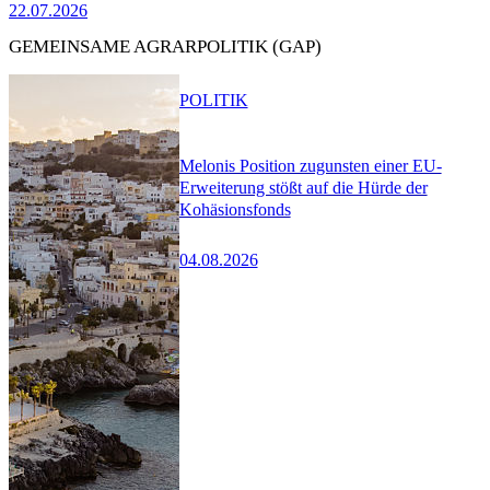
22.07.2026
GEMEINSAME AGRARPOLITIK (GAP)
POLITIK
Melonis Position zugunsten einer EU-
Erweiterung stößt auf die Hürde der
Kohäsionsfonds
04.08.2026