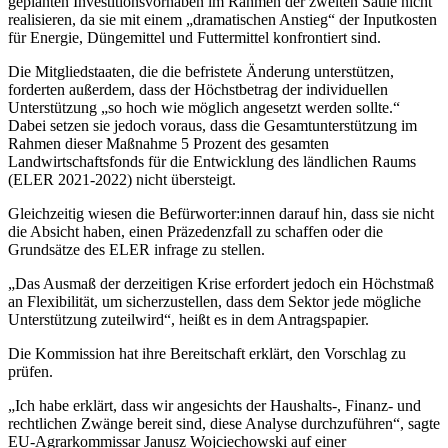
geplanten Investitionsvorhaben im Rahmen der zweiten Säule nicht
realisieren, da sie mit einem „dramatischen Anstieg“ der Inputkosten
für Energie, Düngemittel und Futtermittel konfrontiert sind.
Die Mitgliedstaaten, die die befristete Änderung unterstützen,
forderten außerdem, dass der Höchstbetrag der individuellen
Unterstützung „so hoch wie möglich angesetzt werden sollte.“
Dabei setzen sie jedoch voraus, dass die Gesamtunterstützung im
Rahmen dieser Maßnahme 5 Prozent des gesamten
Landwirtschaftsfonds für die Entwicklung des ländlichen Raums
(ELER 2021-2022) nicht übersteigt.
Gleichzeitig wiesen die Befürworter:innen darauf hin, dass sie nicht
die Absicht haben, einen Präzedenzfall zu schaffen oder die
Grundsätze des ELER infrage zu stellen.
„Das Ausmaß der derzeitigen Krise erfordert jedoch ein Höchstmaß
an Flexibilität, um sicherzustellen, dass dem Sektor jede mögliche
Unterstützung zuteilwird“, heißt es in dem Antragspapier.
Die Kommission hat ihre Bereitschaft erklärt, den Vorschlag zu
prüfen.
„Ich habe erklärt, dass wir angesichts der Haushalts-, Finanz- und
rechtlichen Zwänge bereit sind, diese Analyse durchzuführen“, sagte
EU-Agrarkommissar Janusz Wojciechowski auf einer