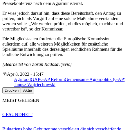
Pressekonferenz nach dem Agrarministerrat.
Er wies jedoch darauf hin, dass diese Bereitschaft, den Antrag zu
prüfen, nicht als Vorgriff auf eine solche Maßnahme verstanden
werden sollte. „Wir werden prüfen, ob dies möglich, machbar und
vertretbar ist“, so der Kommissar.
Die Mitgliedstaaten forderten die Europäische Kommission
außerdem auf, alle weiteren Möglichkeiten für zusätzliche
Spielräume innerhalb des derzeitigen rechtlichen Rahmens für die
ländliche Entwicklung zu prüfen.
[Bearbeitet von Zoran Radosavljevic]
Apr 8, 2022 - 15:47
Agrifood
GAP
GAP Reform
Gemeinsame Agrarpolitik (GAP)
Janusz Wojciechowski
Drucken
Aktie
MEIST GELESEN
GESUNDHEIT
Bulgariens hohe Geburtenrate verschleiert die sich verschärfende