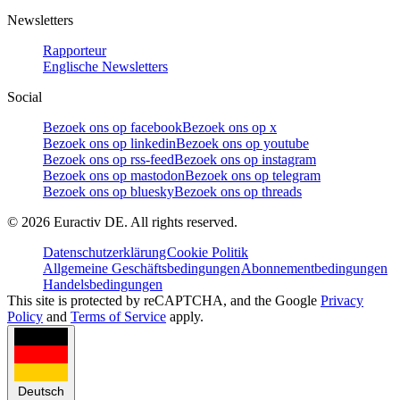
Newsletters
Rapporteur
Englische Newsletters
Social
Bezoek ons op facebook
Bezoek ons op x
Bezoek ons op linkedin
Bezoek ons op youtube
Bezoek ons op rss-feed
Bezoek ons op instagram
Bezoek ons op mastodon
Bezoek ons op telegram
Bezoek ons op bluesky
Bezoek ons op threads
©
2026
Euractiv DE. All rights reserved.
Datenschutzerklärung
Cookie Politik
Allgemeine Geschäftsbedingungen
Abonnementbedingungen
Handelsbedingungen
This site is protected by reCAPTCHA, and the Google
Privacy
Policy
and
Terms of Service
apply.
Deutsch