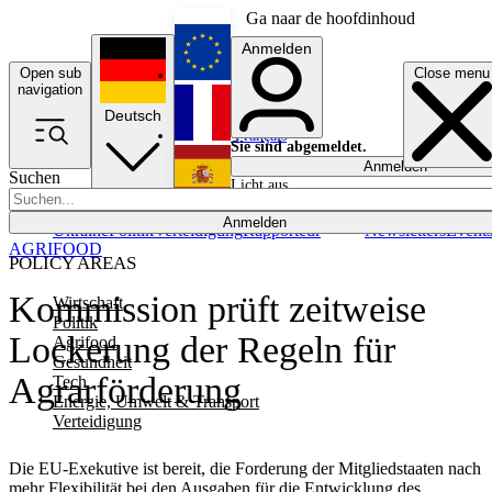
Ga naar de hoofdinhoud
Anmelden
Open sub
Close menu
English
navigation
Deutsch
Français
Sie sind abgemeldet.
Anmelden
Suchen
Licht aus
Español
Anmelden
Ukraine
Politik
Verteidigung
Rapporteur
Newsletters
Event
AGRIFOOD
POLICY AREAS
Kommission prüft zeitweise
Wirtschaft
Politik
Lockerung der Regeln für
Agrifood
Gesundheit
Agrarförderung
Tech
Energie, Umwelt & Transport
Verteidigung
Die EU-Exekutive ist bereit, die Forderung der Mitgliedstaaten nach
mehr Flexibilität bei den Ausgaben für die Entwicklung des