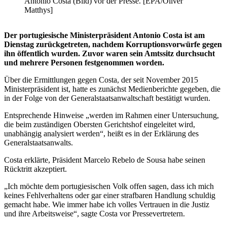
Antonio Costa (Bild) vor der Presse. [EPA/Oliver
Matthys]
Der portugiesische Ministerpräsident Antonio Costa ist am
Dienstag zurückgetreten, nachdem Korruptionsvorwürfe gegen
ihn öffentlich wurden. Zuvor waren sein Amtssitz durchsucht
und mehrere Personen festgenommen worden.
Über die Ermittlungen gegen Costa, der seit November 2015
Ministerpräsident ist, hatte es zunächst Medienberichte gegeben, die
in der Folge von der Generalstaatsanwaltschaft bestätigt wurden.
Entsprechende Hinweise „werden im Rahmen einer Untersuchung,
die beim zuständigen Obersten Gerichtshof eingeleitet wird,
unabhängig analysiert werden“, heißt es in der Erklärung des
Generalstaatsanwalts.
Costa erklärte, Präsident Marcelo Rebelo de Sousa habe seinen
Rücktritt akzeptiert.
„Ich möchte dem portugiesischen Volk offen sagen, dass ich mich
keines Fehlverhaltens oder gar einer strafbaren Handlung schuldig
gemacht habe. Wie immer habe ich volles Vertrauen in die Justiz
und ihre Arbeitsweise“, sagte Costa vor Pressevertretern.