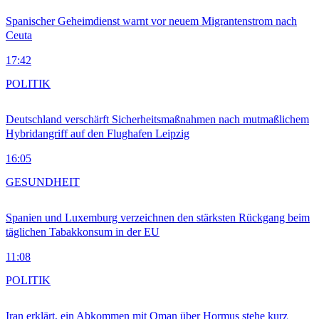
Spanischer Geheimdienst warnt vor neuem Migrantenstrom nach
Ceuta
17:42
POLITIK
Deutschland verschärft Sicherheitsmaßnahmen nach mutmaßlichem
Hybridangriff auf den Flughafen Leipzig
16:05
GESUNDHEIT
Spanien und Luxemburg verzeichnen den stärksten Rückgang beim
täglichen Tabakkonsum in der EU
11:08
POLITIK
Iran erklärt, ein Abkommen mit Oman über Hormus stehe kurz