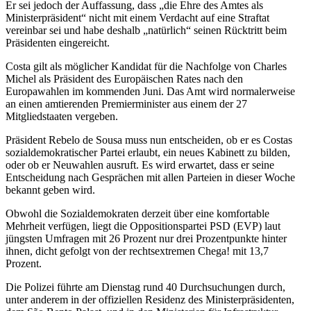
Er sei jedoch der Auffassung, dass „die Ehre des Amtes als
Ministerpräsident“ nicht mit einem Verdacht auf eine Straftat
vereinbar sei und habe deshalb „natürlich“ seinen Rücktritt beim
Präsidenten eingereicht.
Costa gilt als möglicher Kandidat für die Nachfolge von Charles
Michel als Präsident des Europäischen Rates nach den
Europawahlen im kommenden Juni. Das Amt wird normalerweise
an einen amtierenden Premierminister aus einem der 27
Mitgliedstaaten vergeben.
Präsident Rebelo de Sousa muss nun entscheiden, ob er es Costas
sozialdemokratischer Partei erlaubt, ein neues Kabinett zu bilden,
oder ob er Neuwahlen ausruft. Es wird erwartet, dass er seine
Entscheidung nach Gesprächen mit allen Parteien in dieser Woche
bekannt geben wird.
Obwohl die Sozialdemokraten derzeit über eine komfortable
Mehrheit verfügen, liegt die Oppositionspartei PSD (EVP) laut
jüngsten Umfragen mit 26 Prozent nur drei Prozentpunkte hinter
ihnen, dicht gefolgt von der rechtsextremen Chega! mit 13,7
Prozent.
Die Polizei führte am Dienstag rund 40 Durchsuchungen durch,
unter anderem in der offiziellen Residenz des Ministerpräsidenten,