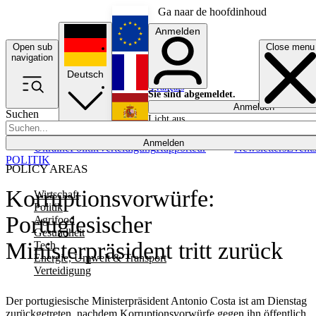
Ga naar de hoofdinhoud
Anmelden
Open sub
Close menu
English
navigation
Deutsch
Français
Sie sind abgemeldet.
Anmelden
Suchen
Licht aus
Español
Anmelden
Ukraine
Politik
Verteidigung
Rapporteur
Newsletters
Event
POLITIK
POLICY AREAS
Korruptionsvorwürfe:
Wirtschaft
Politik
Portugiesischer
Agrifood
Gesundheit
Ministerpräsident tritt zurück
Tech
Energie, Umwelt & Transport
Verteidigung
Der portugiesische Ministerpräsident Antonio Costa ist am Dienstag
zurückgetreten, nachdem Korruptionsvorwürfe gegen ihn öffentlich