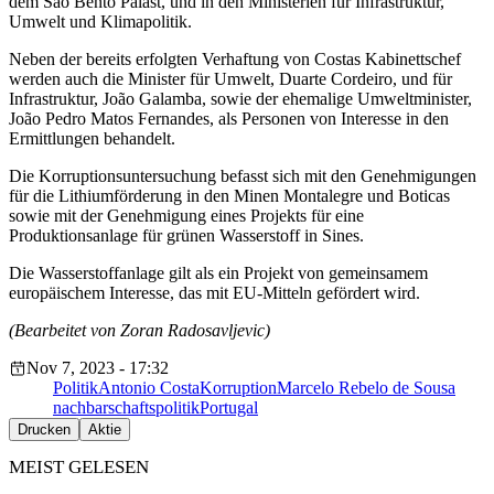
dem São Bento Palast, und in den Ministerien für Infrastruktur,
Umwelt und Klimapolitik.
Neben der bereits erfolgten Verhaftung von Costas Kabinettschef
werden auch die Minister für Umwelt, Duarte Cordeiro, und für
Infrastruktur, João Galamba, sowie der ehemalige Umweltminister,
João Pedro Matos Fernandes, als Personen von Interesse in den
Ermittlungen behandelt.
Die Korruptionsuntersuchung befasst sich mit den Genehmigungen
für die Lithiumförderung in den Minen Montalegre und Boticas
sowie mit der Genehmigung eines Projekts für eine
Produktionsanlage für grünen Wasserstoff in Sines.
Die Wasserstoffanlage gilt als ein Projekt von gemeinsamem
europäischem Interesse, das mit EU-Mitteln gefördert wird.
(Bearbeitet von Zoran Radosavljevic)
Nov 7, 2023 - 17:32
Politik
Antonio Costa
Korruption
Marcelo Rebelo de Sousa
nachbarschaftspolitik
Portugal
Drucken
Aktie
MEIST GELESEN