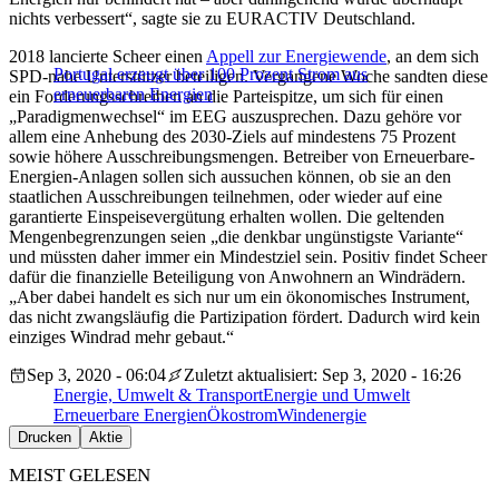
nichts verbessert“, sagte sie zu EURACTIV Deutschland.
2018 lancierte Scheer einen
Appell zur Energiewende
, an dem sich
Portugal erzeugt über 100 Prozent Strom aus
SPD-nahe Unterstützer beteiligen. Vergangene Woche sandten diese
erneuerbaren Energien
ein Forderungsschreiben an die Parteispitze, um sich für einen
„Paradigmenwechsel“ im EEG auszusprechen. Dazu gehöre vor
allem eine Anhebung des 2030-Ziels auf mindestens 75 Prozent
sowie höhere Ausschreibungsmengen. Betreiber von Erneuerbare-
Energien-Anlagen sollen sich aussuchen können, ob sie an den
staatlichen Ausschreibungen teilnehmen, oder wieder auf eine
garantierte Einspeisevergütung erhalten wollen. Die geltenden
Mengenbegrenzungen seien „die denkbar ungünstigste Variante“
und müssten daher immer ein Mindestziel sein. Positiv findet Scheer
dafür die finanzielle Beteiligung von Anwohnern an Windrädern.
„Aber dabei handelt es sich nur um ein ökonomisches Instrument,
das nicht zwangsläufig die Partizipation fördert. Dadurch wird kein
einziges Windrad mehr gebaut.“
Sep 3, 2020 - 06:04
Zuletzt aktualisiert: Sep 3, 2020 - 16:26
Energie, Umwelt & Transport
Energie und Umwelt
Erneuerbare Energien
Ökostrom
Windenergie
Drucken
Aktie
MEIST GELESEN