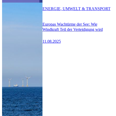
ENERGIE, UMWELT & TRANSPORT
Europas Wachtürme der See: Wie
Windkraft Teil der Verteidigung wird
11.08.2025