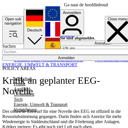
Ga naar de hoofdinhoud
Anmelden
Open sub
Close menu
English
navigation
Deutsch
Français
Sie sind abgemeldet.
Anmelden
Suchen
Licht aus
Español
Anmelden
Ukraine
Politik
Verteidigung
Rapporteur
Newsletters
Event
ENERGIE, UMWELT & TRANSPORT
POLICY AREAS
Kritik an geplanter EEG-
Wirtschaft
Politik
Novelle
Agrifood
Gesundheit
Tech
Energie, Umwelt & Transport
Verteidigung
Der offizielle Entwurf für eine Novelle des EEG ist offiziell in die
Ressortabstimmung gegangen. Darin finden sich Anreize für mehr
Windenergie in Süddeutschland und die Förderung alter Anlagen.
Kritiker meinen: Es gibt noch viel Luft nach oben.