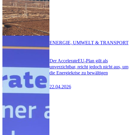
ENERGIE, UMWELT & TRANSPORT
Der AccelerateEU-Plan gilt als
unverzichtbar, reicht jedoch nicht aus, um
die Energiekrise zu bewältigen
22.04.2026