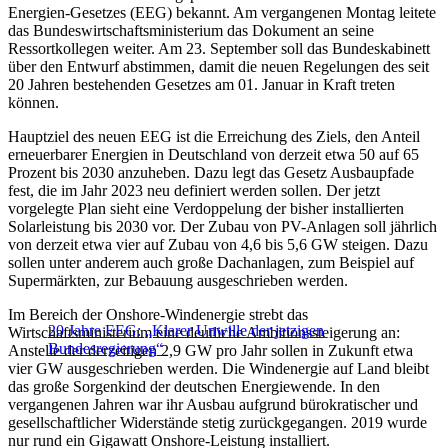
Energien-Gesetzes (EEG) bekannt. Am vergangenen Montag leitete
das Bundeswirtschaftsministerium das Dokument an seine
Ressortkollegen weiter. Am 23. September soll das Bundeskabinett
über den Entwurf abstimmen, damit die neuen Regelungen des seit
20 Jahren bestehenden Gesetzes am 01. Januar in Kraft treten
können.
Hauptziel des neuen EEG ist die Erreichung des Ziels, den Anteil
erneuerbarer Energien in Deutschland von derzeit etwa 50 auf 65
Prozent bis 2030 anzuheben. Dazu legt das Gesetz Ausbaupfade
fest, die im Jahr 2023 neu definiert werden sollen. Der jetzt
vorgelegte Plan sieht eine Verdoppelung der bisher installierten
Solarleistung bis 2030 vor. Der Zubau von PV-Anlagen soll jährlich
von derzeit etwa vier auf Zubau von 4,6 bis 5,6 GW steigen. Dazu
sollen unter anderem auch große Dachanlagen, zum Beispiel auf
Supermärkten, zur Bebauung ausgeschrieben werden.
Im Bereich der Onshore-Windenergie strebt das
20 Jahre EEG: „Klarer Unwille der jetzigen
Wirtschaftsministerium eine deutliche Ambitionssteigerung an:
Bundesregierung“
Anstelle der derzeitigen 2,9 GW pro Jahr sollen in Zukunft etwa
vier GW ausgeschrieben werden. Die Windenergie auf Land bleibt
das große Sorgenkind der deutschen Energiewende. In den
vergangenen Jahren war ihr Ausbau aufgrund bürokratischer und
gesellschaftlicher Widerstände stetig zurückgegangen. 2019 wurde
nur rund ein Gigawatt Onshore-Leistung installiert.