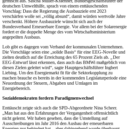
gemischt aus. Sascha Müller-Kraenner, Bundesgeschäftsführer der
deutschen Umwelthilfe, sprach von einem enttäuschenden
Vorschlag: Dass die Regierung die Ausbauziele erst 2023
verschärfen wolle sei „völlig absurd“, damit würden wertvolle Jahre
verschenkt. Höhere Ausbauziele wünscht sich auch der
Bundesverband Erneuerbare Energie. Vor allem bei der Solarenergie
fordert er die doppelte Menge des vom Wirtschaftsministerium
angepeilten Ausbaus.
Lob gibt es dagegen vom Verband der kommunalen Unternehmen.
Die Vorschläge seien eine „solide Basis“ für eine EEG-Novelle und
zielten deutlich auf die Erreichung des 65 Prozent Ziels ab.
„
Der
EEG-Entwurf lässt erkennen, dass auch das BMWi maßgeblich von
diesen Zielen geleitet wird“, sagte Hauptgeschäftsführer Ingbert
Liebing. Um den Energiemarkt fit für die Sektorkopplung zu
machen brauche es bereits in der kommenden Legislaturperiode eine
Neuordnung der Steuern, Abgaben und Umlagen im
Energiebereich.
Sozialdemokraten fordern Paradigmenwechsel
Enttäuscht zeigte sich auch die SPD-Abgeordnete Nina Scheer.
„Man hat aus den Erfahrungen der Vergangenheit offensichtlich
nicht gelernt. Wir haben gesehen, dass die Umstellung auf
Ausschreibungen im Jahr 2016 den Ausbau der erneuerbaren
Energien nur behindert hat – aber dahingehend wurde überhaupt