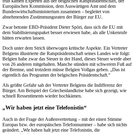
früh kamen Experten aus der belgischen Ratspräsidentschaft, der
Europäischen Kommission, dem Auswärtigen Amt und dem
Bundeswirtschaftsministerium zusammen – begleitet von
abnehmenden Zustimmungsraten der Bürger zur EU.
Zwar betonte EBD-Präsident Dieter Spöri, dass sich die EU mit
dem Stabilisierungspaket besser erwiesen habe, als alle Unkenrufe
hätten erwarten lassen.
Doch unter dem Strich überwogen kritische Aspekte. Ein Vertreter
Belgiens illustrierte die Ratspräsidentschaft seines Landes wie folgt:
Belgien habe zwar das Steuer in der Hand, dieses Steuer werde aber
von 26 anderen mitgehalten. Manche stünden mit schwerem Fuß auf
der Bremse, und trotzdem müsse Belgien Vollgas geben. „Das ist
eigentlich das Programm der belgischen Präsidentschaft.“
Als größte Gefahr sah der Vertreter Belgiens die Indifferenz der
Bürger. Am Beispiel der Griechenlandkrise habe sich gezeigt, wie
schnell Ressentiments wieder hochkämen.
„Wir haben jetzt eine Telefonistin“
Auch in der Frage der Außenvertretung – mit der einen Stimme
Europas bzw. der europäischen Telefonnummer – habe sich nichts
geändert. „Wir haben halt jetzt eine Telefonistin, die