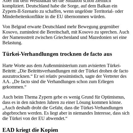
Aber mit dem Westbalkan sei die Situation schon ziemlich
kompliziert. Deutschland habe die Sorge, auf dem Balkan ein
Zypern-II-Szenario zu schaffen, wenn ungelöste Territorial- oder
Minderheitenkonflikte in die EU übernommen würden.
Von Belgrad erwarte Deutschland mehr Bewegung gegenüber
Kosovo, zumindest die Bereitschaft, mit Kosovo zu sprechen. Auch
der Namensstreit zwischen Griechenland und Mazedonien sei eine
Belastung.
Türkei-Verhandlungen trocknen de facto aus
Harte Worte aus dem Außenministerium zum avisierten Türkei-
Beitritt: „Die Beitrittsverhandlungen mit der Türkei drohen de facto
auszutrocknen.“ Er sei relativ pessimistisch, sagte der Vertreter des
AA. „De facto sind die Verhandlungen schon zum Erliegen
gekommen.“
Auch beim Thema Zypern gebe es wenig Grund für Optimismus,
dass es in den nächsten Jahren zu einer Lösung kommen könne.
„Auch deshalb droht die Gefahr, dass die Türkei-Verhandlungen
abgebrochen werden. Es liegt aber in niemandes Interesse, dass sich
die Türkei von der EU abwendet.“
EAD kriegt die Kopien