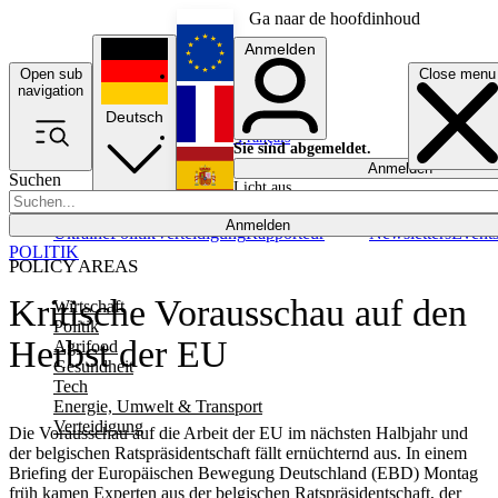
Ga naar de hoofdinhoud
Anmelden
Open sub
Close menu
English
navigation
Deutsch
Français
Sie sind abgemeldet.
Anmelden
Suchen
Licht aus
Español
Anmelden
Ukraine
Politik
Verteidigung
Rapporteur
Newsletters
Event
POLITIK
POLICY AREAS
Kritische Vorausschau auf den
Wirtschaft
Politik
Herbst der EU
Agrifood
Gesundheit
Tech
Energie, Umwelt & Transport
Verteidigung
Die Vorausschau auf die Arbeit der EU im nächsten Halbjahr und
der belgischen Ratspräsidentschaft fällt ernüchternd aus. In einem
Briefing der Europäischen Bewegung Deutschland (EBD) Montag
früh kamen Experten aus der belgischen Ratspräsidentschaft, der