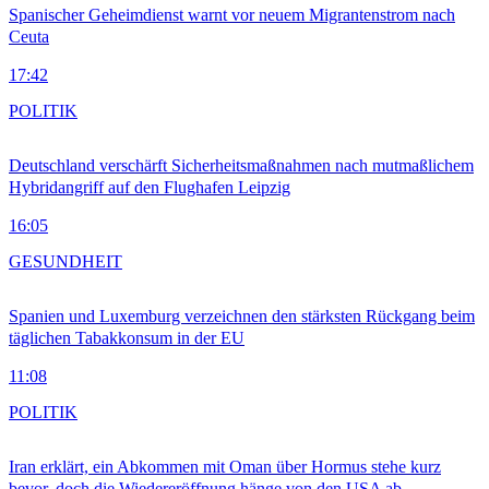
Spanischer Geheimdienst warnt vor neuem Migrantenstrom nach
Ceuta
17:42
POLITIK
Deutschland verschärft Sicherheitsmaßnahmen nach mutmaßlichem
Hybridangriff auf den Flughafen Leipzig
16:05
GESUNDHEIT
Spanien und Luxemburg verzeichnen den stärksten Rückgang beim
täglichen Tabakkonsum in der EU
11:08
POLITIK
Iran erklärt, ein Abkommen mit Oman über Hormus stehe kurz
bevor, doch die Wiedereröffnung hänge von den USA ab