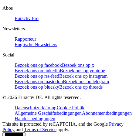
Abos
Euractiv Pro
Newsletters
Rapporteur
Englische Newsletters
Social
Bezoek ons op facebook
Bezoek ons op x
Bezoek ons op linkedin
Bezoek ons op youtube
Bezoek ons op rss-feed
Bezoek ons op instagram
Bezoek ons op mastodon
Bezoek ons op telegram
Bezoek ons op bluesky
Bezoek ons op threads
©
2026
Euractiv DE. All rights reserved.
Datenschutzerklärung
Cookie Politik
Allgemeine Geschäftsbedingungen
Abonnementbedingungen
Handelsbedingungen
This site is protected by reCAPTCHA, and the Google
Privacy
Policy
and
Terms of Service
apply.