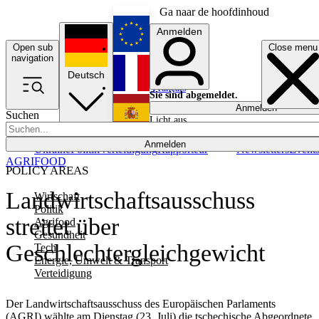
Ga naar de hoofdinhoud
Anmelden
Open sub
Close menu
English
navigation
Deutsch
Français
Sie sind abgemeldet.
Anmelden
Suchen
Licht aus
Español
Anmelden
Ukraine
Politik
Verteidigung
Rapporteur
Newsletters
Event
AGRIFOOD
POLICY AREAS
Landwirtschaftsausschuss
Wirtschaft
Politik
streitet über
Agrifood
Gesundheit
Geschlechtergleichgewicht
Tech
Energie, Umwelt & Transport
Verteidigung
Der Landwirtschaftsausschuss des Europäischen Parlaments
(AGRI) wählte am Dienstag (23. Juli) die tschechische Abgeordnete