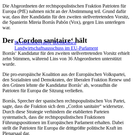
Die Abgeordneten der rechtspopulistischen Fraktion Patrioten für
Europa (PfE) nahmen nicht an der Abstimmung teil. Grund dafür
war, dass ihre Kandidatin für den zweiten stellvertretenden Vorsitz,
die Spanierin Mireia Borrás Pabón (Vox), gegen Lins unterlegen
war.
Der ‚Cordon sanitaire‘ hält
Rechtskonservative übernehmen
Landwirtschaftsausschuss im EU-Parlament
Borrás‘ Kandidatur für den zweiten stellvertretenden Vorsitz erhielt
zehn Stimmen, während Lins von 36 Abgeordneten unterstützt
wurde.
Die pro-europäische Koalition aus der Europäischen Volkspartei,
den Sozialisten und Demokraten, der liberalen Fraktion Renew und
den Grünen lehnte die Kandidatur Borrás‘ ab, woraufhin die
Patrioten für Europa die Sitzung verließen.
Borrás, Sprecher der spanischen rechtspopulistischen Vox Partei,
sagte, dass die Fraktion sich dem „Cordon sanitaire“ widersetze.
Durch diese Strategie verhindern die etablierten Parteien
systematisch, dass die rechtspopulistischen Fraktionen
Führungspositionen im Europäischen Parlament erhalten. Dabei
stellt die Patrioten für Europa die drittgrößte politische Kraft im
Plenarsaal dar.