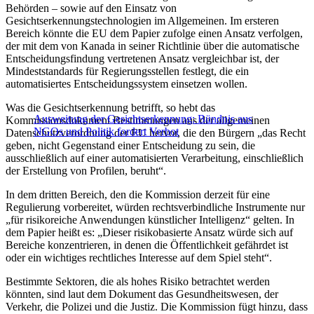
Behörden – sowie auf den Einsatz von
Gesichtserkennungstechnologien im Allgemeinen. Im ersteren
Bereich könnte die EU dem Papier zufolge einen Ansatz verfolgen,
der mit dem von Kanada in seiner Richtlinie über die automatische
Entscheidungsfindung vertretenen Ansatz vergleichbar ist, der
Mindeststandards für Regierungsstellen festlegt, die ein
automatisiertes Entscheidungssystem einsetzen wollen.
Was die Gesichtserkennung betrifft, so hebt das
Ausweitung der Gesichtserkennung: Bündnis aus
Kommissionsdokument Bestimmungen aus der allgemeinen
NGOs und Politik fordert Verbot
Datenschutzverordnung der EU hervor, die den Bürgern „das Recht
geben, nicht Gegenstand einer Entscheidung zu sein, die
ausschließlich auf einer automatisierten Verarbeitung, einschließlich
der Erstellung von Profilen, beruht“.
In dem dritten Bereich, den die Kommission derzeit für eine
Regulierung vorbereitet, würden rechtsverbindliche Instrumente nur
„für risikoreiche Anwendungen künstlicher Intelligenz“ gelten. In
dem Papier heißt es: „Dieser risikobasierte Ansatz würde sich auf
Bereiche konzentrieren, in denen die Öffentlichkeit gefährdet ist
oder ein wichtiges rechtliches Interesse auf dem Spiel steht“.
Bestimmte Sektoren, die als hohes Risiko betrachtet werden
könnten, sind laut dem Dokument das Gesundheitswesen, der
Verkehr, die Polizei und die Justiz. Die Kommission fügt hinzu, dass