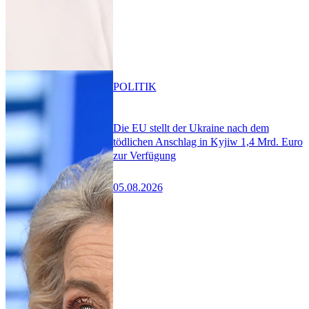
POLITIK
Die EU stellt der Ukraine nach dem
tödlichen Anschlag in Kyjiw 1,4 Mrd. Euro
zur Verfügung
05.08.2026