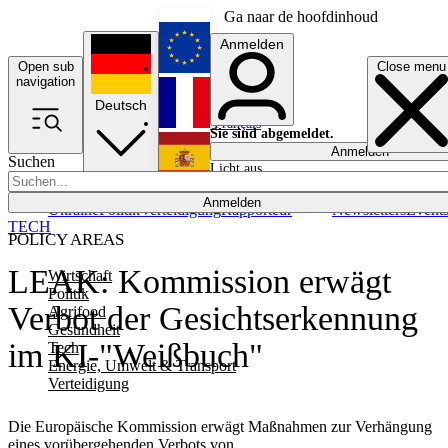
Ga naar de hoofdinhoud
Anmelden
Open sub
Close menu
English
navigation
Deutsch
Français
Sie sind abgemeldet.
Anmelden
Suchen
Licht aus
Español
Anmelden
Ukraine
Politik
Verteidigung
Rapporteur
Newsletters
Event
TECH
POLICY AREAS
LEAK: Kommission erwägt
Wirtschaft
Politik
Verbot der Gesichtserkennung
Agrifood
Gesundheit
im KI-"Weißbuch"
Tech
Energie, Umwelt & Transport
Verteidigung
Die Europäische Kommission erwägt Maßnahmen zur Verhängung
eines vorübergehenden Verbots von