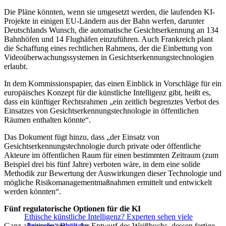
Die Pläne könnten, wenn sie umgesetzt werden, die laufenden KI-
Projekte in einigen EU-Ländern aus der Bahn werfen, darunter
Deutschlands Wunsch, die automatische Gesichtserkennung an 134
Bahnhöfen und 14 Flughäfen einzuführen. Auch Frankreich plant
die Schaffung eines rechtlichen Rahmens, der die Einbettung von
Videoüberwachungssystemen in Gesichtserkennungstechnologien
erlaubt.
In dem Kommissionspapier, das einen Einblick in Vorschläge für ein
europäisches Konzept für die künstliche Intelligenz gibt, heißt es,
dass ein künftiger Rechtsrahmen „ein zeitlich begrenztes Verbot des
Einsatzes von Gesichtserkennungstechnologie in öffentlichen
Räumen enthalten könnte“.
Das Dokument fügt hinzu, dass „der Einsatz von
Gesichtserkennungstechnologie durch private oder öffentliche
Akteure im öffentlichen Raum für einen bestimmten Zeitraum (zum
Beispiel drei bis fünf Jahre) verboten wäre, in dem eine solide
Methodik zur Bewertung der Auswirkungen dieser Technologie und
mögliche Risikomanagementmaßnahmen ermittelt und entwickelt
werden könnten“.
Fünf regulatorische Optionen für die KI
Ethische künstliche Intelligenz? Experten sehen viele
Ganz allgemein enthält der Entwurf des Weißbuchs, dessen fertige
„kritische“ Bereiche