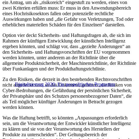
ein Antrag, um als „risikoreich“ eingestuft zu werden, eines von
zwei Kriterien erfüllen muss: Er muss in den Anwendungsbereich
eines Hochrisikosektors fallen oder potenzielle rechtliche
Auswirkungen haben und „die Gefahr von Verletzungen, Tod oder
erheblichen materiellen Schäden für den Einzelnen“ darstellen.
Option vier deckt Sicherheits- und Haftungsfragen ab, die sich im
Rahmen der künftigen Entwicklung der künstlichen Intelligenz
ergeben könnten, und schlägt vor, dass „gezielte Änderungen“ an
den Sicherheits- und Haftungsvorschriften der EU vorgenommen
werden könnten, unter anderem an der Richtlinie über die
allgemeine Produktsicherheit, der Maschinenrichtlinie, der Richtlinie
über Funkanlagen und der Produkthaftungsrichtlinie.
Zu den Risiken, die derzeit in den bestehenden Rechtsvorschriften
Digitalisierung 2020: Ein geopolitisches Programm
nicht abgedeckt sind, so das Dokument, gehören „die Risiken von
Cyber-Bedrohungen, die Gefährdung der persönlichen Sicherheit,
der Privatsphäre und des Schutzes personenbezogener Daten“, die
als Teil möglicher künftiger Änderungen in Betracht gezogen
werden können.
Was die Haftung betrifft, so könnten „Anpassungen erforderlich
sein, um die Verantwortung der Entwickler künstlicher Intelligenz
zu klären und sie von der Verantwortung des Herstellers der
Produkte zu unterscheiden“. Der Geltungsbereich der