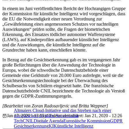
In einem im Juni veröffentlichten Bericht der Hochrangigen Gruppe
der Kommission für künstliche Intelligenz wird vorgeschlagen, dass
die EU die Notwendigkeit einer neuen Verordnung zur
„Gewährleistung eines angemessenen Schutzes vor nachteiligen
Auswirkungen“ prüfen sollte, die Fragen der biometrischen
Erkennung, des Einsatzes tödlicher autonomer Waffensysteme
(LAWS), auf Kinderprofilen aufbauender künstlicher Intelligenz
und die Auswirkungen, die künstliche Intelligenz auf die
Grundrechte haben kann, einschließen könnte.
In Bezug auf die Gesichtserkennung gab es im vergangenen Jahr
große Befürchtungen über die Anwendung der Technologie in
Europa, wobei die schwedische Datenschutzbehörde einer
Gemeinde eine Geldstrafe von 20.000 Euro auferlegte, weil sie die
Gesichtserkennungstechnologie bei der Überwachung des
Schulbesuchs von Schülern eingesetzt hatte. Die französische
Datenschutzbehörde CNIL bezeichnete die Technologie als Verstoß
gegen die GDPR-Zustimmungsregeln.
[Bearbeitet von Zoran Radosavljevic und Britta Weppner]
Altmaiers Cloud-Initiative und das Streben nach einer
Jan 17, 2020 - 13:15
europäischen digitalen Souveränität
Zuletzt aktualisiert: Jan 21, 2020 - 12:26
Tech
CNIL
Digitale Agenda
Europäische Kommission
GDPR
Gesichtserkennung
KI
Künstliche Intelligenz