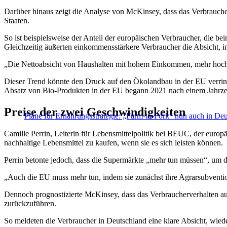
Darüber hinaus zeigt die Analyse von McKinsey, dass das Verbrauche
Staaten.
So ist beispielsweise der Anteil der europäischen Verbraucher, die 
Gleichzeitig äußerten einkommensstärkere Verbraucher die Absicht, 
„Die Nettoabsicht von Haushalten mit hohem Einkommen, mehr hochwe
Dieser Trend könnte den Druck auf den Ökolandbau in der EU verringe
Absatz von Bio-Produkten in der EU begann 2021 nach einem Jahrzehn
Preise der zwei Geschwindigkeiten
Pläne für Ernährungsstrategie: „Farm-to-Fork“ nun auch in De
Camille Perrin, Leiterin für Lebensmittelpolitik bei BEUC, der europ
nachhaltige Lebensmittel zu kaufen, wenn sie es sich leisten können.
Perrin betonte jedoch, dass die Supermärkte „mehr tun müssen“, um 
„Auch die EU muss mehr tun, indem sie zunächst ihre Agrarsubventione
Dennoch prognostizierte McKinsey, dass das Verbraucherverhalten auch
zurückzuführen.
So meldeten die Verbraucher in Deutschland eine klare Absicht, wiede