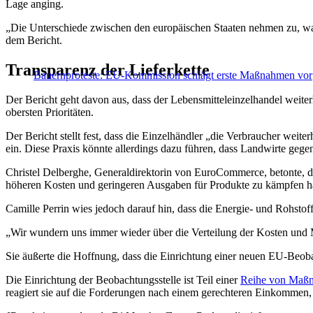
Lage anging.
„Die Unterschiede zwischen den europäischen Staaten nehmen zu, was 
dem Bericht.
Transparenz der Lieferkette
Bauernproteste: EU-Kommission schlägt erste Maßnahmen vor
Der Bericht geht davon aus, dass der Lebensmitteleinzelhandel weite
obersten Prioritäten.
Der Bericht stellt fest, dass die Einzelhändler „die Verbraucher wei
ein. Diese Praxis könnte allerdings dazu führen, dass Landwirte gege
Christel Delberghe, Generaldirektorin von EuroCommerce, betonte, da
höheren Kosten und geringeren Ausgaben für Produkte zu kämpfen ha
Camille Perrin wies jedoch darauf hin, dass die Energie- und Rohstoff
„Wir wundern uns immer wieder über die Verteilung der Kosten und Ma
Sie äußerte die Hoffnung, dass die Einrichtung einer neuen EU-Beob
Die Einrichtung der Beobachtungsstelle ist Teil einer
Reihe von Maß
reagiert sie auf die Forderungen nach einem gerechteren Einkommen, d