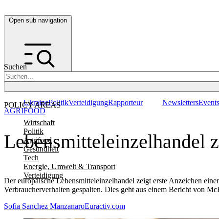
Open sub navigation
Suchen
Ukraine
Politik
Verteidigung
Rapporteur
Newsletters
Event
POLICY AREAS
AGRIFOOD
Wirtschaft
Politik
Lebensmitteleinzelhandel z
Agrifood
Gesundheit
Tech
Energie, Umwelt & Transport
Verteidigung
Der europäische Lebensmitteleinzelhandel zeigt erste Anzeichen eine
Verbraucherverhalten gespalten. Dies geht aus einem Bericht von McK
Sofia Sanchez Manzanaro
Euractiv.com