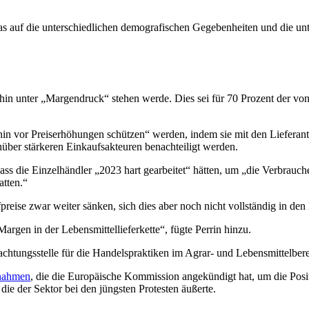
auf die unterschiedlichen demografischen Gegebenheiten und die unter
rhin unter „Margendruck“ stehen werde. Dies sei für 70 Prozent der vo
terhin vor Preiserhöhungen schützen“ werden, indem sie mit den Lieferan
nüber stärkeren Einkaufsakteuren benachteiligt werden.
ss die Einzelhändler „2023 hart gearbeitet“ hätten, um „die Verbrauch
tten.“
preise zwar weiter sänken, sich dies aber noch nicht vollständig in den
rgen in der Lebensmittellieferkette“, fügte Perrin hinzu.
achtungsstelle für die Handelspraktiken im Agrar- und Lebensmittelbe
nahmen
, die die Europäische Kommission angekündigt hat, um die Posit
ie der Sektor bei den jüngsten Protesten äußerte.