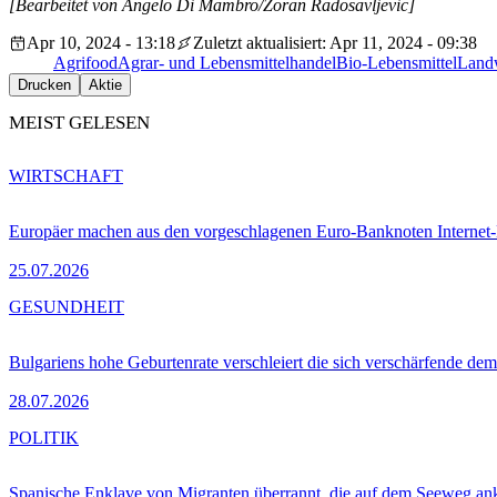
[Bearbeitet von Angelo Di Mambro/Zoran Radosavljevic]
Apr 10, 2024 - 13:18
Zuletzt aktualisiert: Apr 11, 2024 - 09:38
Agrifood
Agrar- und Lebensmittelhandel
Bio-Lebensmittel
Landw
Drucken
Aktie
MEIST GELESEN
WIRTSCHAFT
Europäer machen aus den vorgeschlagenen Euro-Banknoten Interne
25.07.2026
GESUNDHEIT
Bulgariens hohe Geburtenrate verschleiert die sich verschärfende dem
28.07.2026
POLITIK
Spanische Enklave von Migranten überrannt, die auf dem Seeweg 