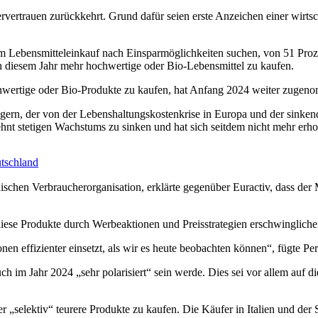
rvertrauen zurückkehrt. Grund dafür seien erste Anzeichen einer wirt
beim Lebensmitteleinkauf nach Einsparmöglichkeiten suchen, von 51 Pr
in diesem Jahr mehr hochwertige oder Bio-Lebensmittel zu kaufen.
rtige oder Bio-Produkte zu kaufen, hat Anfang 2024 weiter zugenomme
rn, der von der Lebenshaltungskostenkrise in Europa und der sinkende
t stetigen Wachstums zu sinken und hat sich seitdem nicht mehr erhol
utschland
äischen Verbraucherorganisation, erklärte gegenüber Euractiv, dass der 
diese Produkte durch Werbeaktionen und Preisstrategien erschwinglich
n effizienter einsetzt, als wir es heute beobachten können“, fügte Per
 im Jahr 2024 „sehr polarisiert“ sein werde. Dies sei vor allem auf di
r „selektiv“ teurere Produkte zu kaufen. Die Käufer in Italien und der