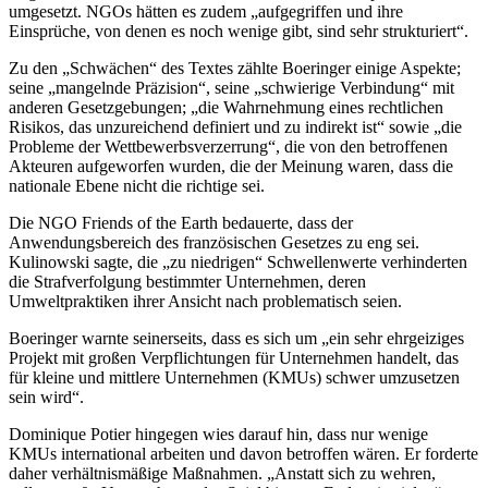
umgesetzt. NGOs hätten es zudem „aufgegriffen und ihre
Einsprüche, von denen es noch wenige gibt, sind sehr strukturiert“.
Zu den „Schwächen“ des Textes zählte Boeringer einige Aspekte;
seine „mangelnde Präzision“, seine „schwierige Verbindung“ mit
anderen Gesetzgebungen; „die Wahrnehmung eines rechtlichen
Risikos, das unzureichend definiert und zu indirekt ist“ sowie „die
Probleme der Wettbewerbsverzerrung“, die von den betroffenen
Akteuren aufgeworfen wurden, die der Meinung waren, dass die
nationale Ebene nicht die richtige sei.
Die NGO Friends of the Earth bedauerte, dass der
Anwendungsbereich des französischen Gesetzes zu eng sei.
Kulinowski sagte, die „zu niedrigen“ Schwellenwerte verhinderten
die Strafverfolgung bestimmter Unternehmen, deren
Umweltpraktiken ihrer Ansicht nach problematisch seien.
Boeringer warnte seinerseits, dass es sich um „ein sehr ehrgeiziges
Projekt mit großen Verpflichtungen für Unternehmen handelt, das
für kleine und mittlere Unternehmen (KMUs) schwer umzusetzen
sein wird“.
Dominique Potier hingegen wies darauf hin, dass nur wenige
KMUs international arbeiten und davon betroffen wären. Er forderte
daher verhältnismäßige Maßnahmen. „Anstatt sich zu wehren,