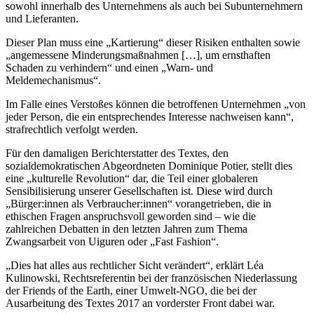
sowohl innerhalb des Unternehmens als auch bei Subunternehmern
und Lieferanten.
Dieser Plan muss eine „Kartierung“ dieser Risiken enthalten sowie
„angemessene Minderungsmaßnahmen […], um ernsthaften
Schaden zu verhindern“ und einen „Warn- und
Meldemechanismus“.
Im Falle eines Verstoßes können die betroffenen Unternehmen „von
jeder Person, die ein entsprechendes Interesse nachweisen kann“,
strafrechtlich verfolgt werden.
Für den damaligen Berichterstatter des Textes, den
sozialdemokratischen Abgeordneten Dominique Potier, stellt dies
eine „kulturelle Revolution“ dar, die Teil einer globaleren
Sensibilisierung unserer Gesellschaften ist. Diese wird durch
„Bürger:innen als Verbraucher:innen“ vorangetrieben, die in
ethischen Fragen anspruchsvoll geworden sind – wie die
zahlreichen Debatten in den letzten Jahren zum Thema
Zwangsarbeit von Uiguren oder „Fast Fashion“.
„Dies hat alles aus rechtlicher Sicht verändert“, erklärt Léa
Kulinowski, Rechtsreferentin bei der französischen Niederlassung
der Friends of the Earth, einer Umwelt-NGO, die bei der
Ausarbeitung des Textes 2017 an vorderster Front dabei war.