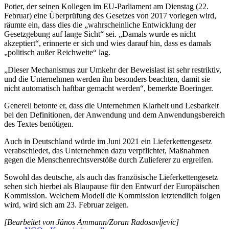
Potier, der seinen Kollegen im EU-Parliament am Dienstag (22.
Februar) eine Überprüfung des Gesetzes von 2017 vorlegen wird,
räumte ein, dass dies die „wahrscheinliche Entwicklung der
Gesetzgebung auf lange Sicht“ sei. „Damals wurde es nicht
akzeptiert“, erinnerte er sich und wies darauf hin, dass es damals
„politisch außer Reichweite“ lag.
„Dieser Mechanismus zur Umkehr der Beweislast ist sehr restriktiv,
und die Unternehmen werden ihn besonders beachten, damit sie
nicht automatisch haftbar gemacht werden“, bemerkte Boeringer.
Generell betonte er, dass die Unternehmen Klarheit und Lesbarkeit
bei den Definitionen, der Anwendung und dem Anwendungsbereich
des Textes benötigen.
Auch in Deutschland würde im Juni 2021 ein Lieferkettengesetz
verabschiedet, das Unternehmen dazu verpflichtet, Maßnahmen
gegen die Menschenrechtsverstöße durch Zulieferer zu ergreifen.
Sowohl das deutsche, als auch das französische Lieferkettengesetz
sehen sich hierbei als Blaupause für den Entwurf der Europäischen
Kommission. Welchem Modell die Kommission letztendlich folgen
wird, wird sich am 23. Februar zeigen.
[Bearbeitet von János Ammann/Zoran Radosavljevic]