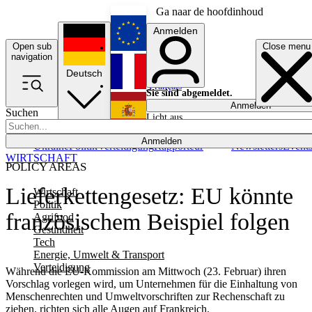
Ga naar de hoofdinhoud
Anmelden
Open sub
Close menu
English
navigation
Deutsch
Français
Sie sind abgemeldet.
Anmelden
Suchen
Licht aus
Español
Anmelden
Ukraine
Politik
Verteidigung
Rapporteur
Newsletters
Event
WIRTSCHAFT
POLICY AREAS
Lieferkettengesetz: EU könnte
Wirtschaft
Politik
französischem Beispiel folgen
Agrifood
Gesundheit
Tech
Energie, Umwelt & Transport
Verteidigung
Während die EU-Kommission am Mittwoch (23. Februar) ihren
Vorschlag vorlegen wird, um Unternehmen für die Einhaltung von
Menschenrechten und Umweltvorschriften zur Rechenschaft zu
ziehen, richten sich alle Augen auf Frankreich.