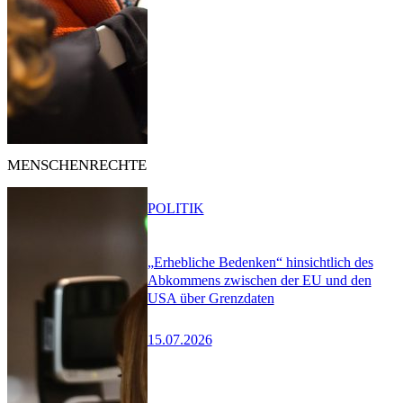
MENSCHENRECHTE
POLITIK
„Erhebliche Bedenken“ hinsichtlich des
Abkommens zwischen der EU und den
USA über Grenzdaten
15.07.2026