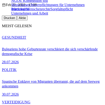
NGOs: Kommission soll
Feb 21, 2022 - 17:09
Menschenrechtsverpflichtungen für Unternehmen
durchsetzen
Wirtschaft
Menschenrechte
Sorgfaltspflicht
Unternehmen und Arbeit
Drucken
Aktie
MEIST GELESEN
GESUNDHEIT
Bulgariens hohe Geburtenrate verschleiert die sich verschärfende
demografische Krise
28.07.2026
POLITIK
Spanische Enklave von Migranten überrannt, die auf dem Seeweg
ankommen
30.07.2026
VERTEIDIGUNG