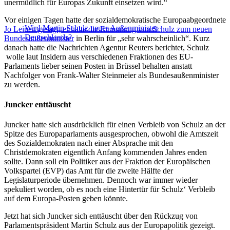
unermüdlich für Europas Zukunft einsetzen wird.“
Vor einigen Tagen hatte der sozialdemokratische Europaabgeordnete
Wird Martin Schulz neuer Außenminister
Jo Leinen gesagt, er halte die Ernennung von Schulz zum neuen
Deutschlands?
Bundesaußenminister
in Berlin für „sehr wahrscheinlich“. Kurz
danach hatte die Nachrichten Agentur Reuters berichtet, Schulz
wolle laut Insidern aus verschiedenen Fraktionen des EU-
Parlaments lieber seinen Posten in Brüssel behalten anstatt
Nachfolger von Frank-Walter Steinmeier als Bundesaußenminister
zu werden.
Juncker enttäuscht
Juncker hatte sich ausdrücklich für einen Verbleib von Schulz an der
Spitze des Europaparlaments ausgesprochen, obwohl die Amtszeit
des Sozialdemokraten nach einer Absprache mit den
Christdemokraten eigentlich Anfang kommenden Jahres enden
sollte. Dann soll ein Politiker aus der Fraktion der Europäischen
Volkspartei (EVP) das Amt für die zweite Hälfte der
Legislaturperiode übernehmen. Dennoch war immer wieder
spekuliert worden, ob es noch eine Hintertür für Schulz‘ Verbleib
auf dem Europa-Posten geben könnte.
Jetzt hat sich Juncker sich enttäuscht über den Rückzug von
Parlamentspräsident Martin Schulz aus der Europapolitik gezeigt.