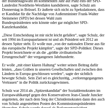
der Bundestagswahl im kommenden Jahr auf Platz eins der SPD-
Landeslist Nordrhein-Westfalen kandidieren, sagte
Schulz
am
Donnerstag in Brüssel. Er äußerte sich nicht zu Spekulationen, dass
er Kandidat für die Nachfolge von Außenminister Frank-Walter
Steinmeier (SPD) bei dessen Wahl zum
Bundespräsidenten sein könnte oder gar möglicher SPD-
Kanzlerkandidat.
„Diese Entscheidung ist mir nicht leicht gefallen“, sagte
Schulz
, der
seit 1994 im Europaparlament ist und als Präsident seit 2012 an
dessen Spitze steht. Er wolle nun „von der nationalen Ebene aus für
das europäische Projekt kämpfen“, sagte der SPD-Politiker. Dieses
Projekt bezeichnete er als die „größte zivilisatorische
Errungenschaft“ der vergangenen Jahrhunderte.
Er wolle „mit einer klaren Haltung“ weiter seinen Beitrag dafür
leisten, „dass Gräben in unseren Gesellschaften und zwischen den
Ländern in Europa geschlossen werden“, sagte der sichtlich
bewegte
Schulz
. Sein Ziel sei es gleichzeitig, „verlorengegangenes
Vertrauen“ in die Politik zurückzugewinnen.
Schulz
war 2014 als „Spitzenkandidat“ der Sozialdemokraten im
Europawahlkampf gegen den Konservativen Jean-Claude Juncker
angetreten, der nach dem Sieg der Christdemokraten dann den auch
von
Schulz
angestrebten Posten des Kommissionspräsidenten
übernahm.
Schulz
wurde darauf als Parlamentspräsident