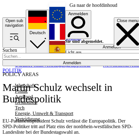
Ga naar de hoofdinhoud
Anmelden
Open sub
Close menu
English
navigation
Deutsch
Français
Sie sind abgemeldet.
Anmelden
Suchen
Licht aus
Español
Anmelden
Ukraine
Politik
Verteidigung
Rapporteur
Newsletters
Event
POLITIK
POLICY AREAS
Martin Schulz wechselt in
Wirtschaft
Politik
Bundespolitik
Agrifood
Gesundheit
Tech
Energie, Umwelt & Transport
Verteidigung
EU-Parlamentspräsident Schulz verlässt die Europapolitik. Der
SPD-Politiker tritt auf Platz eins der nordrhein-westfälischen SPD-
Landesliste bei der Bundestagswahl an.