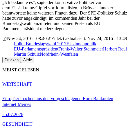
„Ich bedauere es“, sagte der konservative Politiker vor
dem EU-Ukraine-Gipfel vor Journalisten in Brüssel. Juncker
beantwortete keine weiteren Fragen dazu. Der SPD-Politiker Schulz
hatte zuvor angekündigt, im kommenden Jahr bei der
Bundestagswahl anzutreten und seinen Posten als EU-
Parlamentspräsident niederzulegen.
Nov 24, 2016 - 08:40
Zuletzt aktualisiert: Nov 24, 2016 - 13:49
Politik
Bundestagswahl 2017
EU-Innenpolitik
EU-Parlamentspräsident
Frank-Walter Steinmeier
Herbert Reul
Martin Schulz
Nordrhein-Westfalen
Drucken
Aktie
MEIST GELESEN
WIRTSCHAFT
Europäer machen aus den vorgeschlagenen Euro-Banknoten
Internet-Memes
25.07.2026
GESUNDHEIT