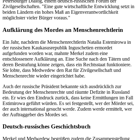
Petersburger Dialog, einem deutsch-russischen Forum der
Zivilgesellschaften. "Eine gute wirtschaftliche Entwicklung setzt in
beiden Ländern ein hohes Maß an Eigenverantwortlichkeit
möglichster vieler Bürger voraus."
Aufklärung des Mordes an Menschenrechtlerin
Ein Jahr, nachdem die Menschenrechtlerin Natalia Estemirowa in
der russischen Kaukasusrepublik Inguschetien ermordet
aufgefunden worden war, mahnte Merkel zudem eine
entschlossenere Aufklärung an. Eine Suche nach den Tätern und
deren Bestrafung könne zeigen, dass ein Rechtsstaat funktioniere.
Sie lobte, dass Medwedew den Rat für Zivilgesellschaft und
Menschenrechte wieder eingerichtet habe.
Auch der russische Präsident bekannte sich ausdrücklich zur
Bedeutung der Menschenrechte und räumte Defizite in Russland
ein. Er wies den Eindruck zurück, dass keine Ermittlungen im Fall
Estimirowa geführt würden. Es sei festgestellt, wer der Mörder sei,
der auch international gesucht werde. Zudem werde ermittelt, wer
der Auftraggeber des Mordes sei.
Deutsch-russisches Geschichtsbuch
Merkel und Medwedew begrüßen zudem die Zusammenstellung