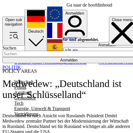
Ga naar de hoofdinhoud
Anmelden
Open sub
Close menu
English
navigation
Deutsch
Français
Sie sind abgemeldet.
Anmelden
Suchen
Licht aus
Español
Anmelden
Ukraine
Politik
Verteidigung
Rapporteur
Newsletters
Event
POLITIK
POLICY AREAS
Medwedew: „Deutschland ist
Wirtschaft
Politik
unser Schlüsselland“
Agrifood
Gesundheit
Tech
Energie, Umwelt & Transport
Verteidigung
Deutschland ist nach Ansicht von Russlands Präsident Dmitri
Medwedew zentraler Partner bei der Modernisierung der Wirtschaft
in Russland. Deutschland sei für Russland wichtiger als alle anderen
EU-Staaten und die USA.