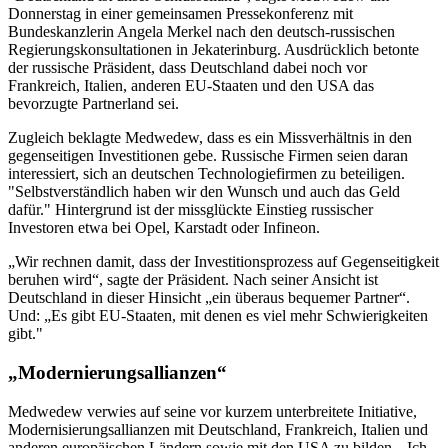
Donnerstag in einer gemeinsamen Pressekonferenz mit
Bundeskanzlerin Angela Merkel nach den deutsch-russischen
Regierungskonsultationen in Jekaterinburg. Ausdrücklich betonte
der russische Präsident, dass Deutschland dabei noch vor
Frankreich, Italien, anderen EU-Staaten und den USA das
bevorzugte Partnerland sei.
Zugleich beklagte Medwedew, dass es ein Missverhältnis in den
gegenseitigen Investitionen gebe. Russische Firmen seien daran
interessiert, sich an deutschen Technologiefirmen zu beteiligen.
"Selbstverständlich haben wir den Wunsch und auch das Geld
dafür." Hintergrund ist der missglückte Einstieg russischer
Investoren etwa bei Opel, Karstadt oder Infineon.
„Wir rechnen damit, dass der Investitionsprozess auf Gegenseitigkeit
beruhen wird“, sagte der Präsident. Nach seiner Ansicht ist
Deutschland in dieser Hinsicht „ein überaus bequemer Partner“.
Und: „Es gibt EU-Staaten, mit denen es viel mehr Schwierigkeiten
gibt."
„Modernierungsallianzen“
Medwedew verwies auf seine vor kurzem unterbreitete Initiative,
Modernisierungsallianzen mit Deutschland, Frankreich, Italien und
anderen europäischen Ländern sowie mit den USA zu bilden. „Ich