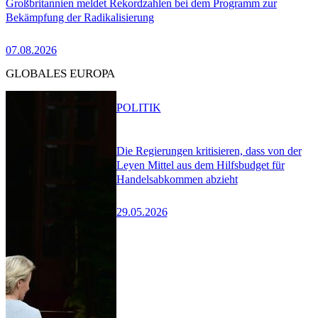
Großbritannien meldet Rekordzahlen bei dem Programm zur
Bekämpfung der Radikalisierung
07.08.2026
GLOBALES EUROPA
POLITIK
Die Regierungen kritisieren, dass von der
Leyen Mittel aus dem Hilfsbudget für
Handelsabkommen abzieht
29.05.2026