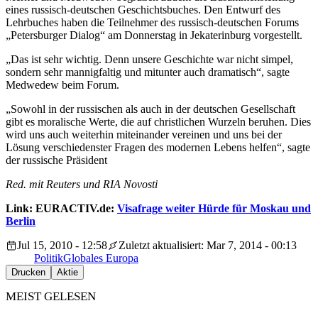
eines russisch-deutschen Geschichtsbuches. Den Entwurf des
Lehrbuches haben die Teilnehmer des russisch-deutschen Forums
„Petersburger Dialog“ am Donnerstag in Jekaterinburg vorgestellt.
„Das ist sehr wichtig. Denn unsere Geschichte war nicht simpel,
sondern sehr mannigfaltig und mitunter auch dramatisch“, sagte
Medwedew beim Forum.
„Sowohl in der russischen als auch in der deutschen Gesellschaft
gibt es moralische Werte, die auf christlichen Wurzeln beruhen. Dies
wird uns auch weiterhin miteinander vereinen und uns bei der
Lösung verschiedenster Fragen des modernen Lebens helfen“, sagte
der russische Präsident
Red. mit Reuters und RIA Novosti
Link: EURACTIV.de:
Visafrage weiter Hürde für Moskau und
Berlin
Jul 15, 2010 - 12:58
Zuletzt aktualisiert: Mar 7, 2014 - 00:13
Politik
Globales Europa
Drucken
Aktie
MEIST GELESEN