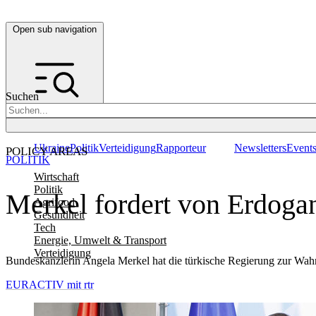
Open sub navigation
Suchen
Ukraine
Politik
Verteidigung
Rapporteur
Newsletters
Event
POLICY AREAS
POLITIK
Wirtschaft
Politik
Merkel fordert von Erdoga
Agrifood
Gesundheit
Tech
Energie, Umwelt & Transport
Verteidigung
Bundeskanzlerin Angela Merkel hat die türkische Regierung zur Wahr
EURACTIV mit rtr