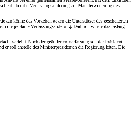
te in Ankara bei einer gemeinsamen Pressekonferenz mit dem türkischen
ntscheid über die Verfassungsänderung zur Machterweiterung des
rdogan könne das Vorgehen gegen die Unterstützer des gescheiterten
rch die geplante Verfassungsänderung. Dadurch würde das bislang
Macht verleiht. Nach der geänderten Verfassung soll der Präsident
 er soll anstelle des Ministerpräsidenten die Regierung leiten. Die