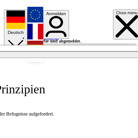
Close menu
Anmelden
English
Deutsch
Français
Sie sind abgemeldet.
Anmelden
Licht aus
Español
rinzipien
er Befugnisse aufgefordert.