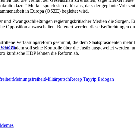
iheit und die Vielfalt der Gesellschaft zu erhalten, sagte Merkel heu
kratie dazu.“ Merkel sprach sich dafür aus, dass der geplante Volkse
sammenarbeit in Europa (OSZE) begleitet wird.
ker und Zwangsschließungen regierungskritischer Medien die Sorgen, E
he Opposition auszuschalten. Befeuert werden diese Befürchtungen du
mstrittene Verfassungsreform gestimmt, die dem Staatspräsidenten mehr 
t werden
en. Zudem soll seine Kontrolle über die Justiz ausgeweitet werden, und
 pro-kurdische HDP lehnen die Reform ab.
reiheit
Meinungsfreiheit
Militärputsch
Recep Tayyip Erdogan
t-Memes