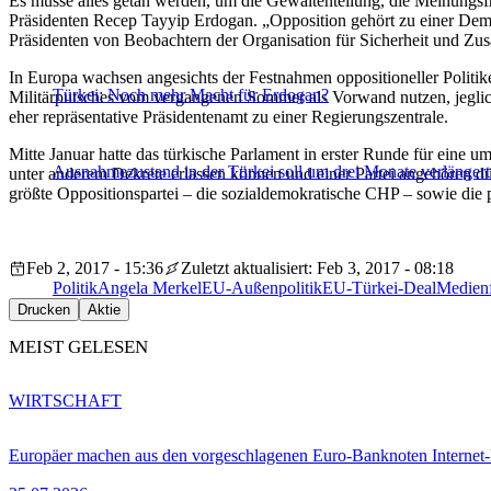
Es müsse alles getan werden, um die Gewaltenteilung, die Meinungsfre
Präsidenten Recep Tayyip Erdogan. „Opposition gehört zu einer Demo
Präsidenten von Beobachtern der Organisation für Sicherheit und Zu
In Europa wachsen angesichts der Festnahmen oppositioneller Politi
Türkei: Noch mehr Macht für Erdogan?
Militärputsches vom vergangenen Sommer als Vorwand nutzen, jeglic
eher repräsentative Präsidentenamt zu einer Regierungszentrale.
Mitte Januar hatte das türkische Parlament in erster Runde für eine u
Ausnahmezustand in der Türkei soll um drei Monate verlänger
unter anderem Dekrete erlassen können und einer Partei angehören dürf
größte Oppositionspartei – die sozialdemokratische CHP – sowie die
Feb 2, 2017 - 15:36
Zuletzt aktualisiert: Feb 3, 2017 - 08:18
Politik
Angela Merkel
EU-Außenpolitik
EU-Türkei-Deal
Medienf
Drucken
Aktie
MEIST GELESEN
WIRTSCHAFT
Europäer machen aus den vorgeschlagenen Euro-Banknoten Interne