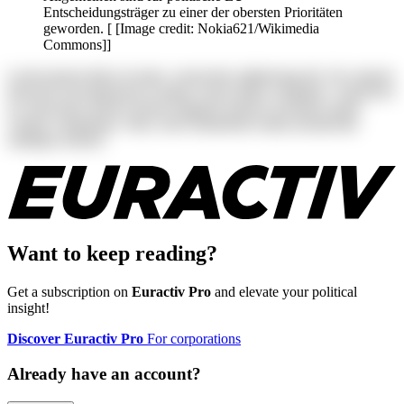
Entscheidungsträger zu einer der obersten Prioritäten
geworden. [ [Image credit: Nokia621/Wikimedia
Commons]]
Lorem ipsum dolor sit amet, consectetur adipisicing elit. Ab corporis
deserunt exercitationem in itaque rerum ullam voluptates. Asperiores
at consectetur dolores harum magnam maiores possimus quam
veniam voluptatum. Alias, iusto laudantium neque perspiciatis
similique tenetur!
Want to keep reading?
Get a subscription on
Euractiv Pro
and elevate your political
insight!
Discover Euractiv Pro
For corporations
Already have an account?