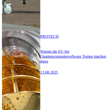
PRO
TECH
Warum die EU bei
Quantencomputersoftware Tempo machen
muss
13.08.2025