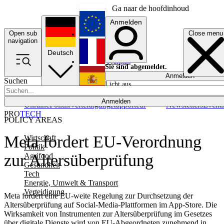
Ga naar de hoofdinhoud
Anmelden
Open sub
Close menu
English
navigation
Deutsch
Français
Sie sind abgemeldet.
Anmelden
Suchen
Licht aus
Español
Anmelden
Ukraine
Politik
Verteidigung
Rapporteur
Newsletters
Event
PRO
TECH
POLICY AREAS
Meta fordert EU-Verordnung
Wirtschaft
Politik
zur Altersüberprüfung
Agrifood
Gesundheit
Tech
Energie, Umwelt & Transport
Verteidigung
Meta fordert eine EU-weite Regelung zur Durchsetzung der
Altersüberprüfung auf Social-Media-Plattformen im App-Store. Die
Wirksamkeit von Instrumenten zur Altersüberprüfung im Gesetzes
über digitale Dienste wird von EU-Abgeordneten zunehmend in