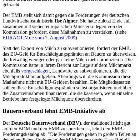
gebracht.
Der EMB stellt sich damit gegen die Forderungen der deutschen
Landwirtschaftsministerin
Ilse Aigner
. Sie hatte zuletzt Ende Juli
zusammen mit sieben europäischen Ministerkollegen von der
Kommission gefordert, diese Maßnahmen zu verstärken. (siehe
EURACTIV.de vom 7. August 2009
)
Statt den Export von Milch zu subventionieren, fordert der EMB,
das EU-Geld für Entschädigungsprämien an Bauern zu überweisen,
die freiwillig weniger oder gar keine Milch mehr produzieren. Die
Kommission hatte in ihrem Bericht zur Lage auf dem Milchmarkt
ebenfalls
vorgeschlagen
, Landwirte zu subventionieren, die die
Milchproduktion aufgeben. Allerdings will die Kommission diese
Maßnahme nicht mit EU-Geldern bezahlen. Die Mitgliedsstaaten
sollten diese Entschädigungsprämien selbst organisieren und über
die Zusatzeinnahmen finanzieren, die sie kassieren, wenn einzelne
Betriebe ihre festgelegte Milchquote überschreiten.
Bauernverband lehnt EMB-Initiative ab
Der
Deutsche Bauernverband (DBV)
, der traditionell nicht gut
auf den BDM und den EMB zu sprechen ist, lehnt den EMB-
Forderungskatalog ab. "Die Forderungen gehen in großen Teilen an
den eigentlichen Problemen der Milchbauern vorbei", so Rudolf