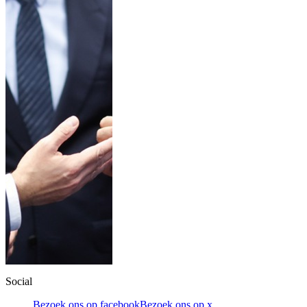
Social
Bezoek ons op facebook
Bezoek ons op x