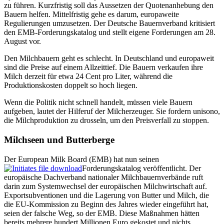
zu führen. Kurzfristig soll das Aussetzen der Quotenanhebung den
Bauern helfen. Mittelfristig gehe es darum, europaweite
Regulierungen umzusetzen. Der Deutsche Bauernverband kritisiert
den EMB-Forderungskatalog und stellt eigene Forderungen am 28.
August vor.
Den Milchbauern geht es schlecht. In Deutschland und europaweit
sind die Preise auf einem Allzeittief. Die Bauern verkaufen ihre
Milch derzeit für etwa 24 Cent pro Liter, während die
Produktionskosten doppelt so hoch liegen.
Wenn die Politik nicht schnell handelt, müssen viele Bauern
aufgeben, lautet der Hilferuf der Milcherzeuger. Sie fordern unisono,
die Milchproduktion zu drosseln, um den Preisverfall zu stoppen.
Milchseen und Butterberge
Der European Milk Board (EMB) hat nun seinen
Forderungskatalog veröffentlicht. Der
europäische Dachverband nationaler Milchbauernverbände ruft
darin zum Systemwechsel der europäischen Milchwirtschaft auf.
Exportsubventionen und die Lagerung von Butter und Milch, die
die EU-Kommission zu Beginn des Jahres wieder eingeführt hat,
seien der falsche Weg, so der EMB. Diese Maßnahmen hätten
bereits mehrere hundert Millionen Euro gekostet und nichts