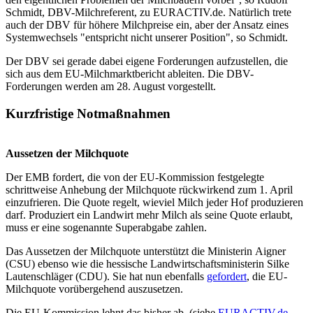
Schmidt, DBV-Milchreferent, zu EURACTIV.de. Natürlich trete
auch der DBV für höhere Milchpreise ein, aber der Ansatz eines
Systemwechsels "entspricht nicht unserer Position", so Schmidt.
Der DBV sei gerade dabei eigene Forderungen aufzustellen, die
sich aus dem EU-Milchmarktbericht ableiten. Die DBV-
Forderungen werden am 28. August vorgestellt.
Kurzfristige Notmaßnahmen
Aussetzen der Milchquote
Der EMB fordert, die von der EU-Kommission festgelegte
schrittweise Anhebung der Milchquote rückwirkend zum 1. April
einzufrieren. Die Quote regelt, wieviel Milch jeder Hof produzieren
darf. Produziert ein Landwirt mehr Milch als seine Quote erlaubt,
muss er eine sogenannte Superabgabe zahlen.
Das Aussetzen der Milchquote unterstützt die Ministerin Aigner
(CSU) ebenso wie die hessische Landwirtschaftsministerin Silke
Lautenschläger (CDU). Sie hat nun ebenfalls
gefordert
, die EU-
Milchquote vorübergehend auszusetzen.
Die EU-Kommission lehnt das bisher ab. (siehe
EURACTIV.de