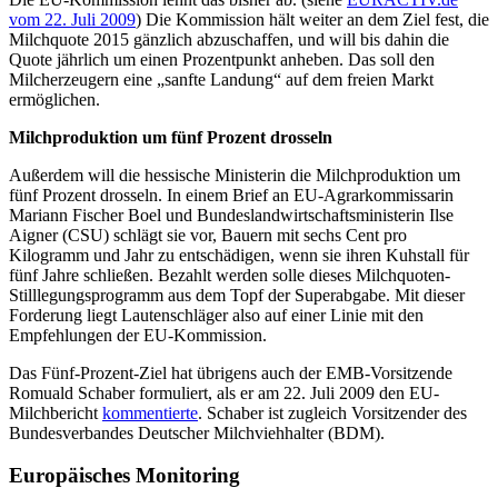
vom 22. Juli 2009
) Die Kommission hält weiter an dem Ziel fest, die
Milchquote 2015 gänzlich abzuschaffen, und will bis dahin die
Quote jährlich um einen Prozentpunkt anheben. Das soll den
Milcherzeugern eine „sanfte Landung“ auf dem freien Markt
ermöglichen.
Milchproduktion um fünf Prozent drosseln
Außerdem will die hessische Ministerin die Milchproduktion um
fünf Prozent drosseln. In einem Brief an EU-Agrarkommissarin
Mariann Fischer Boel und Bundeslandwirtschaftsministerin Ilse
Aigner (CSU) schlägt sie vor, Bauern mit sechs Cent pro
Kilogramm und Jahr zu entschädigen, wenn sie ihren Kuhstall für
fünf Jahre schließen. Bezahlt werden solle dieses Milchquoten-
Stilllegungsprogramm aus dem Topf der Superabgabe. Mit dieser
Forderung liegt Lautenschläger also auf einer Linie mit den
Empfehlungen der EU-Kommission.
Das Fünf-Prozent-Ziel hat übrigens auch der EMB-Vorsitzende
Romuald Schaber formuliert, als er am 22. Juli 2009 den EU-
Milchbericht
kommentierte
. Schaber ist zugleich Vorsitzender des
Bundesverbandes Deutscher Milchviehhalter (BDM).
Europäisches Monitoring