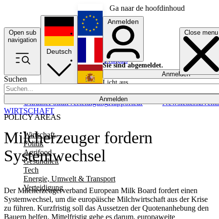
Ga naar de hoofdinhoud
Anmelden
Open sub
Close menu
English
navigation
Deutsch
Français
Sie sind abgemeldet.
Anmelden
Suchen
Licht aus
Español
Anmelden
Ukraine
Politik
Verteidigung
Rapporteur
Newsletters
Event
WIRTSCHAFT
POLICY AREAS
Milcherzeuger fordern
Wirtschaft
Politik
Systemwechsel
Agrifood
Gesundheit
Tech
Energie, Umwelt & Transport
Verteidigung
Der Milcherzeugerverband European Milk Board fordert einen
Systemwechsel, um die europäische Milchwirtschaft aus der Krise
zu führen. Kurzfristig soll das Aussetzen der Quotenanhebung den
Bauern helfen. Mittelfristig gehe es darum, europaweite