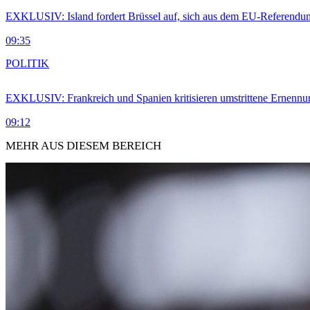
EXKLUSIV: Island fordert Brüssel auf, sich aus dem EU-Referendu
09:35
POLITIK
EXKLUSIV: Frankreich und Spanien kritisieren umstrittene Ernennu
09:12
MEHR AUS DIESEM BEREICH