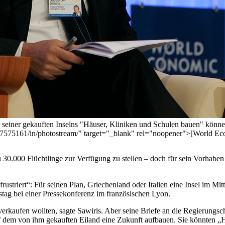
r seiner gekauften Inselns "Häuser, Kliniken und Schulen bauen" könne
7575161/in/photostream/" target="_blank" rel="noopener">[World Ec
 zu 30.000 Flüchtlinge zur Verfügung zu stellen – doch für sein Vorhabe
ustriert“: Für seinen Plan, Griechenland oder Italien eine Insel im Mit
tag bei einer Pressekonferenz im französischen Lyon.
rkaufen wollten, sagte Sawiris. Aber seine Briefe an die Regierungsch
auf dem von ihm gekauften Eiland eine Zukunft aufbauen. Sie könnten „