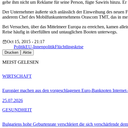
gehe ihm nicht um Reklame für seine Person, fügte Sawiris hinzu. Er 
Der Unternehmer äußerte sich anlässlich der Einweihung des neuen Fir
anderem Chef des Mobilfunkunternehmens Orascom TMT, das in mehrere
Bei Versuchen, über das Mittelmeer Europa zu erreichen, kamen alle
Reise häufig in überfüllten und untauglichen Booten unterwegs.
Oct 15, 2015 - 21:17
Politik
EU-Innenpolitik
Flüchtlingskrise
Drucken
Aktie
MEIST GELESEN
WIRTSCHAFT
Europäer machen aus den vorgeschlagenen Euro-Banknoten Interne
25.07.2026
GESUNDHEIT
Bulgariens hohe Geburtenrate verschleiert die sich verschärfende dem