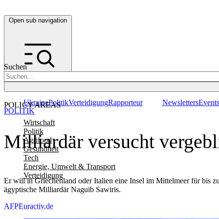
Open sub navigation
Suchen
Ukraine
Politik
Verteidigung
Rapporteur
Newsletters
Event
POLICY AREAS
POLITIK
Wirtschaft
Politik
Milliardär versucht vergeb
Agrifood
Gesundheit
Tech
Energie, Umwelt & Transport
Verteidigung
Er will in Griechenland oder Italien eine Insel im Mittelmeer für bis
ägyptische Milliardär Naguib Sawiris.
AFP
Euractiv.de