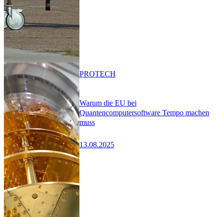
PRO
TECH
Warum die EU bei
Quantencomputersoftware Tempo machen
muss
13.08.2025