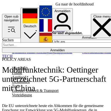
Ga naar de hoofdinhoud
Anmelden
Open sub
Close menu
English
navigation
Deutsch
Français
Sie sind abgemeldet.
Anmelden
Suchen
Licht aus
Español
Anmelden
Ukraine
Politik
Verteidigung
Rapporteur
Newsletters
Event
TECH
POLICY AREAS
Mobilfunktechnik: Oettinger
Wirtschaft
Politik
unterzeichnet 5G-Partnerschaft
Agrifood
Gesundheit
mit China
Tech
Energie, Umwelt & Transport
Verteidigung
Die EU unterzeichnete heute ein Abkommen für die gemeinsame
Forschung zur Entwicklung von 5G-Mobilfunknetzen, die in