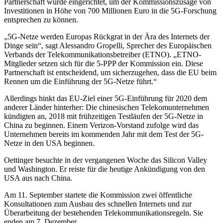
Partnerschaft wurde eingerichtet, um der Kommissionszusage von
Investitionen in Höhe von 700 Millionen Euro in die 5G-Forschung
entsprechen zu können.
„5G-Netze werden Europas Rückgrat in der Ära des Internets der
Dinge sein“, sagt Alessandro Gropelli, Sprecher des Europäischen
Verbands der Telekommunikationsbetreiber (ETNO). „ETNO-
Mitglieder setzen sich für die 5-PPP der Kommission ein. Diese
Partnerschaft ist entscheidend, um sicherzugehen, dass die EU beim
Rennen um die Einführung der 5G-Netze führt.“
Allerdings hinkt das EU-Ziel einer 5G-Einführung für 2020 dem
anderer Länder hinterher: Die chinesischen Telekomunternehmen
kündigten an, 2018 mit frühzeitigen Testläufen der 5G-Netze in
China zu beginnen. Einem Verizon-Vorstand zufolge wird das
Unternehmen bereits im kommenden Jahr mit dem Test der 5G-
Netze in den USA beginnen.
Oettinger besuchte in der vergangenen Woche das Silicon Valley
und Washington. Er reiste für die heutige Ankündigung von den
USA aus nach China.
Am 11. September startete die Kommission zwei öffentliche
Konsultationen zum Ausbau des schnellen Internets und zur
Überarbeitung der bestehenden Telekommunikationsregeln. Sie
enden am 7. Dezember.