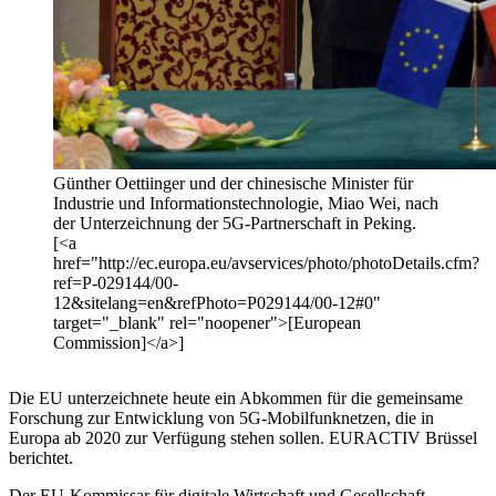
Günther Oettiinger und der chinesische Minister für
Industrie und Informationstechnologie, Miao Wei, nach
der Unterzeichnung der 5G-Partnerschaft in Peking.
[<a
href="http://ec.europa.eu/avservices/photo/photoDetails.cfm?
ref=P-029144/00-
12&sitelang=en&refPhoto=P029144/00-12#0"
target="_blank" rel="noopener">[European
Commission]</a>]
Die EU unterzeichnete heute ein Abkommen für die gemeinsame
Forschung zur Entwicklung von 5G-Mobilfunknetzen, die in
Europa ab 2020 zur Verfügung stehen sollen. EURACTIV Brüssel
berichtet.
Der EU-Kommissar für digitale Wirtschaft und Gesellschaft,