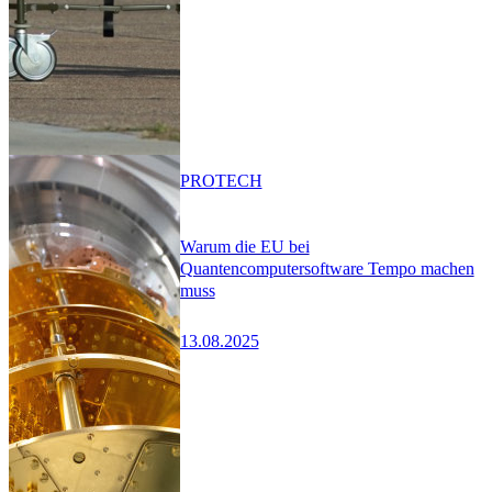
PRO
TECH
Warum die EU bei
Quantencomputersoftware Tempo machen
muss
13.08.2025