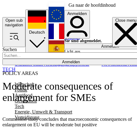
Ga naar de hoofdinhoud
Anmelden
Open sub
Close menu
English
navigation
Deutsch
Français
Sie sind abgemeldet.
Anmelden
Suchen
Licht aus
Español
Anmelden
Ukraine
Politik
Verteidigung
Rapporteur
Newsletters
Event
TECH
POLICY AREAS
Moderate consequences of
Wirtschaft
Politik
enlargement for SMEs
Agrifood
Gesundheit
Tech
Energie, Umwelt & Transport
Verteidigung
Commission study concludes that macroeconomic consequences of
enlargement on EU will be moderate but positive