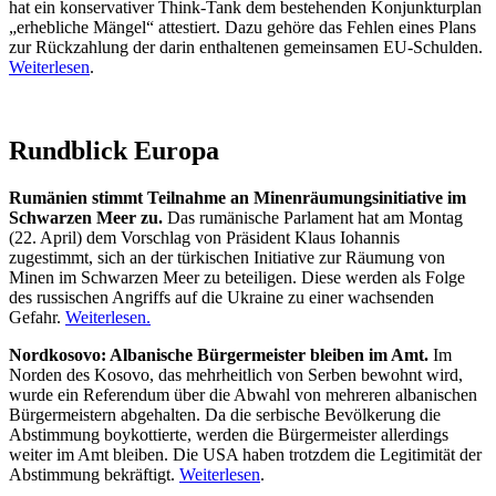
hat ein konservativer Think-Tank dem bestehenden Konjunkturplan
„erhebliche Mängel“ attestiert. Dazu gehöre das Fehlen eines Plans
zur Rückzahlung der darin enthaltenen gemeinsamen EU-Schulden.
Weiterlesen
.
Rundblick Europa
Rumänien stimmt Teilnahme an Minenräumungsinitiative im
Schwarzen Meer zu.
Das rumänische Parlament hat am Montag
(22. April) dem Vorschlag von Präsident Klaus Iohannis
zugestimmt, sich an der türkischen Initiative zur Räumung von
Minen im Schwarzen Meer zu beteiligen. Diese werden als Folge
des russischen Angriffs auf die Ukraine zu einer wachsenden
Gefahr.
Weiterlesen.
Nordkosovo: Albanische Bürgermeister bleiben im Amt.
Im
Norden des Kosovo, das mehrheitlich von Serben bewohnt wird,
wurde ein Referendum über die Abwahl von mehreren albanischen
Bürgermeistern abgehalten. Da die serbische Bevölkerung die
Abstimmung boykottierte, werden die Bürgermeister allerdings
weiter im Amt bleiben. Die USA haben trotzdem die Legitimität der
Abstimmung bekräftigt.
Weiterlesen
.