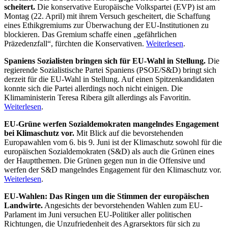
scheitert.
Die konservative Europäische Volkspartei (EVP) ist am
Montag (22. April) mit ihrem Versuch gescheitert, die Schaffung
eines Ethikgremiums zur Überwachung der EU-Institutionen zu
blockieren. Das Gremium schaffe einen „gefährlichen
Präzedenzfall“, fürchten die Konservativen.
Weiterlesen
.
Spaniens Sozialisten bringen sich für EU-Wahl in Stellung.
Die
regierende Sozialistische Partei Spaniens (PSOE/S&D) bringt sich
derzeit für die EU-Wahl in Stellung. Auf einen Spitzenkandidaten
konnte sich die Partei allerdings noch nicht einigen. Die
Klimaministerin Teresa Ribera gilt allerdings als Favoritin.
Weiterlesen
.
EU-Grüne werfen Sozialdemokraten mangelndes Engagement
bei Klimaschutz vor.
Mit Blick auf die bevorstehenden
Europawahlen vom 6. bis 9. Juni ist der Klimaschutz sowohl für die
europäischen Sozialdemokraten (S&D) als auch die Grünen eines
der Hauptthemen. Die Grünen gegen nun in die Offensive und
werfen der S&D mangelndes Engagement für den Klimaschutz vor.
Weiterlesen
.
EU-Wahlen: Das Ringen um die Stimmen der europäischen
Landwirte.
Angesichts der bevorstehenden Wahlen zum EU-
Parlament im Juni versuchen EU-Politiker aller politischen
Richtungen, die Unzufriedenheit des Agrarsektors für sich zu