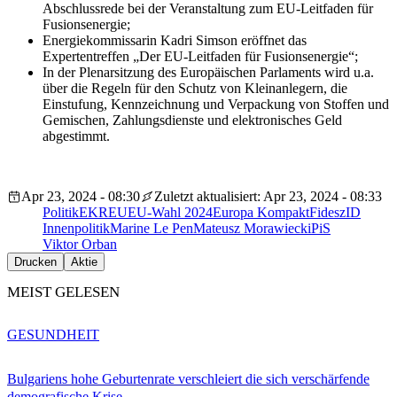
Abschlussrede bei der Veranstaltung zum EU-Leitfaden für
Fusionsenergie;
Energiekommissarin Kadri Simson eröffnet das
Expertentreffen „Der EU-Leitfaden für Fusionsenergie“;
In der Plenarsitzung des Europäischen Parlaments wird u.a.
über die Regeln für den Schutz von Kleinanlegern, die
Einstufung, Kennzeichnung und Verpackung von Stoffen und
Gemischen, Zahlungsdienste und elektronisches Geld
abgestimmt.
Apr 23, 2024 - 08:30
Zuletzt aktualisiert: Apr 23, 2024 - 08:33
Politik
EKR
EU
EU-Wahl 2024
Europa Kompakt
Fidesz
ID
Innenpolitik
Marine Le Pen
Mateusz Morawiecki
PiS
Viktor Orban
Drucken
Aktie
MEIST GELESEN
GESUNDHEIT
Bulgariens hohe Geburtenrate verschleiert die sich verschärfende
demografische Krise