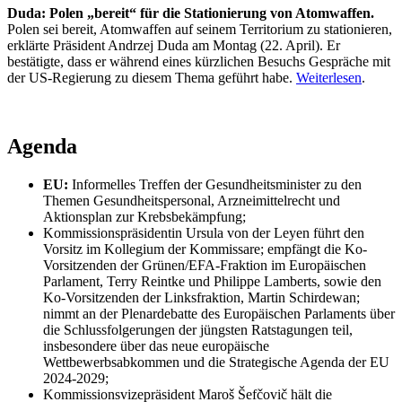
Duda: Polen „bereit“ für die Stationierung von Atomwaffen.
Polen sei bereit, Atomwaffen auf seinem Territorium zu stationieren,
erklärte Präsident Andrzej Duda am Montag (22. April). Er
bestätigte, dass er während eines kürzlichen Besuchs Gespräche mit
der US-Regierung zu diesem Thema geführt habe.
Weiterlesen
.
Agenda
EU:
Informelles Treffen der Gesundheitsminister zu den
Themen Gesundheitspersonal, Arzneimittelrecht und
Aktionsplan zur Krebsbekämpfung;
Kommissionspräsidentin Ursula von der Leyen führt den
Vorsitz im Kollegium der Kommissare; empfängt die Ko-
Vorsitzenden der Grünen/EFA-Fraktion im Europäischen
Parlament, Terry Reintke und Philippe Lamberts, sowie den
Ko-Vorsitzenden der Linksfraktion, Martin Schirdewan;
nimmt an der Plenardebatte des Europäischen Parlaments über
die Schlussfolgerungen der jüngsten Ratstagungen teil,
insbesondere über das neue europäische
Wettbewerbsabkommen und die Strategische Agenda der EU
2024-2029;
Kommissionsvizepräsident Maroš Šefčovič hält die