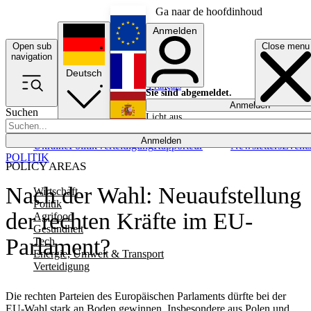
Ga naar de hoofdinhoud
Anmelden
Open sub
Close menu
English
navigation
Deutsch
Français
Sie sind abgemeldet.
Anmelden
Suchen
Licht aus
Español
Anmelden
Ukraine
Politik
Verteidigung
Rapporteur
Newsletters
Event
POLITIK
POLICY AREAS
Nach der Wahl: Neuaufstellung
Wirtschaft
Politik
der rechten Kräfte im EU-
Agrifood
Gesundheit
Parlament?
Tech
Energie, Umwelt & Transport
Verteidigung
Die rechten Parteien des Europäischen Parlaments dürfte bei der
EU-Wahl stark an Boden gewinnen. Insbesondere aus Polen und