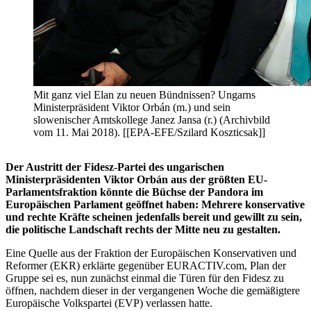
Mit ganz viel Elan zu neuen Bündnissen? Ungarns
Ministerpräsident Viktor Orbán (m.) und sein
slowenischer Amtskollege Janez Jansa (r.) (Archivbild
vom 11. Mai 2018). [[EPA-EFE/Szilard Koszticsak]]
Der Austritt der Fidesz-Partei des ungarischen
Ministerpräsidenten Viktor Orbán aus der größten EU-
Parlamentsfraktion könnte die Büchse der Pandora im
Europäischen Parlament geöffnet haben: Mehrere konservative
und rechte Kräfte scheinen jedenfalls bereit und gewillt zu sein,
die politische Landschaft rechts der Mitte neu zu gestalten.
Eine Quelle aus der Fraktion der Europäischen Konservativen und
Reformer (EKR) erklärte gegenüber EURACTIV.com, Plan der
Gruppe sei es, nun zunächst einmal die Türen für den Fidesz zu
öffnen, nachdem dieser in der vergangenen Woche die gemäßigtere
Europäische Volkspartei (EVP) verlassen hatte.