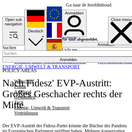
Ga naar de hoofdinhoud
Anmelden
Open sub
Close menu
English
navigation
Deutsch
Français
Sie sind abgemeldet.
Anmelden
Suchen
Licht aus
Español
Anmelden
Ukraine
Politik
Verteidigung
Rapporteur
Newsletters
Event
ENERGIE, UMWELT & TRANSPORT
POLICY AREAS
Nach Fidesz' EVP-Austritt:
Wirtschaft
Politik
Großes Geschacher rechts der
Agrifood
Gesundheit
Mitte
Tech
Energie, Umwelt & Transport
Verteidigung
Der EVP-Austritt der Fidesz-Partei könnte die Büchse der Pandora
im Europäischen Parlament geöffnet haben. Mehrere konservative