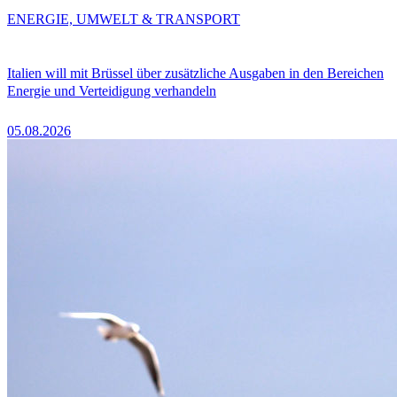
ENERGIE, UMWELT & TRANSPORT
Italien will mit Brüssel über zusätzliche Ausgaben in den Bereichen
Energie und Verteidigung verhandeln
05.08.2026