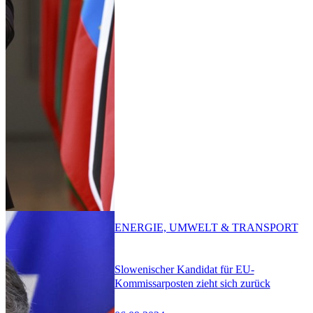
ENERGIE, UMWELT & TRANSPORT
Slowenischer Kandidat für EU-
Kommissarposten zieht sich zurück