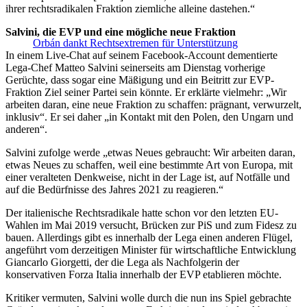
ihrer rechtsradikalen Fraktion ziemliche alleine dastehen.“
Salvini, die EVP und eine mögliche neue Fraktion
Orbán dankt Rechtsextremen für Unterstützung
In einem Live-Chat auf seinem Facebook-Account dementierte
Lega-Chef Matteo Salvini seinerseits am Dienstag vorherige
Gerüchte, dass sogar eine Mäßigung und ein Beitritt zur EVP-
Fraktion Ziel seiner Partei sein könnte. Er erklärte vielmehr: „Wir
arbeiten daran, eine neue Fraktion zu schaffen: prägnant, verwurzelt,
inklusiv“. Er sei daher „in Kontakt mit den Polen, den Ungarn und
anderen“.
Salvini zufolge werde „etwas Neues gebraucht: Wir arbeiten daran,
etwas Neues zu schaffen, weil eine bestimmte Art von Europa, mit
einer veralteten Denkweise, nicht in der Lage ist, auf Notfälle und
auf die Bedürfnisse des Jahres 2021 zu reagieren.“
Der italienische Rechtsradikale hatte schon vor den letzten EU-
Wahlen im Mai 2019 versucht, Brücken zur PiS und zum Fidesz zu
bauen. Allerdings gibt es innerhalb der Lega einen anderen Flügel,
angeführt vom derzeitigen Minister für wirtschaftliche Entwicklung
Giancarlo Giorgetti, der die Lega als Nachfolgerin der
konservativen Forza Italia innerhalb der EVP etablieren möchte.
Kritiker vermuten, Salvini wolle durch die nun ins Spiel gebrachte