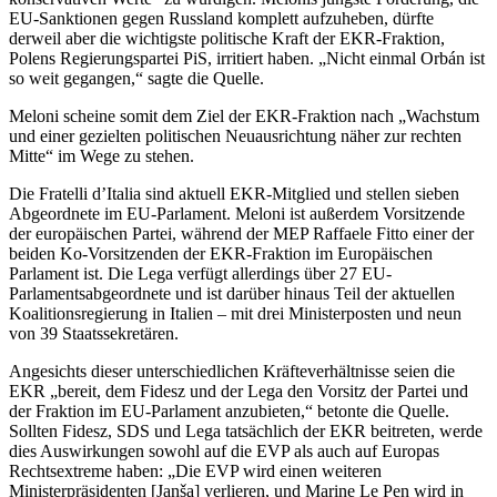
EU-Sanktionen gegen Russland komplett aufzuheben, dürfte
derweil aber die wichtigste politische Kraft der EKR-Fraktion,
Polens Regierungspartei PiS, irritiert haben. „Nicht einmal Orbán ist
so weit gegangen,“ sagte die Quelle.
Meloni scheine somit dem Ziel der EKR-Fraktion nach „Wachstum
und einer gezielten politischen Neuausrichtung näher zur rechten
Mitte“ im Wege zu stehen.
Die Fratelli d’Italia sind aktuell EKR-Mitglied und stellen sieben
Abgeordnete im EU-Parlament. Meloni ist außerdem Vorsitzende
der europäischen Partei, während der MEP Raffaele Fitto einer der
beiden Ko-Vorsitzenden der EKR-Fraktion im Europäischen
Parlament ist. Die Lega verfügt allerdings über 27 EU-
Parlamentsabgeordnete und ist darüber hinaus Teil der aktuellen
Koalitionsregierung in Italien – mit drei Ministerposten und neun
von 39 Staatssekretären.
Angesichts dieser unterschiedlichen Kräfteverhältnisse seien die
EKR „bereit, dem Fidesz und der Lega den Vorsitz der Partei und
der Fraktion im EU-Parlament anzubieten,“ betonte die Quelle.
Sollten Fidesz, SDS und Lega tatsächlich der EKR beitreten, werde
dies Auswirkungen sowohl auf die EVP als auch auf Europas
Rechtsextreme haben: „Die EVP wird einen weiteren
Ministerpräsidenten [Janša] verlieren, und Marine Le Pen wird in