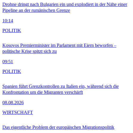
Drohne dringt nach Bulgarien ein und explodiert in der Nähe einer
Pipeline an der rumänischen Grenze
10:14
POLITIK
Kosovos Premierminister im Parlament mit Eiern beworfen –
politische Krise spitzt sich zu
09:51
POLITIK
Spanien führt Grenzkontrollen zu Italien ein, während sich die
Konfrontation um die Migranten verschärft
08.08.2026
WIRTSCHAFT
Das eigentliche Problem der europäischen Migrationspolitik