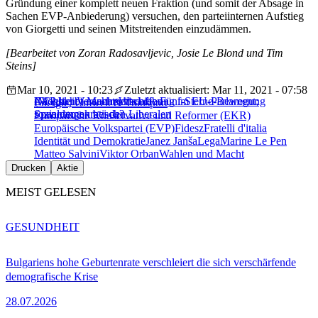
Gründung einer komplett neuen Fraktion (und somit der Absage in
Sachen EVP-Anbiederung) versuchen, den parteiinternen Aufstieg
von Giorgetti und seinen Mitstreitenden einzudämmen.
[Bearbeitet von Zoran Radosavljevic, Josie Le Blond und Tim
Steins]
Mar 10, 2021 - 10:23
Zuletzt aktualisiert: Mar 11, 2021 - 07:58
Nächster Versuch: Wird die Fünf-Sterne-Bewegung
(Mögliche) Machtverschiebung im EU-Parlament;
EVP bleibt nach rechts offen
Energie, Umwelt & Transport
sozialdemokratisch?
Spannungen bei den Liberalen
Europäische Konservative und Reformer (EKR)
Europäische Volkspartei (EVP)
Fidesz
Fratelli d'italia
Identität und Demokratie
Janez Janša
Lega
Marine Le Pen
Matteo Salvini
Viktor Orban
Wahlen und Macht
Drucken
Aktie
MEIST GELESEN
GESUNDHEIT
Bulgariens hohe Geburtenrate verschleiert die sich verschärfende
demografische Krise
28.07.2026