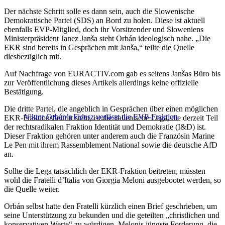
Der nächste Schritt solle es dann sein, auch die Slowenische
Demokratische Partei (SDS) an Bord zu holen. Diese ist aktuell
ebenfalls EVP-Mitglied, doch ihr Vorsitzender und Sloweniens
Ministerpräsident Janez Janša steht Orbán ideologisch nahe. „Die
EKR sind bereits in Gesprächen mit Janša,“ teilte die Quelle
diesbezüglich mit.
Auf Nachfrage von EURACTIV.com gab es seitens Janšas Büro bis
zur Veröffentlichung dieses Artikels allerdings keine offizielle
Bestätigung.
Die dritte Partei, die angeblich in Gesprächen über einen möglichen
Viktor Orbán’s Fidesz verlässt die EVP-Fraktion
EKR-Fraktionsbeitritt steht, ist die italienische Lega, die derzeit Teil
der rechtsradikalen Fraktion Identität und Demokratie (I&D) ist.
Dieser Fraktion gehören unter anderem auch die Französin Marine
Le Pen mit ihrem Rassemblement National sowie die deutsche AfD
an.
Sollte die Lega tatsächlich der EKR-Fraktion beitreten, müssten
wohl die Fratelli d’Italia von Giorgia Meloni ausgebootet werden, so
die Quelle weiter.
Orbán selbst hatte den Fratelli kürzlich einen Brief geschrieben, um
seine Unterstützung zu bekunden und die geteilten „christlichen und
konservativen Werte“ zu würdigen. Melonis jüngste Forderung, die