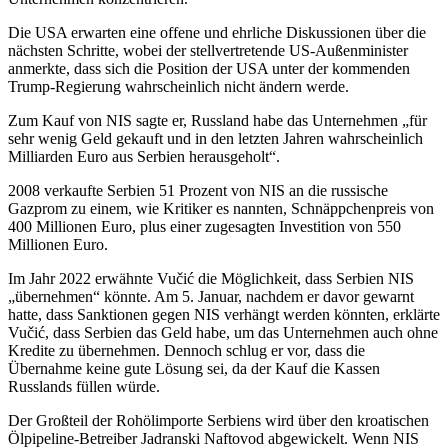
Die USA erwarten eine offene und ehrliche Diskussionen über die
nächsten Schritte, wobei der stellvertretende US-Außenminister
anmerkte, dass sich die Position der USA unter der kommenden
Trump-Regierung wahrscheinlich nicht ändern werde.
Zum Kauf von NIS sagte er, Russland habe das Unternehmen „für
sehr wenig Geld gekauft und in den letzten Jahren wahrscheinlich
Milliarden Euro aus Serbien herausgeholt“.
2008 verkaufte Serbien 51 Prozent von NIS an die russische
Gazprom zu einem, wie Kritiker es nannten, Schnäppchenpreis von
400 Millionen Euro, plus einer zugesagten Investition von 550
Millionen Euro.
Im Jahr 2022 erwähnte Vučić die Möglichkeit, dass Serbien NIS
„übernehmen“ könnte. Am 5. Januar, nachdem er davor gewarnt
hatte, dass Sanktionen gegen NIS verhängt werden könnten, erklärte
Vučić, dass Serbien das Geld habe, um das Unternehmen auch ohne
Kredite zu übernehmen. Dennoch schlug er vor, dass die
Übernahme keine gute Lösung sei, da der Kauf die Kassen
Russlands füllen würde.
Der Großteil der Rohölimporte Serbiens wird über den kroatischen
Ölpipeline-Betreiber Jadranski Naftovod abgewickelt. Wenn NIS