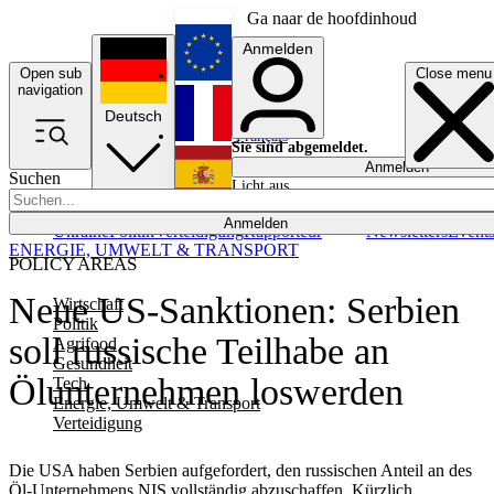
Ga naar de hoofdinhoud
Anmelden
Open sub
Close menu
English
navigation
Deutsch
Français
Sie sind abgemeldet.
Anmelden
Suchen
Licht aus
Español
Anmelden
Ukraine
Politik
Verteidigung
Rapporteur
Newsletters
Event
ENERGIE, UMWELT & TRANSPORT
POLICY AREAS
Neue US-Sanktionen: Serbien
Wirtschaft
Politik
soll russische Teilhabe an
Agrifood
Gesundheit
Ölunternehmen loswerden
Tech
Energie, Umwelt & Transport
Verteidigung
Die USA haben Serbien aufgefordert, den russischen Anteil an des
Öl-Unternehmens NIS vollständig abzuschaffen. Kürzlich