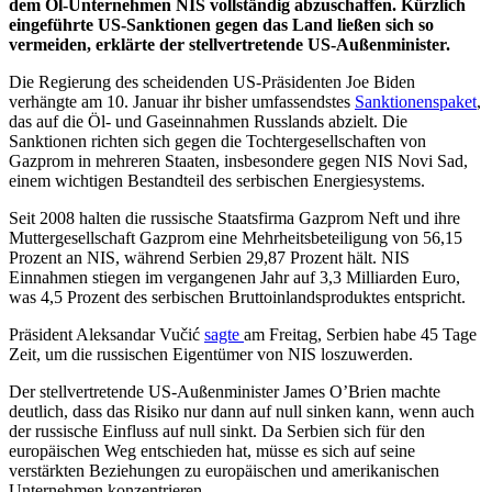
dem Öl-Unternehmen NIS vollständig abzuschaffen. Kürzlich
eingeführte US-Sanktionen gegen das Land ließen sich so
vermeiden, erklärte der stellvertretende US-Außenminister.
Die Regierung des scheidenden US-Präsidenten Joe Biden
verhängte am 10. Januar ihr bisher umfassendstes
Sanktionen
spaket
,
das auf die Öl- und Gaseinnahmen Russlands abzielt. Die
Sanktionen richten sich gegen die Tochtergesellschaften von
Gazprom in mehreren Staaten, insbesondere gegen NIS Novi Sad,
einem wichtigen Bestandteil des serbischen Energiesystems.
Seit 2008 halten die russische Staatsfirma Gazprom Neft und ihre
Muttergesellschaft Gazprom eine Mehrheitsbeteiligung von 56,15
Prozent an NIS, während Serbien 29,87 Prozent hält. NIS
Einnahmen stiegen im vergangenen Jahr auf 3,3 Milliarden Euro,
was 4,5 Prozent des serbischen Bruttoinlandsproduktes entspricht.
Präsident Aleksandar Vučić
sagte
am Freitag, Serbien habe 45 Tage
Zeit, um die russischen Eigentümer von NIS loszuwerden.
Der stellvertretende US-Außenminister James O’Brien machte
deutlich, dass das Risiko nur dann auf null sinken kann, wenn auch
der russische Einfluss auf null sinkt. Da Serbien sich für den
europäischen Weg entschieden hat, müsse es sich auf seine
verstärkten Beziehungen zu europäischen und amerikanischen
Unternehmen konzentrieren.