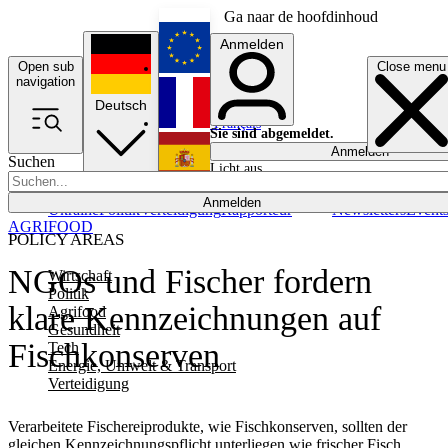
Ga naar de hoofdinhoud
Anmelden
Open sub
Close menu
English
navigation
Deutsch
Français
Sie sind abgemeldet.
Anmelden
Suchen
Licht aus
Español
Anmelden
Ukraine
Politik
Verteidigung
Rapporteur
Newsletters
Event
AGRIFOOD
POLICY AREAS
NGOs und Fischer fordern
Wirtschaft
Politik
klare Kennzeichnungen auf
Agrifood
Gesundheit
Fischkonserven
Tech
Energie, Umwelt & Transport
Verteidigung
Verarbeitete Fischereiprodukte, wie Fischkonserven, sollten der
gleichen Kennzeichnungspflicht unterliegen wie frischer Fisch,