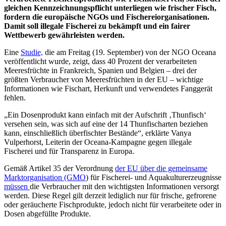
gleichen Kennzeichnungspflicht unterliegen wie frischer Fisch,
fordern die europäische NGOs und Fischereiorganisationen.
Damit soll illegale Fischerei zu bekämpft und ein fairer
Wettbewerb gewährleisten werden.
Eine
Studie,
die am Freitag (19. September) von der NGO Oceana
veröffentlicht wurde, zeigt, dass 40 Prozent der verarbeiteten
Meeresfrüchte in Frankreich, Spanien und Belgien – drei der
größten Verbraucher von Meeresfrüchten in der EU – wichtige
Informationen wie Fischart, Herkunft und verwendetes Fanggerät
fehlen.
„Ein Dosenprodukt kann einfach mit der Aufschrift ‚Thunfisch‘
versehen sein, was sich auf eine der 14 Thunfischarten beziehen
kann, einschließlich überfischter Bestände“, erklärte Vanya
Vulperhorst, Leiterin der Oceana-Kampagne gegen illegale
Fischerei und für Transparenz in Europa.
Gemäß Artikel 35 der Verordnung
der EU über die gemeinsame
Marktorganisation (GMO
) für Fischerei- und Aquakulturerzeugnisse
müssen
die Verbraucher mit den wichtigsten Informationen versorgt
werden. Diese Regel gilt derzeit lediglich nur für frische, gefrorene
oder geräucherte Fischprodukte, jedoch nicht für verarbeitete oder in
Dosen abgefüllte Produkte.