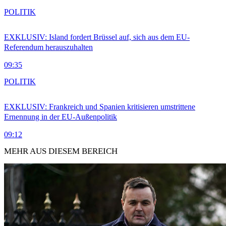
POLITIK
EXKLUSIV: Island fordert Brüssel auf, sich aus dem EU-
Referendum herauszuhalten
09:35
POLITIK
EXKLUSIV: Frankreich und Spanien kritisieren umstrittene
Ernennung in der EU-Außenpolitik
09:12
MEHR AUS DIESEM BEREICH