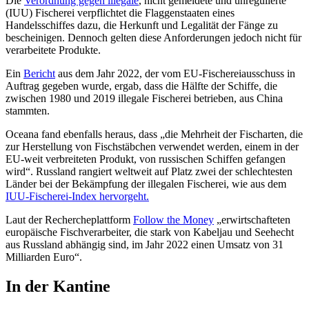
Die
Verordnung gegen illegale
, nicht gemeldete und unregulierte
(IUU) Fischerei verpflichtet die Flaggenstaaten eines
Handelsschiffes dazu, die Herkunft und Legalität der Fänge zu
bescheinigen. Dennoch gelten diese Anforderungen jedoch nicht für
verarbeitete Produkte.
Ein
Bericht
aus dem Jahr 2022, der vom EU-Fischereiausschuss in
Auftrag gegeben wurde, ergab, dass die Hälfte der Schiffe, die
zwischen 1980 und 2019 illegale Fischerei betrieben, aus China
stammten.
Oceana fand ebenfalls heraus, dass „die Mehrheit der Fischarten, die
zur Herstellung von Fischstäbchen verwendet werden, einem in der
EU-weit verbreiteten Produkt, von russischen Schiffen gefangen
wird“. Russland rangiert weltweit auf Platz zwei der schlechtesten
Länder bei der Bekämpfung der illegalen Fischerei, wie aus dem
IUU-Fischerei-Index hervorgeht.
Laut der Rechercheplattform
Follow the Money
„erwirtschafteten
europäische Fischverarbeiter, die stark von Kabeljau und Seehecht
aus Russland abhängig sind, im Jahr 2022 einen Umsatz von 31
Milliarden Euro“.
In der Kantine