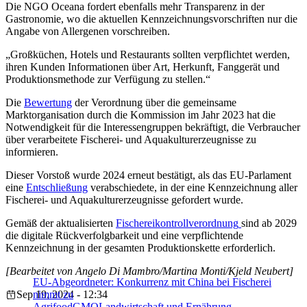
Die NGO Oceana fordert ebenfalls mehr Transparenz in der
Gastronomie, wo die aktuellen Kennzeichnungsvorschriften nur die
Angabe von Allergenen vorschreiben.
„Großküchen, Hotels und Restaurants sollten verpflichtet werden,
ihren Kunden Informationen über Art, Herkunft, Fanggerät und
Produktionsmethode zur Verfügung zu stellen.“
Die
Bewertung
der Verordnung über die gemeinsame
Marktorganisation durch die Kommission im Jahr 2023 hat die
Notwendigkeit für die Interessengruppen bekräftigt, die Verbraucher
über verarbeitete Fischerei- und Aquakulturerzeugnisse zu
informieren.
Dieser Vorstoß wurde 2024 erneut bestätigt, als das EU-Parlament
eine
Entschließung
verabschiedete, in der eine Kennzeichnung aller
Fischerei- und Aquakulturerzeugnisse gefordert wurde.
Gemäß der aktualisierten
Fischereikontrollverordnung
sind ab 2029
die digitale Rückverfolgbarkeit und eine verpflichtende
Kennzeichnung in der gesamten Produktionskette erforderlich.
[Bearbeitet von Angelo Di Mambro/Martina Monti/Kjeld Neubert]
EU-Abgeordneter: Konkurrenz mit China bei Fischerei
Sep 19, 2024 - 12:34
nimmt zu
Agrifood
GMO
Landwirtschaft und Ernährung