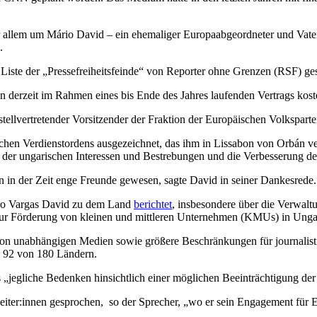
r allem um Mário David – ein ehemaliger Europaabgeordneter und Vate
.
 Liste der „Pressefreiheitsfeinde“ von Reporter ohne Grenzen (RSF) ges
n derzeit im Rahmen eines bis Ende des Jahres laufenden Vertrags kos
ellvertretender Vorsitzender der Fraktion der Europäischen Volksparte
chen Verdienstordens ausgezeichnet, das ihm in Lissabon von Orbán v
ng der ungarischen Interessen und Bestrebungen und die Verbesserung 
en in der Zeit enge Freunde gewesen, sagte David in seiner Dankesrede
ro Vargas David zu dem Land
berichtet
, insbesondere über die Verwalt
ur Förderung von kleinen und mittleren Unternehmen (KMUs) in Ungarn
on unabhängigen Medien sowie größere Beschränkungen für journalisti
z 92 von 180 Ländern.
jegliche Bedenken hinsichtlich einer möglichen Beeinträchtigung der 
ter:innen gesprochen, so der Sprecher, „wo er sein Engagement für 