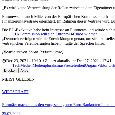
„Es wird keine Verwechslung der Rollen zwischen dem Eigentümer u
Euronews hat auch Mittel von der Europäischen Kommission erhalten, mi
Finanzierungsverträge erleichtert. Im Rahmen dieser Verträge wird Eu
Die EU-Exekutive habe kein Interesse an Euronews und würde sich au
EU-Kommission will sich Euronews-Chaos widmen
„Dennoch verfolgen wir die Entwicklungen genau, um sicherzustelle
vertraglichen Vereinbarungen haben“, fügte der Sprecher hinzu.
[Bearbeitet von Zoran Radosavljevic]
Dec 23, 2021 - 10:10
Zuletzt aktualisiert: Dec 27, 2021 - 12:41
Tech
Medien
Medienpluralismus
Pressefreiheit
Ungarn
Viktor Or
Drucken
Aktie
MEIST GELESEN
WIRTSCHAFT
Europäer machen aus den vorgeschlagenen Euro-Banknoten Interne
25.07.2026