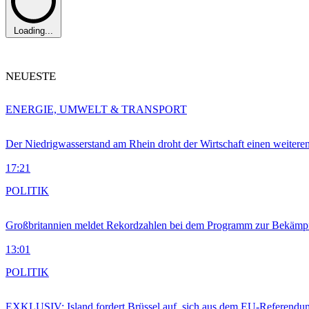
Loading...
NEUESTE
ENERGIE, UMWELT & TRANSPORT
Der Niedrigwasserstand am Rhein droht der Wirtschaft einen weitere
17:21
POLITIK
Großbritannien meldet Rekordzahlen bei dem Programm zur Bekämpf
13:01
POLITIK
EXKLUSIV: Island fordert Brüssel auf, sich aus dem EU-Referendu