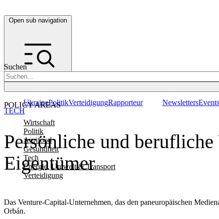
Open sub navigation
Suchen
Ukraine
Politik
Verteidigung
Rapporteur
Newsletters
Event
POLICY AREAS
TECH
Wirtschaft
Politik
Persönliche und beruflic
Agrifood
Gesundheit
Eigentümer
Tech
Energie, Umwelt & Transport
Verteidigung
Das Venture-Capital-Unternehmen, das den paneuropäischen Medienan
Orbán.