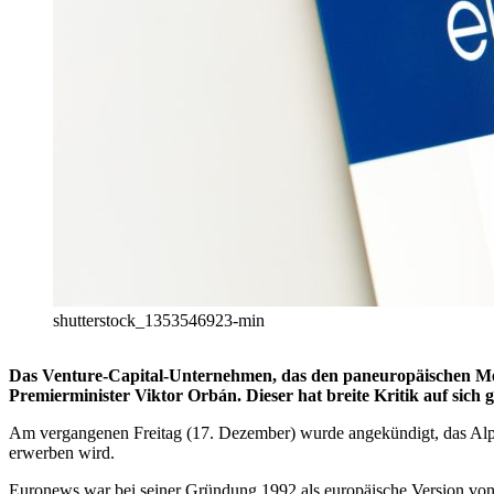
shutterstock_1353546923-min
Das Venture-Capital-Unternehmen, das den paneuropäischen Med
Premierminister Viktor Orbán. Dieser hat breite Kritik auf sic
Am vergangenen Freitag (17. Dezember) wurde angekündigt, das Alpac
erwerben wird.
Euronews war bei seiner Gründung 1992 als europäische Version von 