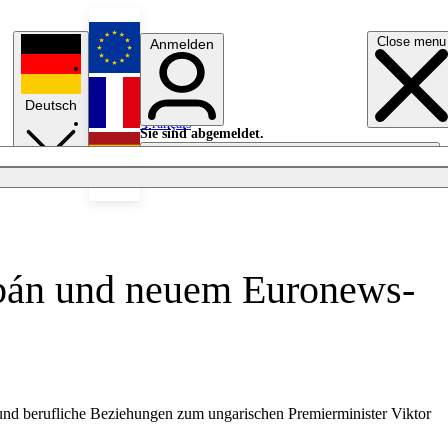
Close menu
Anmelden
English
Deutsch
Français
Sie sind abgemeldet.
Anmelden
Licht aus
Español
rbán und neuem Euronews-
und berufliche Beziehungen zum ungarischen Premierminister Viktor