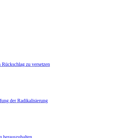
n Rückschlag zu versetzen
ung der Radikalisierung
m herauszuhalten