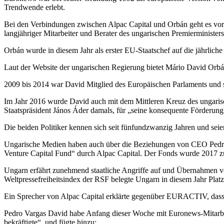
Trendwende erlebt.
Bei den Verbindungen zwischen Alpac Capital und Orbán geht es vo
langjähriger Mitarbeiter und Berater des ungarischen Premierministers
Orbán wurde in diesem Jahr als erster EU-Staatschef auf die jährliche
Laut der Website der ungarischen Regierung bietet Mário David Orbá
2009 bis 2014 war David Mitglied des Europäischen Parlaments und st
Im Jahr 2016 wurde David auch mit dem Mittleren Kreuz des ungaris
Staatspräsident János Áder damals, für „seine konsequente Förderu
Die beiden Politiker kennen sich seit fünfundzwanzig Jahren und sei
Ungarische Medien haben auch über die Beziehungen von CEO Ped
Venture Capital Fund“ durch Alpac Capital. Der Fonds wurde 2017 z
Ungarn erfährt zunehmend staatliche Angriffe auf und Übernahmen v
Weltpressefreiheitsindex der RSF belegte Ungarn in diesem Jahr Plat
Ein Sprecher von Alpac Capital erklärte gegenüber EURACTIV, dass „
Pedro Vargas David habe Anfang dieser Woche mit Euronews-Mitarbei
bekräftigte“, und fügte hinzu: