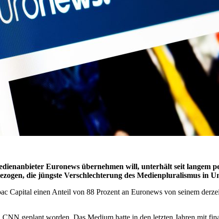
ienanbieter Euronews übernehmen will, unterhält seit langem pe
h gezogen, die jüngste Verschlechterung des Medienpluralismus in
 Capital einen Anteil von 88 Prozent an Euronews von seinem derzeit
CNN geplant worden. Das Medium hatte in den letzten Jahren mit fina