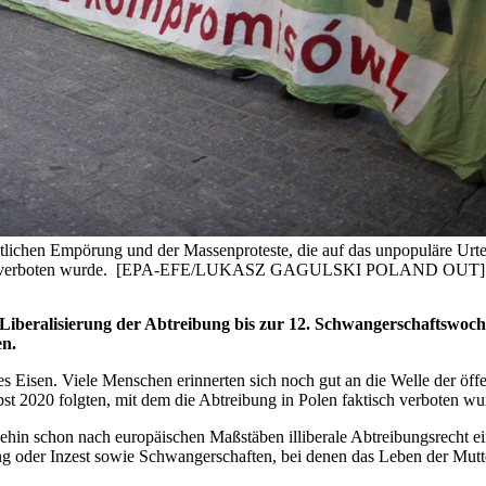
ntlichen Empörung und der Massenproteste, die auf das unpopuläre Urtei
faktisch verboten wurde. [EPA-EFE/LUKASZ GAGULSKI POLAND OUT]
Liberalisierung der Abtreibung bis zur 12. Schwangerschaftswoche 
en.
Eisen. Viele Menschen erinnerten sich noch gut an die Welle der öff
bst 2020 folgten, mit dem die Abtreibung in Polen faktisch verboten w
hin schon nach europäischen Maßstäben illiberale Abtreibungsrecht e
g oder Inzest sowie Schwangerschaften, bei denen das Leben der Mutter