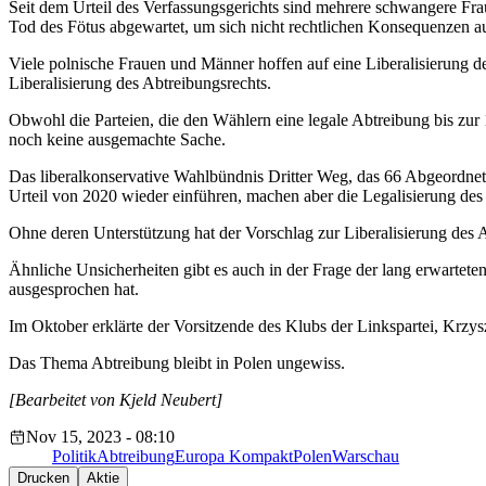
Seit dem Urteil des Verfassungsgerichts sind mehrere schwangere Fra
Tod des Fötus abgewartet, um sich nicht rechtlichen Konsequenzen a
Viele polnische Frauen und Männer hoffen auf eine Liberalisierung d
Liberalisierung des Abtreibungsrechts.
Obwohl die Parteien, die den Wählern eine legale Abtreibung bis zur
noch keine ausgemachte Sache.
Das liberalkonservative Wahlbündnis Dritter Weg, das 66 Abgeordnete 
Urteil von 2020 wieder einführen, machen aber die Legalisierung de
Ohne deren Unterstützung hat der Vorschlag zur Liberalisierung de
Ähnliche Unsicherheiten gibt es auch in der Frage der lang erwarte
ausgesprochen hat.
Im Oktober erklärte der Vorsitzende des Klubs der Linkspartei, Krzy
Das Thema Abtreibung bleibt in Polen ungewiss.
[Bearbeitet von Kjeld Neubert]
Nov 15, 2023 - 08:10
Politik
Abtreibung
Europa Kompakt
Polen
Warschau
Drucken
Aktie