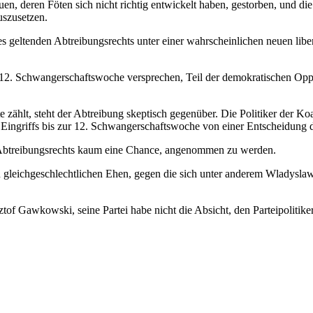
uen, deren Föten sich nicht richtig entwickelt haben, gestorben, und
uszusetzen.
es geltenden Abtreibungsrechts unter einer wahrscheinlichen neuen lib
 12. Schwangerschaftswoche versprechen, Teil der demokratischen Oppos
zählt, steht der Abtreibung skeptisch gegenüber. Die Politiker der Ko
s Eingriffs bis zur 12. Schwangerschaftswoche von einer Entscheidung
s Abtreibungsrechts kaum eine Chance, angenommen zu werden.
ten gleichgeschlechtlichen Ehen, gegen die sich unter anderem Wladysl
sztof Gawkowski, seine Partei habe nicht die Absicht, den Parteipolit