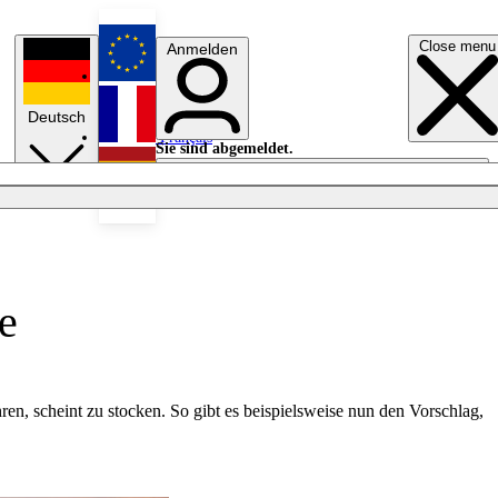
Close menu
Anmelden
English
Deutsch
Français
Sie sind abgemeldet.
Anmelden
Licht aus
Español
e
en, scheint zu stocken. So gibt es beispielsweise nun den Vorschlag,