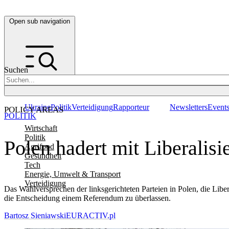
Open sub navigation
Suchen
Ukraine
Politik
Verteidigung
Rapporteur
Newsletters
Event
POLICY AREAS
POLITIK
Wirtschaft
Politik
Polen hadert mit Liberalis
Agrifood
Gesundheit
Tech
Energie, Umwelt & Transport
Verteidigung
Das Wahlversprechen der linksgerichteten Parteien in Polen, die Libe
die Entscheidung einem Referendum zu überlassen.
Bartosz Sieniawski
EURACTIV.pl