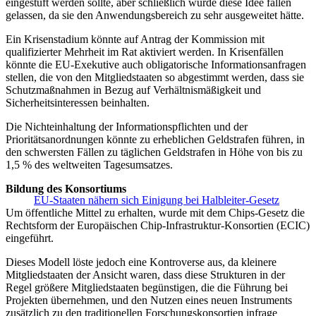
eingestuft werden sollte, aber schließlich wurde diese Idee fallen
gelassen, da sie den Anwendungsbereich zu sehr ausgeweitet hätte.
Ein Krisenstadium könnte auf Antrag der Kommission mit
qualifizierter Mehrheit im Rat aktiviert werden. In Krisenfällen
könnte die EU-Exekutive auch obligatorische Informationsanfragen
stellen, die von den Mitgliedstaaten so abgestimmt werden, dass sie
Schutzmaßnahmen in Bezug auf Verhältnismäßigkeit und
Sicherheitsinteressen beinhalten.
Die Nichteinhaltung der Informationspflichten und der
Prioritätsanordnungen könnte zu erheblichen Geldstrafen führen, in
den schwersten Fällen zu täglichen Geldstrafen in Höhe von bis zu
1,5 % des weltweiten Tagesumsatzes.
Bildung des Konsortiums
EU-Staaten nähern sich Einigung bei Halbleiter-Gesetz
Um öffentliche Mittel zu erhalten, wurde mit dem Chips-Gesetz die
Rechtsform der Europäischen Chip-Infrastruktur-Konsortien (ECIC)
eingeführt.
Dieses Modell löste jedoch eine Kontroverse aus, da kleinere
Mitgliedstaaten der Ansicht waren, dass diese Strukturen in der
Regel größere Mitgliedstaaten begünstigen, die die Führung bei
Projekten übernehmen, und den Nutzen eines neuen Instruments
zusätzlich zu den traditionellen Forschungskonsortien infrage