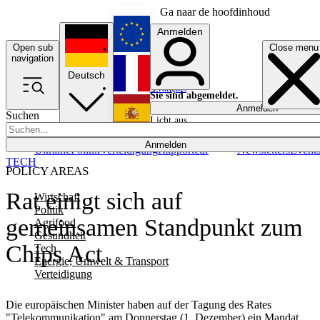
Ga naar de hoofdinhoud
Anmelden
Open sub
Close menu
English
navigation
Deutsch
Français
Sie sind abgemeldet.
Anmelden
Suchen
Licht aus
Español
Anmelden
Ukraine
Politik
Verteidigung
Rapporteur
Newsletters
Event
TECH
POLICY AREAS
Rat einigt sich auf
Wirtschaft
Politik
gemeinsamen Standpunkt zum
Agrifood
Gesundheit
Chips Act
Tech
Energie, Umwelt & Transport
Verteidigung
Die europäischen Minister haben auf der Tagung des Rates
"Telekommunikation" am Donnerstag (1. Dezember) ein Mandat