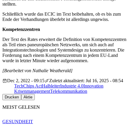
stellten.
Schließlich wurde das ECIC im Text beibehalten, ob es bis zum
Ende der Verhandlungen überlebt ist allerdings ungewiss.
Kompetenzzentren
Der Text des Rates erweitert die Definition von Kompetenzzentren
als Teil eines paneuropäischen Netzwerks, um sich auch auf
Integrationstechnologien und Systemdesign zu konzentrieren. Die
Forderung nach einem Kompetenzzentrum in jedem EU-Land
wurde in letzter Minute wieder aufgenommen.
[Bearbeitet von Nathalie Weatherald]
Dec 2, 2022 - 09:15
Zuletzt aktualisiert: Jul 16, 2025 - 08:54
Tech
Chips Act
Halbleiter
Industrie 4.0
Innovation
Krisenmanagement
Telekommunikation
Drucken
Aktie
MEIST GELESEN
GESUNDHEIT