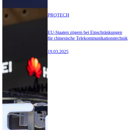
PRO
TECH
EU-Staaten zögern bei Einschränkungen
für chinesische Telekommunikationstechnik
19.03.2025