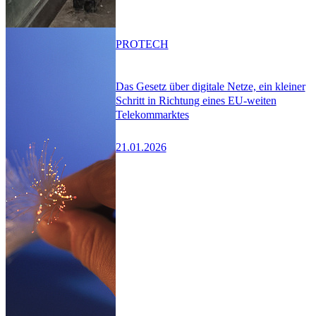
PRO
TECH
Das Gesetz über digitale Netze, ein kleiner
Schritt in Richtung eines EU-weiten
Telekommarktes
21.01.2026