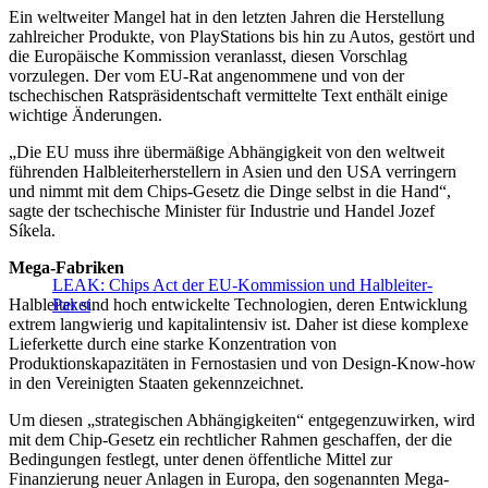
Ein weltweiter Mangel hat in den letzten Jahren die Herstellung
zahlreicher Produkte, von PlayStations bis hin zu Autos, gestört und
die Europäische Kommission veranlasst, diesen Vorschlag
vorzulegen. Der vom EU-Rat angenommene und von der
tschechischen Ratspräsidentschaft vermittelte Text enthält einige
wichtige Änderungen.
„Die EU muss ihre übermäßige Abhängigkeit von den weltweit
führenden Halbleiterherstellern in Asien und den USA verringern
und nimmt mit dem Chips-Gesetz die Dinge selbst in die Hand“,
sagte der tschechische Minister für Industrie und Handel Jozef
Síkela.
Mega-Fabriken
LEAK: Chips Act der EU-Kommission und Halbleiter-
Halbleiter sind hoch entwickelte Technologien, deren Entwicklung
Paket
extrem langwierig und kapitalintensiv ist. Daher ist diese komplexe
Lieferkette durch eine starke Konzentration von
Produktionskapazitäten in Fernostasien und von Design-Know-how
in den Vereinigten Staaten gekennzeichnet.
Um diesen „strategischen Abhängigkeiten“ entgegenzuwirken, wird
mit dem Chip-Gesetz ein rechtlicher Rahmen geschaffen, der die
Bedingungen festlegt, unter denen öffentliche Mittel zur
Finanzierung neuer Anlagen in Europa, den sogenannten Mega-