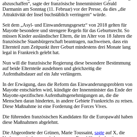
abzuschaffen“, sagte der französische Innenminister Gérald
Darmanin am Sonntag (11. Februar) vor der Presse, da dies „die
Attraktivität der Insel buchstäblich verringern“ würde.
Seit dem „Asyl- und Einwanderungsgesetz“ von 2018 gelten für
Mayotte besondere und strengere Regeln für das Geburtsrecht. So
müssen Kinder ausländischer Eltern, die im Alter von 18 Jahren die
französische Staatsbürgerschaft beantragen, nachweisen, dass ein
Elternteil zum Zeitpunkt ihrer Geburt mindestens drei Monate lang
legal in Frankreich gelebt hat.
Nun will die französische Regierung diese besondere Bestimmung
auf beide Elternteile ausdehnen und gleichzeitig die
Aufenthaltsdauer auf ein Jahr verlängern.
In der Erwägung, dass die Reform das Einwanderungsproblem von
Mayotte entschärfen wird, kündigte der Innenminister das Ende der
Mayotte-spezifischen Aufenthaltsgenehmigungen an, die die
Menschen daran hinderten, in andere Gebiete Frankreichs zu reisen.
Diese Maßnahme ist eine Forderung der Forces Vives.
Die führenden französischen Kandidaten für die Europawahl haben
diese Maßnahmen abgelehnt.
Die Abgeordnete der Grünen, Marie Toussaint,
sagte
auf X, die