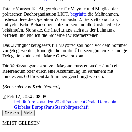
Estelle Youssouffa, Abgeordnete für Mayotte und Mitglied der
politischen Dachorganisation LIOT,
begrüßte
die Maßnahmen,
insbesondere die Operation Wuambushu 2. Sie zielt darauf ab,
unhygienische Behausungen abzureißen und die Unsicherheit zu
bekämpfen. Sie sagte, die Insel „muss sich aus der Lähmung
befreien und endlich die Sicherheit wiederherstellen.“
Das „Dringlichkeitsgesetz für Mayotte“ soll noch vor dem Sommer
vorgelegt werden, kündigte die für die Überseeregionen zuständige
Delegationsministerin Marie Guévenoux an.
Die Verfassungsrevision von Mayotte muss entweder durch ein
Referendum oder durch eine Abstimmung im Parlament mit
mindestens 60 Prozent Ja-Stimmen genehmigt werden.
[Bearbeitet von Kjeld Neubert]
Feb 12, 2024 - 08:08
Politik
Europawahlen 2024
Frankreich
Gérald Darmanin
Globales Europa
Paris
Staatsbürgerschaft
Drucken
Aktie
MEIST GELESEN