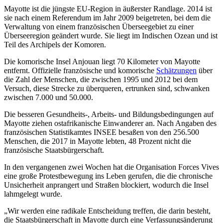
Mayotte ist die jüngste EU-Region in äußerster Randlage. 2014 ist
sie nach einem Referendum im Jahr 2009 beigetreten, bei dem die
Verwaltung von einem französischen Überseegebiet zu einer
Überseeregion geändert wurde. Sie liegt im Indischen Ozean und ist
Teil des Archipels der Komoren.
Die komorische Insel Anjouan liegt 70 Kilometer von Mayotte
entfernt. Offizielle französische und komorische
Schätzungen
über
die Zahl der Menschen, die zwischen 1995 und 2012 bei dem
Versuch, diese Strecke zu überqueren, ertrunken sind, schwanken
zwischen 7.000 und 50.000.
Die besseren Gesundheits-, Arbeits- und Bildungsbedingungen auf
Mayotte ziehen ostafrikanische Einwanderer an. Nach Angaben des
französischen Statistikamtes INSEE besaßen von den 256.500
Menschen, die 2017 in Mayotte lebten, 48 Prozent nicht die
französische Staatsbürgerschaft.
In den vergangenen zwei Wochen hat die Organisation Forces Vives
eine große Protestbewegung ins Leben gerufen, die die chronische
Unsicherheit anprangert und Straßen blockiert, wodurch die Insel
lahmgelegt wurde.
„Wir werden eine radikale Entscheidung treffen, die darin besteht,
die Staatsbürgerschaft in Mayotte durch eine Verfassungsänderung