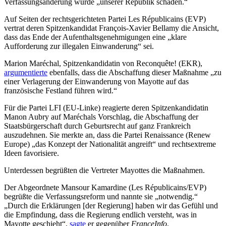
Verfassungsänderung würde „unserer Republik schaden.“
Auf Seiten der rechtsgerichteten Partei Les Républicains (EVP)
vertrat deren Spitzenkandidat François-Xavier Bellamy die Ansicht,
dass das Ende der Aufenthaltsgenehmigungen eine „klare
Aufforderung zur illegalen Einwanderung“ sei.
Marion Maréchal, Spitzenkandidatin von Reconquête! (EKR),
argumentierte
ebenfalls, dass die Abschaffung dieser Maßnahme „zu
einer Verlagerung der Einwanderung von Mayotte auf das
französische Festland führen wird.“
Für die Partei LFI (EU-Linke) reagierte deren Spitzenkandidatin
Manon Aubry auf Maréchals Vorschlag, die Abschaffung der
Staatsbürgerschaft durch Geburtsrecht auf ganz Frankreich
auszudehnen. Sie merkte an, dass die Partei Renaissance (Renew
Europe) „das Konzept der Nationalität angreift“ und rechtsextreme
Ideen favorisiere.
Unterdessen begrüßten die Vertreter Mayottes die Maßnahmen.
Der Abgeordnete Mansour Kamardine (Les Républicains/EVP)
begrüßte die Verfassungsreform und nannte sie „notwendig.“
„Durch die Erklärungen [der Regierung] haben wir das Gefühl und
die Empfindung, dass die Regierung endlich versteht, was in
Mayotte geschieht“,
sagte
er gegenüber
FranceInfo
.