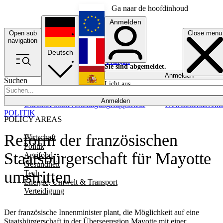
Ga naar de hoofdinhoud
Anmelden
Open sub
Close menu
English
navigation
Deutsch
Français
Sie sind abgemeldet.
Anmelden
Suchen
Licht aus
Español
Anmelden
Ukraine
Politik
Verteidigung
Rapporteur
Newsletters
Event
POLITIK
POLICY AREAS
Reform der französischen
Wirtschaft
Politik
Staatsbürgerschaft für Mayotte
Agrifood
Gesundheit
umstritten
Tech
Energie, Umwelt & Transport
Verteidigung
Der französische Innenminister plant, die Möglichkeit auf eine
Staatsbürgerschaft in der Überseeregion Mayotte mit einer