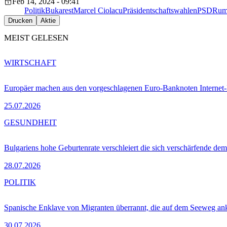
Feb 14, 2024 - 09:41
Politik
Bukarest
Marcel Ciolacu
Präsidentschaftswahlen
PSD
Rum
Drucken
Aktie
MEIST GELESEN
WIRTSCHAFT
Europäer machen aus den vorgeschlagenen Euro-Banknoten Interne
25.07.2026
GESUNDHEIT
Bulgariens hohe Geburtenrate verschleiert die sich verschärfende dem
28.07.2026
POLITIK
Spanische Enklave von Migranten überrannt, die auf dem Seeweg 
30.07.2026