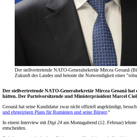
Der stellvertretende NATO-Generalsekretär Mircea Geoană (Bild
Zukunft des Landes und betonte die Notwendigkeit eines "r
Der stellvertretende NATO-Generalsekretär Mircea Geoană hat e
hätten. Der Parteivorsitzende und Ministerpräsident Marcel Ciola
Geoană hat seine Kandidatur zwar nicht offiziell angekündigt, besuc
und ehrgeizigen Plans für Rumänien und seine Bürger
.“
In einem Interview mit
Digi 24
am Montagabend (12. Februar) lehnte G
entscheiden.