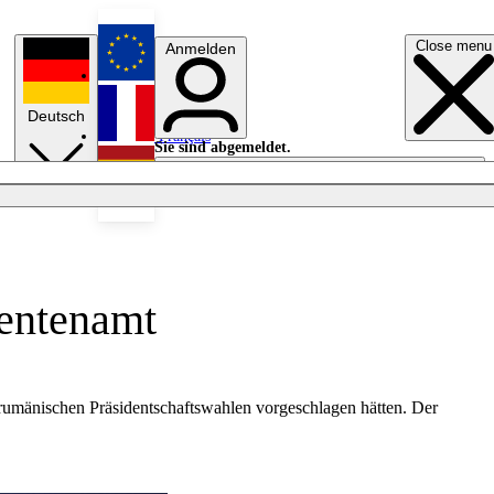
Close menu
Anmelden
English
Deutsch
Français
Sie sind abgemeldet.
Anmelden
Licht aus
Español
entenamt
 rumänischen Präsidentschaftswahlen vorgeschlagen hätten. Der