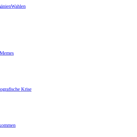
änien
Wahlen
t-Memes
ografische Krise
ankommen