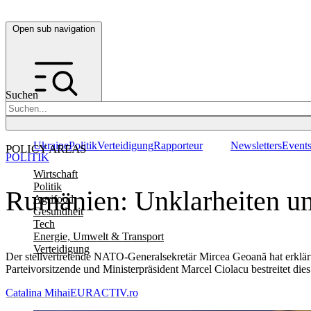
Open sub navigation
Suchen
Ukraine
Politik
Verteidigung
Rapporteur
Newsletters
Event
POLICY AREAS
POLITIK
Wirtschaft
Politik
Rumänien: Unklarheiten u
Agrifood
Gesundheit
Tech
Energie, Umwelt & Transport
Verteidigung
Der stellvertretende NATO-Generalsekretär Mircea Geoană hat erklärt
Parteivorsitzende und Ministerpräsident Marcel Ciolacu bestreitet dies
Catalina Mihai
EURACTIV.ro