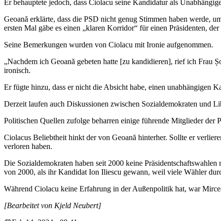
Er behauptete jedoch, dass Ciolacu seine Kandidatur als Unabhängig
Geoană erklärte, dass die PSD nicht genug Stimmen haben werde, um 
ersten Mal gäbe es einen „klaren Korridor“ für einen Präsidenten, der 
Seine Bemerkungen wurden von Ciolacu mit Ironie aufgenommen.
„Nachdem ich Geoană gebeten hatte [zu kandidieren], rief ich Frau Șo
ironisch.
Er fügte hinzu, dass er nicht die Absicht habe, einen unabhängigen 
Derzeit laufen auch Diskussionen zwischen Sozialdemokraten und Libe
Politischen Quellen zufolge beharren einige führende Mitglieder der
Ciolacus Beliebtheit hinkt der von Geoană hinterher. Sollte er verlier
verloren haben.
Die Sozialdemokraten haben seit 2000 keine Präsidentschaftswahlen 
von 2000, als ihr Kandidat Ion Iliescu gewann, weil viele Wähler d
Während Ciolacu keine Erfahrung in der Außenpolitik hat, war Mirc
[Bearbeitet von Kjeld Neubert]