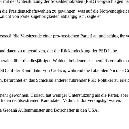
er mit der Unterstützung der Sozialdemokraten (PSD) vorgeschlagen ha
die Präsidentschaftswahlen zu gewinnen, was auf die Notwendigkeit e
„nicht von Parteizugehörigkeiten abhängig ist“, sagte er.
șoacă [die Vorsitzende einer pro-russischen Partei] an und schlug ihr 
Kandidaten zu unterstützen, der die Rückendeckung der PSD habe.
ralen über die diesjährigen Wahlen, bei denen es ebenfalls vor allem u
 PSD auf der Kandidatur von Ciolacu, während die Liberalen Nicolae Ci
en, befürchtet er, das Schicksal anderer führender PSD-Politiker zu erle
mehr gewonnen. Ciolacu hat weniger Unterstützung als die Partei, abe
urch den rechtsextremen Kandidaten Vadim Tudor verängstigt waren.
ea Geoană Außenminister und Botschafter in den USA.