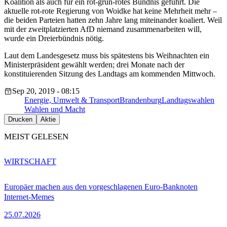
Koalition als auch für ein rot-grün-rotes Bündnis geführt. Die
aktuelle rot-rote Regierung von Woidke hat keine Mehrheit mehr –
die beiden Parteien hatten zehn Jahre lang miteinander koaliert. Weil
mit der zweitplatzierten AfD niemand zusammenarbeiten will,
wurde ein Dreierbündnis nötig.
Laut dem Landesgesetz muss bis spätestens bis Weihnachten ein
Ministerpräsident gewählt werden; drei Monate nach der
konstituierenden Sitzung des Landtags am kommenden Mittwoch.
Sep 20, 2019 - 08:15
Energie, Umwelt & Transport
Brandenburg
Landtagswahlen
Wahlen und Macht
Drucken
Aktie
MEIST GELESEN
WIRTSCHAFT
Europäer machen aus den vorgeschlagenen Euro-Banknoten
Internet-Memes
25.07.2026