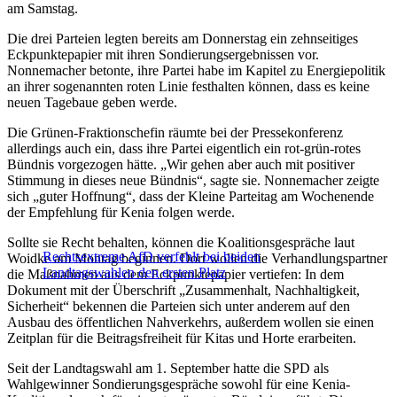
am Samstag.
Die drei Parteien legten bereits am Donnerstag ein zehnseitiges
Eckpunktepapier mit ihren Sondierungsergebnissen vor.
Nonnemacher betonte, ihre Partei habe im Kapitel zu Energiepolitik
an ihrer sogenannten roten Linie festhalten können, dass es keine
neuen Tagebaue geben werde.
Die Grünen-Fraktionschefin räumte bei der Pressekonferenz
allerdings auch ein, dass ihre Partei eigentlich ein rot-grün-rotes
Bündnis vorgezogen hätte. „Wir gehen aber auch mit positiver
Stimmung in dieses neue Bündnis“, sagte sie. Nonnemacher zeigte
sich „guter Hoffnung“, dass der Kleine Parteitag am Wochenende
der Empfehlung für Kenia folgen werde.
Sollte sie Recht behalten, können die Koalitionsgespräche laut
Rechtsextreme AfD verfehlt bei beiden
Woidke am Montag beginnen. Dort wollen die Verhandlungspartner
Landtagswahlen den ersten Platz
die Maßnahmen aus dem Eckpunktepapier vertiefen: In dem
Dokument mit der Überschrift „Zusammenhalt, Nachhaltigkeit,
Sicherheit“ bekennen die Parteien sich unter anderem auf den
Ausbau des öffentlichen Nahverkehrs, außerdem wollen sie einen
Zeitplan für die Beitragsfreiheit für Kitas und Horte erarbeiten.
Seit der Landtagswahl am 1. September hatte die SPD als
Wahlgewinner Sondierungsgespräche sowohl für eine Kenia-