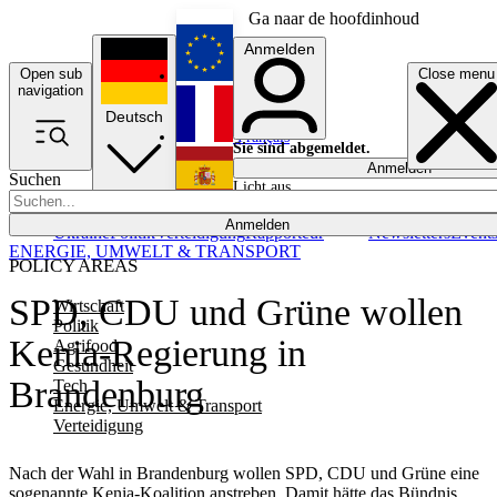
Ga naar de hoofdinhoud
Anmelden
Open sub
Close menu
English
navigation
Deutsch
Français
Sie sind abgemeldet.
Anmelden
Suchen
Licht aus
Español
Anmelden
Ukraine
Politik
Verteidigung
Rapporteur
Newsletters
Event
ENERGIE, UMWELT & TRANSPORT
POLICY AREAS
SPD, CDU und Grüne wollen
Wirtschaft
Politik
Kenia-Regierung in
Agrifood
Gesundheit
Brandenburg
Tech
Energie, Umwelt & Transport
Verteidigung
Nach der Wahl in Brandenburg wollen SPD, CDU und Grüne eine
sogenannte Kenia-Koalition anstreben. Damit hätte das Bündnis