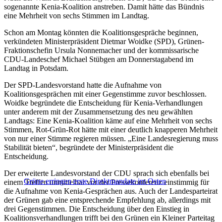
sogenannte Kenia-Koalition anstreben. Damit hätte das Bündnis
eine Mehrheit von sechs Stimmen im Landtag.
Schon am Montag könnten die Koalitionsgespräche beginnen,
verkündeten Ministerpräsident Dietmar Woidke (SPD), Grünen-
Fraktionschefin Ursula Nonnemacher und der kommissarische
CDU-Landeschef Michael Stübgen am Donnerstagabend im
Landtag in Potsdam.
Der SPD-Landesvorstand hatte die Aufnahme von
Koalitionsgesprächen mit einer Gegenstimme zuvor beschlossen.
Woidke begründete die Entscheidung für Kenia-Verhandlungen
unter anderem mit der Zusammensetzung des neu gewählten
Landtags: Eine Kenia-Koalition käme auf eine Mehrheit von sechs
Stimmen, Rot-Grün-Rot hätte mit einer deutlich knapperen Mehrheit
von nur einer Stimme regieren müssen. „Eine Landesregierung muss
Stabilität bieten“, begründete der Ministerpräsident die
Entscheidung.
Der erweiterte Landesvorstand der CDU sprach sich ebenfalls bei
Grüne erringen erste Direktmandate im Osten
einem Treffen unmittelbar vor der Pressekonferenz einstimmig für
die Aufnahme von Kenia-Gesprächen aus. Auch der Landesparteirat
der Grünen gab eine entsprechende Empfehlung ab, allerdings mit
drei Gegenstimmen. Die Entscheidung über den Einstieg in
Koalitionsverhandlungen trifft bei den Grünen ein Kleiner Parteitag