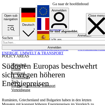
Ga naar de hoofdinhoud
Anmelden
Open sub
Close menu
English
navigation
Deutsch
Français
Sie sind abgemeldet.
Anmelden
Suchen
Licht aus
Español
Anmelden
Ukraine
Politik
Verteidigung
Rapporteur
Newsletters
Event
ENERGIE, UMWELT & TRANSPORT
POLICY AREAS
Südosten Europas beschwehrt
Wirtschaft
Politik
sich wegen höheren
Agrifood
Gesundheit
Energiepreisen
Tech
Energie, Umwelt & Transport
Verteidigung
Rumänien, Griechenland und Bulgarien haben in den letzten
Monaten mit konstant höheren Energiepreisen im Vergleich zu