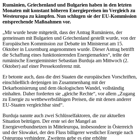
Rumänien, Griechenland und Bulgarien haben in den letzten
Monaten mit konstant höheren Energiepreisen im Vergleich zu
Westeuropa zu kämpfen. Nun schlugen sie der EU-Kommission
entsprechende
Maßnahmen vor.
„Mir wurde heute mitgeteilt, dass der Antrag Rumäniens, der
gemeinsam mit Bulgarien und Griechenland gestellt wurde, von der
Europäischen Kommission zur Debatte im Ministerrat am 15.
Oktober in Luxemburg angenommen wurde. Dieser Antrag betrifft
die Schaffung eines funktionierenden Energiemarktes“, teilte der
rumänische Energieminister Sebastian Burduja am Mittwoch (2.
Oktober) auf einer Pressekonferenz mit.
Er betonte auch, dass die drei Staaten die europäischen Vorschriften,
einschließlich derjenigen im Zusammenhang mit der
Dekarbonisierung und dem ökologischen Wandel, vollständig
einhalten. Daher forderten sie „gleiche Rechte“, vor allem „Zugang
zu Energie zu wettbewerbsfähigen Preisen, die mit denen anderer
EU-Staaten vergleichbar sind“.
Burduja nannte auch zwei Schlüsselfaktoren, die zur aktuellen
Situation beitrügen. Der erste sei der Mangel an
Energieverbundnetzen in Mitteleuropa, insbesondere in Österreich
und der Slowakei, der den Fluss billigerer westlicher Energie nach
Osteuropa verhindere. Zweitens gebe es eine erhöhte