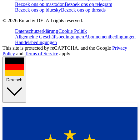
Bezoek ons op mastodon
Bezoek ons op telegram
Bezoek ons op bluesky
Bezoek ons op threads
©
2026
Euractiv DE. All rights reserved.
Datenschutzerklärung
Cookie Politik
Allgemeine Geschäftsbedingungen
Abonnementbedingungen
Handelsbedingungen
This site is protected by reCAPTCHA, and the Google
Privacy
Policy
and
Terms of Service
apply.
Deutsch