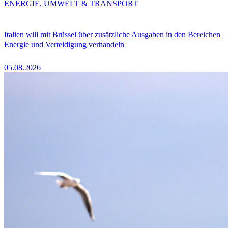
ENERGIE, UMWELT & TRANSPORT
Italien will mit Brüssel über zusätzliche Ausgaben in den Bereichen
Energie und Verteidigung verhandeln
05.08.2026