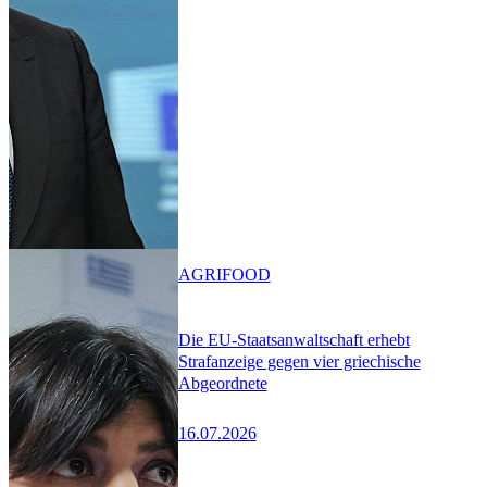
AGRIFOOD
Die EU-Staatsanwaltschaft erhebt
Strafanzeige gegen vier griechische
Abgeordnete
16.07.2026