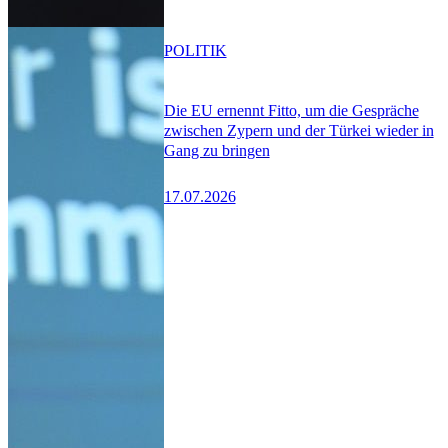
POLITIK
Die EU ernennt Fitto, um die Gespräche
zwischen Zypern und der Türkei wieder in
Gang zu bringen
17.07.2026