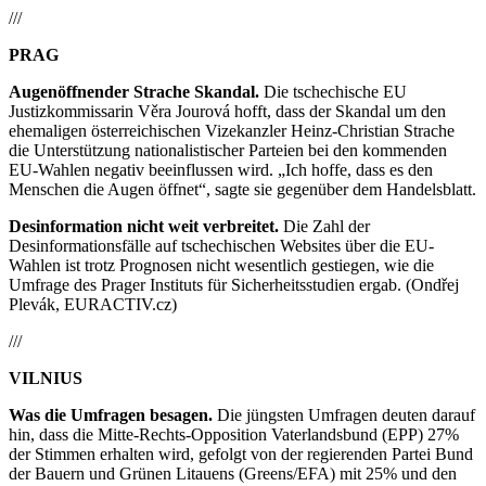
///
PRAG
Augenöffnender Strache Skandal.
Die tschechische EU
Justizkommissarin Věra Jourová hofft, dass der Skandal um den
ehemaligen österreichischen Vizekanzler Heinz-Christian Strache
die Unterstützung nationalistischer Parteien bei den kommenden
EU-Wahlen negativ beeinflussen wird. „Ich hoffe, dass es den
Menschen die Augen öffnet“, sagte sie gegenüber dem Handelsblatt.
Desinformation nicht weit verbreitet.
Die Zahl der
Desinformationsfälle auf tschechischen Websites über die EU-
Wahlen ist trotz Prognosen nicht wesentlich gestiegen, wie die
Umfrage des Prager Instituts für Sicherheitsstudien ergab. (Ondřej
Plevák, EURACTIV.cz)
///
VILNIUS
Was die Umfragen besagen.
Die jüngsten Umfragen deuten darauf
hin, dass die Mitte-Rechts-Opposition Vaterlandsbund (EPP) 27%
der Stimmen erhalten wird, gefolgt von der regierenden Partei Bund
der Bauern und Grünen Litauens (Greens/EFA) mit 25% und den