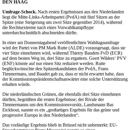
DEN HAAG
Umfrage-Schock.
Nach ersten Ergebnissen aus den Niederlanden
liegt die Mitte-Links-Arbeitspartei (PvdA) mit fünf Sitzen an der
Spitze (eine Steigerung um zwei Sitze gegenüber 2014), während
die Rechtsextreme nach eines Vorwahlkampfhype
unterdurchschnittlich abschneiden dürfte.
In einer am Donnerstagabend veröffentlichten Wahltagsumfrage
wird der Partei von PM Mark Rutte (ALDE) vorausgesagt, dass sie
vier Sitze einnehmen wird, während Thierry Baudets FvD (ECR)
auf dem besten Weg ist, drei Sitze zu ergattern. Geert Wilders‘ PVV
(ENF) könnte auf nur einen Sitz reduziert werden. Rutte
beglückwünschte den Spitzenkandidaten der PvdA, Frans
Timmermans, und Baudet gab zu, dass er nicht erwartet habe, dass
der Kommissionspräsidentschaftsanwärter eine solche Unterstützung
erhalten würde.
Die niederländischen Grünen, die ebenfalls drei Sitze einnehmen
dürften, begrüßten die ersten Ergebnisse; der Rivale der
Timmermanns um den Kommissionsvorsitz, Landsmann Bas
Eickhout, nannte es ein „großartiges Ergebnis für das grüne und
progressive Europa in den Niederlanden“.
Das vorläufige Ergebnis blieb in Brüssel nicht unbemerkt: EU-