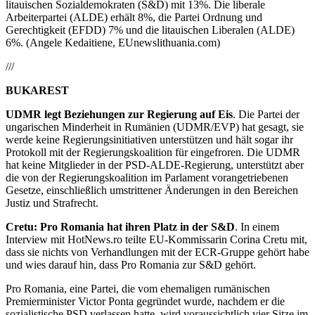
litauischen Sozialdemokraten (S&D) mit 13%. Die liberale
Arbeiterpartei (ALDE) erhält 8%, die Partei Ordnung und
Gerechtigkeit (EFDD) 7% und die litauischen Liberalen (ALDE)
6%. (Angele Kedaitiene, EUnewslithuania.com)
///
BUKAREST
UDMR legt Beziehungen zur Regierung auf Eis
. Die Partei der
ungarischen Minderheit in Rumänien (UDMR/EVP) hat gesagt, sie
werde keine Regierungsinitiativen unterstützen und hält sogar ihr
Protokoll mit der Regierungskoalition für eingefroren. Die UDMR
hat keine Mitglieder in der PSD-ALDE-Regierung, unterstützt aber
die von der Regierungskoalition im Parlament vorangetriebenen
Gesetze, einschließlich umstrittener Änderungen in den Bereichen
Justiz und Strafrecht.
Cretu: Pro Romania hat ihren Platz in der S&D
. In einem
Interview mit HotNews.ro teilte EU-Kommissarin Corina Cretu mit,
dass sie nichts von Verhandlungen mit der ECR-Gruppe gehört habe
und wies darauf hin, dass Pro Romania zur S&D gehört.
Pro Romania, eine Partei, die vom ehemaligen rumänischen
Premierminister Victor Ponta gegründet wurde, nachdem er die
sozialistische PSD verlassen hatte, wird voraussichtlich vier Sitze im