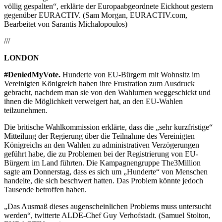
völlig gespalten“, erklärte der Europaabgeordnete Eickhout gestern
gegenüber EURACTIV. (Sam Morgan, EURACTIV.com,
Bearbeitet von Sarantis Michalopoulos)
///
LONDON
#DeniedMyVote.
Hunderte von EU-Bürgern mit Wohnsitz im
Vereinigten Königreich haben ihre Frustration zum Ausdruck
gebracht, nachdem man sie von den Wahlurnen weggeschickt und
ihnen die Möglichkeit verweigert hat, an den EU-Wahlen
teilzunehmen.
Die britische Wahlkommission erklärte, dass die „sehr kurzfristige“
Mitteilung der Regierung über die Teilnahme des Vereinigten
Königreichs an den Wahlen zu administrativen Verzögerungen
geführt habe, die zu Problemen bei der Registrierung von EU-
Bürgern im Land führten. Die Kampagnengruppe The3Million
sagte am Donnerstag, dass es sich um „Hunderte“ von Menschen
handelte, die sich beschwert hatten. Das Problem könnte jedoch
Tausende betroffen haben.
„Das Ausmaß dieses augenscheinlichen Problems muss untersucht
werden“, twitterte ALDE-Chef Guy Verhofstadt. (Samuel Stolton,