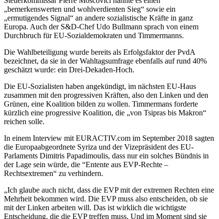
Steuerkommissar Pierre Moscovici nannte es einen
„bemerkenswerten und wohlverdienten Sieg“ sowie ein
„ermutigendes Signal“ an andere sozialistische Kräfte in ganz
Europa. Auch der S&D-Chef Udo Bullmann sprach von einem
Durchbruch für EU-Sozialdemokraten und Timmermanns.
Die Wahlbeteiligung wurde bereits als Erfolgsfaktor der PvdA
bezeichnet, da sie in der Wahltagsumfrage ebenfalls auf rund 40%
geschätzt wurde: ein Drei-Dekaden-Hoch.
Die EU-Sozialisten haben angekündigt, im nächsten EU-Haus
zusammen mit den progressiven Kräften, also den Linken und den
Grünen, eine Koalition bilden zu wollen. Timmermans forderte
kürzlich eine progressive Koalition, die „von Tsipras bis Makron“
reichen solle.
In einem Interview mit EURACTIV.com im September 2018 sagten
die Europaabgeordnete Syriza und der Vizepräsident des EU-
Parlaments Dimitris Papadimoulis, dass nur ein solches Bündnis in
der Lage sein würde, die “Entente aus EVP-Rechte –
Rechtsextremen“ zu verhindern.
„Ich glaube auch nicht, dass die EVP mit der extremen Rechten eine
Mehrheit bekommen wird. Die EVP muss also entscheiden, ob sie
mit der Linken arbeiten will. Das ist wirklich die wichtigste
Entscheidung, die die EVP treffen muss. Und im Moment sind sie