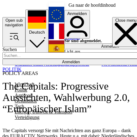
Ga naar de hoofdinhoud
Anmelden
Open sub
Close menu
English
navigation
Deutsch
Français
Sie sind abgemeldet.
Anmelden
Suchen
Licht aus
Español
Anmelden
Ukraine
Politik
Verteidigung
Rapporteur
Newsletters
Event
POLITIK
POLICY AREAS
The Capitals: Progressive
Wirtschaft
Politik
Aussichten, Wahlwerbung 2.0,
Agrifood
Gesundheit
“Europäischer Islam”
Tech
Energie, Umwelt & Transport
Verteidigung
The Capitals versorgt Sie mit Nachrichten aus ganz Europa – dank
des EURACTIV Netzwerks. Heute u.a. mit dabei: Niederländisches