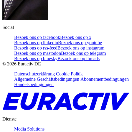
Social
Bezoek ons op facebook
Bezoek ons op x
Bezoek ons op linkedin
Bezoek ons op youtube
Bezoek ons op rss-feed
Bezoek ons op instagram
Bezoek ons op mastodon
Bezoek ons op telegram
Bezoek ons op bluesky
Bezoek ons op threads
©
2026
Euractiv DE
Datenschutzerklärung
Cookie Politik
Allgemeine Geschäftsbedingungen
Abonnementbedingungen
Handelsbedingungen
Dienste
Media Solutions