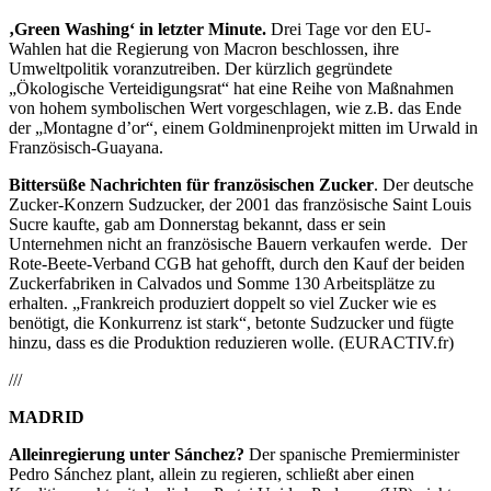
‚Green Washing‘ in letzter Minute.
Drei Tage vor den EU-
Wahlen hat die Regierung von Macron beschlossen, ihre
Umweltpolitik voranzutreiben. Der kürzlich gegründete
„Ökologische Verteidigungsrat“ hat eine Reihe von Maßnahmen
von hohem symbolischen Wert vorgeschlagen, wie z.B. das Ende
der „Montagne d’or“, einem Goldminenprojekt mitten im Urwald in
Französisch-Guayana.
Bittersüße Nachrichten für französischen Zucker
. Der deutsche
Zucker-Konzern Sudzucker, der 2001 das französische Saint Louis
Sucre kaufte, gab am Donnerstag bekannt, dass er sein
Unternehmen nicht an französische Bauern verkaufen werde. Der
Rote-Beete-Verband CGB hat gehofft, durch den Kauf der beiden
Zuckerfabriken in Calvados und Somme 130 Arbeitsplätze zu
erhalten. „Frankreich produziert doppelt so viel Zucker wie es
benötigt, die Konkurrenz ist stark“, betonte Sudzucker und fügte
hinzu, dass es die Produktion reduzieren wolle. (EURACTIV.fr)
///
MADRID
Alleinregierung unter Sánchez?
Der spanische Premierminister
Pedro Sánchez plant, allein zu regieren, schließt aber einen