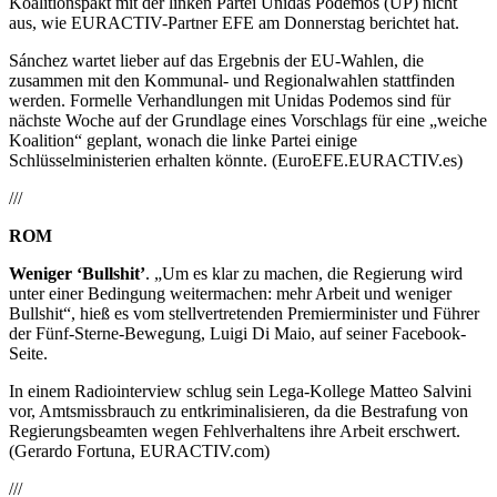
Koalitionspakt mit der linken Partei Unidas Podemos (UP) nicht
aus, wie EURACTIV-Partner EFE am Donnerstag berichtet hat.
Sánchez wartet lieber auf das Ergebnis der EU-Wahlen, die
zusammen mit den Kommunal- und Regionalwahlen stattfinden
werden. Formelle Verhandlungen mit Unidas Podemos sind für
nächste Woche auf der Grundlage eines Vorschlags für eine „weiche
Koalition“ geplant, wonach die linke Partei einige
Schlüsselministerien erhalten könnte. (EuroEFE.EURACTIV.es)
///
ROM
Weniger ‘Bullshit’
. „Um es klar zu machen, die Regierung wird
unter einer Bedingung weitermachen: mehr Arbeit und weniger
Bullshit“, hieß es vom stellvertretenden Premierminister und Führer
der Fünf-Sterne-Bewegung, Luigi Di Maio, auf seiner Facebook-
Seite.
In einem Radiointerview schlug sein Lega-Kollege Matteo Salvini
vor, Amtsmissbrauch zu entkriminalisieren, da die Bestrafung von
Regierungsbeamten wegen Fehlverhaltens ihre Arbeit erschwert.
(Gerardo Fortuna, EURACTIV.com)
///