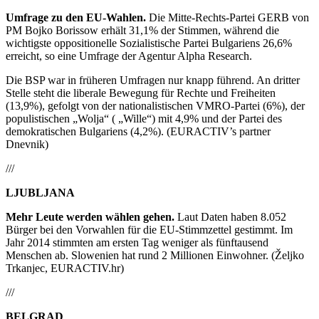
Umfrage zu den EU-Wahlen.
Die Mitte-Rechts-Partei GERB von
PM Bojko Borissow erhält 31,1% der Stimmen, während die
wichtigste oppositionelle Sozialistische Partei Bulgariens 26,6%
erreicht, so eine Umfrage der Agentur Alpha Research.
Die BSP war in früheren Umfragen nur knapp führend. An dritter
Stelle steht die liberale Bewegung für Rechte und Freiheiten
(13,9%), gefolgt von der nationalistischen VMRO-Partei (6%), der
populistischen „Wolja“ ( „Wille“) mit 4,9% und der Partei des
demokratischen Bulgariens (4,2%). (EURACTIV’s partner
Dnevnik)
///
LJUBLJANA
Mehr Leute werden wählen gehen.
Laut Daten haben 8.052
Bürger bei den Vorwahlen für die EU-Stimmzettel gestimmt. Im
Jahr 2014 stimmten am ersten Tag weniger als fünftausend
Menschen ab. Slowenien hat rund 2 Millionen Einwohner. (Željko
Trkanjec, EURACTIV.hr)
///
BELGRAD