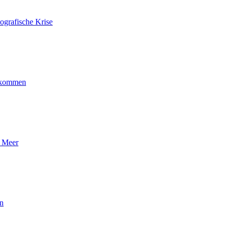
ografische Krise
ankommen
n Meer
en