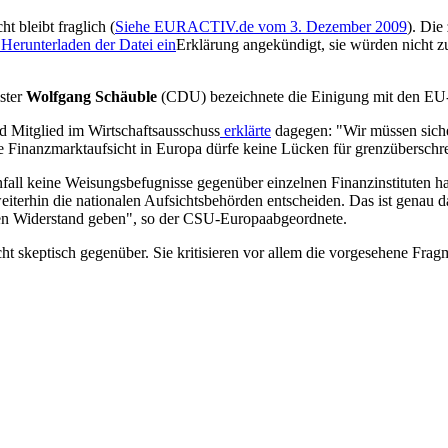
 bleibt fraglich (
Siehe EURACTIV.de vom 3. Dezember 2009
). Die
Erklärung angekündigt, sie würden nicht z
ister
Wolfgang Schäuble
(CDU) bezeichnete die Einigung mit den EU-
 Mitglied im Wirtschaftsausschuss
erklärte
dagegen: "Wir müssen sicher
ie Finanzmarktaufsicht in Europa dürfe keine Lücken für grenzüberschr
enfall keine Weisungsbefugnisse gegenüber einzelnen Finanzinstituten 
iterhin die nationalen Aufsichtsbehörden entscheiden. Das ist genau d
ten Widerstand geben", so der CSU-Europaabgeordnete.
 skeptisch gegenüber. Sie kritisieren vor allem die
vorgesehene Fragm