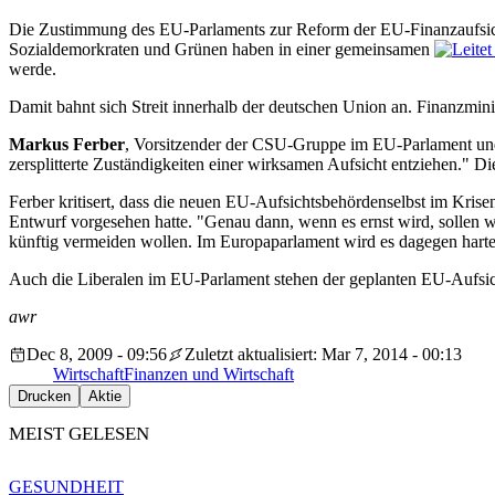
Die Zustimmung des EU-Parlaments zur Reform der EU-Finanzaufsicht
Sozialdemorkraten und Grünen haben in einer gemeinsamen
werde.
Damit bahnt sich Streit innerhalb der deutschen Union an. Finanzmin
Markus Ferber
, Vorsitzender der CSU-Gruppe im EU-Parlament und
zersplitterte Zuständigkeiten einer wirksamen Aufsicht entziehen." D
Ferber kritisert, dass die neuen EU-Aufsichtsbehördenselbst im Kris
Entwurf vorgesehen hatte. "Genau dann, wenn es ernst wird, sollen we
künftig vermeiden wollen. Im Europaparlament wird es dagegen har
Auch die Liberalen im EU-Parlament stehen der geplanten EU-Aufsicht
awr
Dec 8, 2009 - 09:56
Zuletzt aktualisiert: Mar 7, 2014 - 00:13
Wirtschaft
Finanzen und Wirtschaft
Drucken
Aktie
MEIST GELESEN
GESUNDHEIT