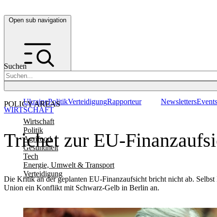
Open sub navigation
Suchen
Ukraine
Politik
Verteidigung
Rapporteur
Newsletters
Event
POLICY AREAS
WIRTSCHAFT
Wirtschaft
Politik
Trichet zur EU-Finanzaufsi
Agrifood
Gesundheit
Tech
Energie, Umwelt & Transport
Verteidigung
Die Kritik an der geplanten EU-Finanzaufsicht bricht nicht ab. Sel
Union ein Konflikt mit Schwarz-Gelb in Berlin an.