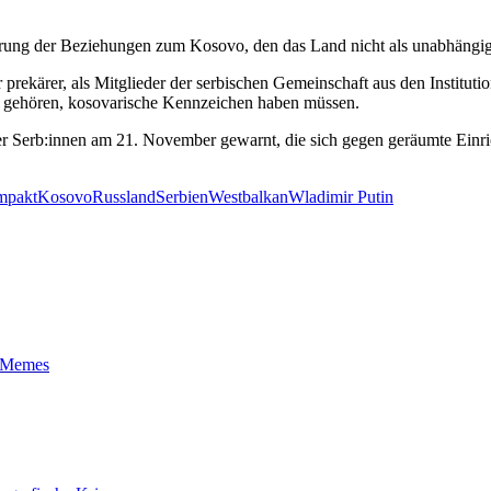
ierung der Beziehungen zum Kosovo, den das Land nicht als unabhängige
ekärer, als Mitglieder der serbischen Gemeinschaft aus den Institutio
o gehören, kosovarische Kennzeichen haben müssen.
der Serb:innen am 21. November gewarnt, die sich gegen geräumte Einri
mpakt
Kosovo
Russland
Serbien
Westbalkan
Wladimir Putin
t-Memes