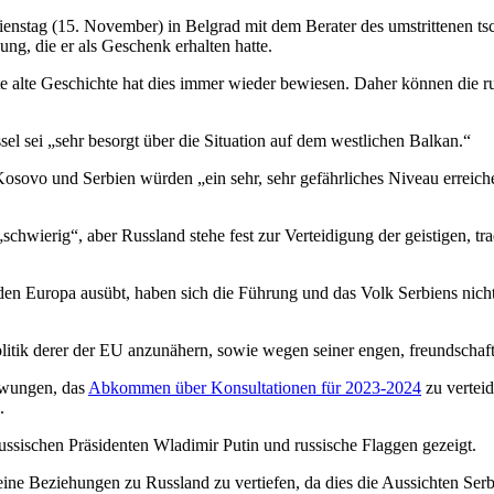
 Dienstag (15. November) in Belgrad mit dem Berater des umstrittenen
dung, die er als Geschenk erhalten hatte.
rte alte Geschichte hat dies immer wieder bewiesen. Daher können die 
el sei „sehr besorgt über die Situation auf dem westlichen Balkan.“
vo und Serbien würden „ein sehr, sehr gefährliches Niveau erreichen“
„schwierig“, aber Russland stehe fest zur Verteidigung der geistigen, t
den Europa ausübt, haben sich die Führung und das Volk Serbiens nicht 
itik derer der EU anzunähern, sowie wegen seiner engen, freundschaft
zwungen, das
Abkommen über Konsultationen für 2023-2024
zu vertei
.
ussischen Präsidenten Wladimir Putin und russische Flaggen gezeigt.
ne Beziehungen zu Russland zu vertiefen, da dies die Aussichten Serbi