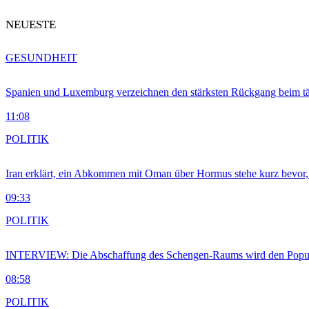
NEUESTE
GESUNDHEIT
Spanien und Luxemburg verzeichnen den stärksten Rückgang beim t
11:08
POLITIK
Iran erklärt, ein Abkommen mit Oman über Hormus stehe kurz bevor
09:33
POLITIK
INTERVIEW: Die Abschaffung des Schengen-Raums wird den Populi
08:58
POLITIK