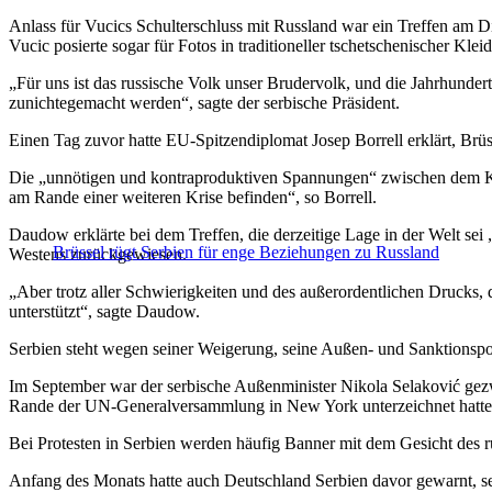
Anlass für Vucics Schulterschluss mit Russland war ein Treffen am
Vucic posierte sogar für Fotos in traditioneller tschetschenischer Klei
„Für uns ist das russische Volk unser Brudervolk, und die Jahrhunde
zunichtegemacht werden“, sagte der serbische Präsident.
Einen Tag zuvor hatte EU-Spitzendiplomat Josep Borrell erklärt, Brüss
Die „unnötigen und kontraproduktiven Spannungen“ zwischen dem Koso
am Rande einer weiteren Krise befinden“, so Borrell.
Daudow erklärte bei dem Treffen, die derzeitige Lage in der Welt sei 
Brüssel rügt Serbien für enge Beziehungen zu Russland
Westens zurückgewiesen.
„Aber trotz aller Schwierigkeiten und des außerordentlichen Drucks, 
unterstützt“, sagte Daudow.
Serbien steht wegen seiner Weigerung, seine Außen- und Sanktionspol
Im September war der serbische Außenminister Nikola Selaković ge
Rande der UN-Generalversammlung in New York unterzeichnet hatte
Bei Protesten in Serbien werden häufig Banner mit dem Gesicht des r
Anfang des Monats hatte auch Deutschland Serbien davor gewarnt, sei