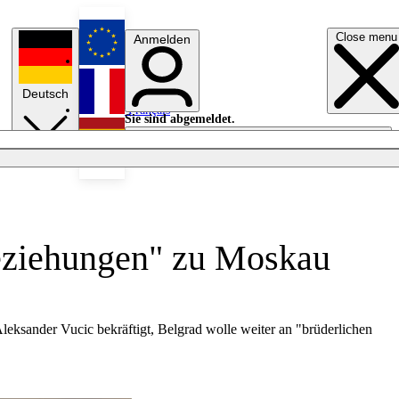
Close menu
Anmelden
English
Deutsch
Français
Sie sind abgemeldet.
Anmelden
Licht aus
Español
Beziehungen" zu Moskau
eksander Vucic bekräftigt, Belgrad wolle weiter an "brüderlichen