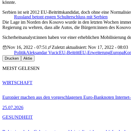
könnte.
Serbien ist seit 2012 EU-Beitrittskandidat, doch ohne eine Normalis
Russland betont engen Schulterschluss mit Serbien
Die Lage im Norden des Kosovo wurde in den letzten Wochen immer pr
Regierung zu wehren, dass alle Autos, die Bürgern:innen des Kosov
Sicherheitsanalyst:innen haben vor einer erheblichen Mobilisierung 
Nov 16, 2022 - 07:51
Zuletzt aktualisiert: Nov 17, 2022 - 08:03
Politik
Aleksandar Vucic
EU-Beitritt
EU-Erweiterung
EuropaKo
Drucken
Aktie
MEIST GELESEN
WIRTSCHAFT
Europäer machen aus den vorgeschlagenen Euro-Banknoten Interne
25.07.2026
GESUNDHEIT