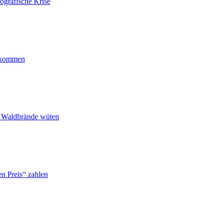
ografische Krise
ankommen
n Waldbrände wüten
n Preis“ zahlen