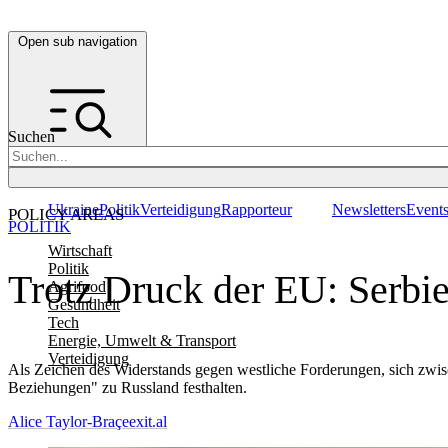
Open sub navigation
Suchen
Ukraine
Politik
Verteidigung
Rapporteur
Newsletters
Event
POLICY AREAS
POLITIK
Wirtschaft
Politik
Trotz Druck der EU: Serbi
Agrifood
Gesundheit
Tech
Energie, Umwelt & Transport
Verteidigung
Als Zeichen des Widerstands gegen westliche Forderungen, sich zwis
Beziehungen" zu Russland festhalten.
Alice Taylor-Braçe
exit.al