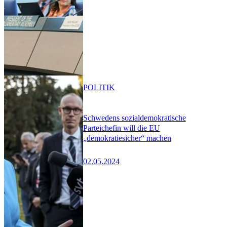
POLITIK
Schwedens sozialdemokratische
Parteichefin will die EU
„demokratiesicher“ machen
02.05.2024