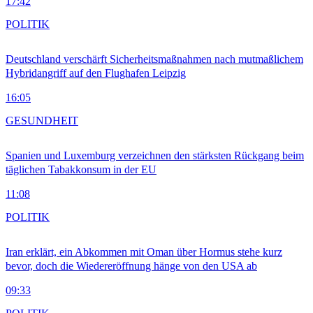
17:42
POLITIK
Deutschland verschärft Sicherheitsmaßnahmen nach mutmaßlichem
Hybridangriff auf den Flughafen Leipzig
16:05
GESUNDHEIT
Spanien und Luxemburg verzeichnen den stärksten Rückgang beim
täglichen Tabakkonsum in der EU
11:08
POLITIK
Iran erklärt, ein Abkommen mit Oman über Hormus stehe kurz
bevor, doch die Wiedereröffnung hänge von den USA ab
09:33