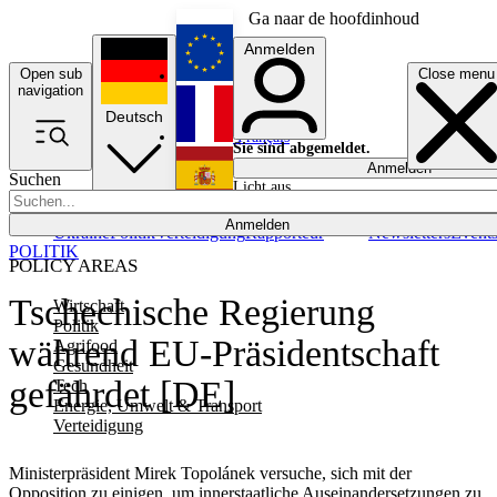
Ga naar de hoofdinhoud
Anmelden
Open sub
Close menu
English
navigation
Deutsch
Français
Sie sind abgemeldet.
Anmelden
Suchen
Licht aus
Español
Anmelden
Ukraine
Politik
Verteidigung
Rapporteur
Newsletters
Event
POLITIK
POLICY AREAS
Tschechische Regierung
Wirtschaft
Politik
während EU-Präsidentschaft
Agrifood
Gesundheit
gefährdet [DE]
Tech
Energie, Umwelt & Transport
Verteidigung
Ministerpräsident Mirek Topolánek versuche, sich mit der
Opposition zu einigen, um innerstaatliche Auseinandersetzungen zu