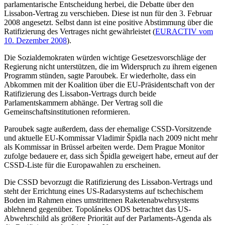
parlamentarische Entscheidung herbei, die Debatte über den
Lissabon-Vertrag zu verschieben. Diese ist nun für den 3. Februar
2008 angesetzt. Selbst dann ist eine positive Abstimmung über die
Ratifizierung des Vertrages nicht gewährleistet (
EURACTIV vom
10. Dezember 2008
).
Die Sozialdemokraten würden wichtige Gesetzesvorschläge der
Regierung nicht unterstützen, die im Widerspruch zu ihrem eigenen
Programm stünden, sagte Paroubek. Er wiederholte, dass ein
Abkommen mit der Koalition über die EU-Präsidentschaft von der
Ratifizierung des Lissabon-Vertrags durch beide
Parlamentskammern abhänge. Der Vertrag soll die
Gemeinschaftsinstitutionen reformieren.
Paroubek sagte außerdem, dass der ehemalige CSSD-Vorsitzende
und aktuelle EU-Kommissar Vladimir Špidla nach 2009 nicht mehr
als Kommissar in Brüssel arbeiten werde. Dem Prague Monitor
zufolge bedauere er, dass sich Špidla geweigert habe, erneut auf der
CSSD-Liste für die Europawahlen zu erscheinen.
Die CSSD bevorzugt die Ratifizierung des Lissabon-Vertrags und
steht der Errichtung eines US-Radarsystems auf tschechischem
Boden im Rahmen eines umstrittenen Raketenabwehrsystems
ablehnend gegenüber. Topoláneks ODS betrachtet das US-
Abwehrschild als größere Priorität auf der Parlaments-Agenda als