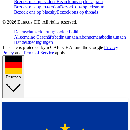
Bezoek ons op rss-feed
Bezoek ons op instagram
Bezoek ons op mastodon
Bezoek ons op telegram
Bezoek ons op bluesky
Bezoek ons op threads
©
2026
Euractiv DE. All rights reserved.
Datenschutzerklärung
Cookie Politik
Allgemeine Geschäftsbedingungen
Abonnementbedingungen
Handelsbedingungen
This site is protected by reCAPTCHA, and the Google
Privacy
Policy
and
Terms of Service
apply.
Deutsch