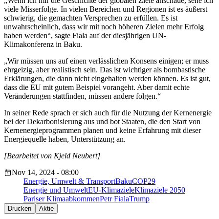
„Wenn ich mir die Geschichte der globalen Ziele anschaue, sehe ich
viele Misserfolge. In vielen Bereichen und Regionen ist es äußerst
schwierig, die gemachten Versprechen zu erfüllen. Es ist
unwahrscheinlich, dass wir mit noch höheren Zielen mehr Erfolg
haben werden“, sagte Fiala auf der diesjährigen UN-
Klimakonferenz in Baku.
„Wir müssen uns auf einen verlässlichen Konsens einigen; er muss
ehrgeizig, aber realistisch sein. Das ist wichtiger als bombastische
Erklärungen, die dann nicht eingehalten werden können. Es ist gut,
dass die EU mit gutem Beispiel vorangeht. Aber damit echte
Veränderungen stattfinden, müssen andere folgen.“
In seiner Rede sprach er sich auch für die Nutzung der Kernenergie
bei der Dekarbonisierung aus und bot Staaten, die den Start von
Kernenergieprogrammen planen und keine Erfahrung mit dieser
Energiequelle haben, Unterstützung an.
[Bearbeitet von Kjeld Neubert]
Nov 14, 2024 - 08:00
Energie, Umwelt & Transport
Baku
COP29
Energie und Umwelt
EU-Klimaziele
Klimaziele 2050
Pariser Klimaabkommen
Petr Fiala
Trump
Drucken
Aktie