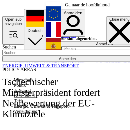
Ga naar de hoofdinhoud
Anmelden
Open sub
Close menu
English
navigation
Deutsch
Français
Sie sind abgemeldet.
Anmelden
Suchen
Licht aus
Español
Anmelden
Ukraine
Politik
Verteidigung
Rapporteur
Newsletters
Event
ENERGIE, UMWELT & TRANSPORT
POLICY AREAS
Tschechischer
Wirtschaft
Politik
Ministerpräsident fordert
Agrifood
Gesundheit
Neubewertung der EU-
Tech
Energie, Umwelt & Transport
Klimaziele
Verteidigung