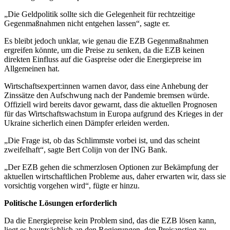
„Die Geldpolitik sollte sich die Gelegenheit für rechtzeitige
Gegenmaßnahmen nicht entgehen lassen“, sagte er.
Es bleibt jedoch unklar, wie genau die EZB Gegenmaßnahmen
ergreifen könnte, um die Preise zu senken, da die EZB keinen
direkten Einfluss auf die Gaspreise oder die Energiepreise im
Allgemeinen hat.
Wirtschaftsexpert:innen warnen davor, dass eine Anhebung der
Zinssätze den Aufschwung nach der Pandemie bremsen würde.
Offiziell wird bereits davor gewarnt, dass die aktuellen Prognosen
für das Wirtschaftswachstum in Europa aufgrund des Krieges in der
Ukraine sicherlich einen Dämpfer erleiden werden.
„Die Frage ist, ob das Schlimmste vorbei ist, und das scheint
zweifelhaft“, sagte Bert Colijn von der ING Bank.
„Der EZB gehen die schmerzlosen Optionen zur Bekämpfung der
aktuellen wirtschaftlichen Probleme aus, daher erwarten wir, dass sie
vorsichtig vorgehen wird“, fügte er hinzu.
Politische Lösungen erforderlich
Da die Energiepreise kein Problem sind, das die EZB lösen kann,
liegt es hauptsächlich an den Regierungen, den Preisanstieg zu