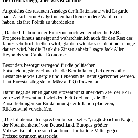
Der Druck steigt, aber was ist zu tun?
Angesichts des rasanten Anstiegs der Inflationsrate wird Lagarde
nach Ansicht von Analyst:innen bald keine andere Wahl mehr
haben, als ihre Politik zu überdenken.
„Da die Inflation in der Eurozone noch weiter über die EZB-
Prognose hinaus ansteigt und wahrscheinlich auch für den Rest des
Jahres sehr hoch bleiben wird, glauben wir, dass es nicht mehr lange
dauern wird, bis die Bank die Zinsen anhebt“, sagte Jack Allen-
Reynolds von Capital Economics.
Besonders besorgniserregend für die politischen
Entscheidungsträger:innen ist die Kerninflation, bei der volatile
Bestandteile wie Energie und Lebensmittel herausgerechnet werden.
Laut Eurostat stieg sie im März auf 3,0 Prozent an.
Damit liegt sie einen ganzen Prozentpunkt über dem Ziel der EZB
von zwei Prozent und wird den Kritiker:innen, die für
Zinserhöhungen zur Eindämmung der Inflation plädieren,
Rückenwind verschaffen.
„Die Inflationsdaten sprechen für sich selbst“, sagte Joachim Nagel,
der Notenbankchef von Deutschland, Europas größter
Volkswirtschaft, die sich traditionell für härtere Mittel gegen
Preissteigerungen ausspricht.