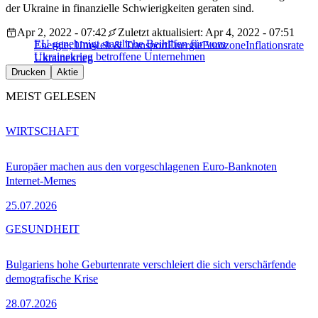
der Ukraine in finanzielle Schwierigkeiten geraten sind.
Apr 2, 2022 - 07:42
Zuletzt aktualisiert: Apr 4, 2022 - 07:51
EU genehmigt staatliche Beihilfen für vom
Energie, Umwelt & Transport
Energie
Eurozone
Inflationsrate
Ukrainekrieg betroffene Unternehmen
Ukrainekrieg
Drucken
Aktie
MEIST GELESEN
WIRTSCHAFT
Europäer machen aus den vorgeschlagenen Euro-Banknoten
Internet-Memes
25.07.2026
GESUNDHEIT
Bulgariens hohe Geburtenrate verschleiert die sich verschärfende
demografische Krise
28.07.2026