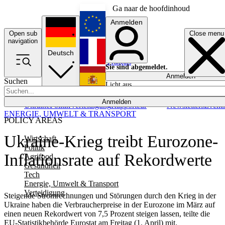
Ga naar de hoofdinhoud
Anmelden
Open sub
Close menu
English
navigation
Deutsch
Français
Sie sind abgemeldet.
Anmelden
Suchen
Licht aus
Español
Anmelden
Ukraine
Politik
Verteidigung
Rapporteur
Newsletters
Event
ENERGIE, UMWELT & TRANSPORT
POLICY AREAS
Ukraine-Krieg treibt Eurozone-
Wirtschaft
Politik
Inflationsrate auf Rekordwerte
Agrifood
Gesundheit
Tech
Energie, Umwelt & Transport
Verteidigung
Steigende Stromrechnungen und Störungen durch den Krieg in der
Ukraine haben die Verbraucherpreise in der Eurozone im März auf
einen neuen Rekordwert von 7,5 Prozent steigen lassen, teilte die
EU-Statistikbehörde Eurostat am Freitag (1. April) mit.