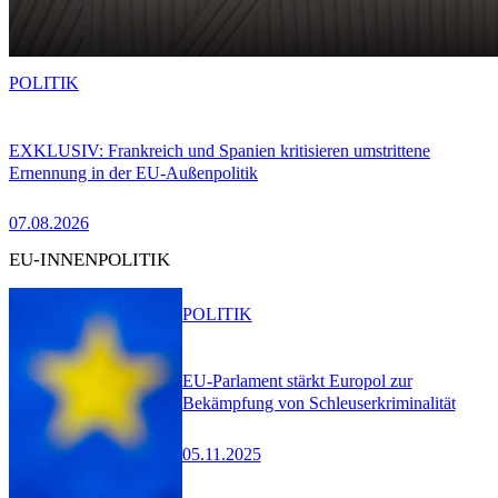
POLITIK
EXKLUSIV: Frankreich und Spanien kritisieren umstrittene
Ernennung in der EU-Außenpolitik
07.08.2026
EU-INNENPOLITIK
POLITIK
EU-Parlament stärkt Europol zur
Bekämpfung von Schleuserkriminalität
05.11.2025