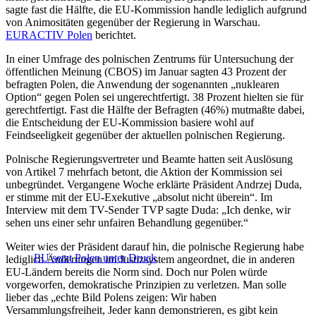
sagte fast die Hälfte, die EU-Kommission handle lediglich aufgrund
von Animositäten gegenüber der Regierung in Warschau.
EURACTIV Polen
berichtet.
In einer Umfrage des polnischen Zentrums für Untersuchung der
öffentlichen Meinung (CBOS) im Januar sagten 43 Prozent der
befragten Polen, die Anwendung der sogenannten „nuklearen
Option“ gegen Polen sei ungerechtfertigt. 38 Prozent hielten sie für
gerechtfertigt. Fast die Hälfte der Befragten (46%) mutmaßte dabei,
die Entscheidung der EU-Kommission basiere wohl auf
Feindseeligkeit gegenüber der aktuellen polnischen Regierung.
Polnische Regierungsvertreter und Beamte hatten seit Auslösung
von Artikel 7 mehrfach betont, die Aktion der Kommission sei
unbegründet. Vergangene Woche erklärte Präsident Andrzej Duda,
er stimme mit der EU-Exekutive „absolut nicht überein“. Im
Interview mit dem TV-Sender TVP sagte Duda: „Ich denke, wir
sehen uns einer sehr unfairen Behandlung gegenüber.“
Weiter wies der Präsident darauf hin, die polnische Regierung habe
EU setzt Polen unter Druck
lediglich Änderungen im Justizsystem angeordnet, die in anderen
EU-Ländern bereits die Norm sind. Doch nur Polen würde
vorgeworfen, demokratische Prinzipien zu verletzen. Man solle
lieber das „echte Bild Polens zeigen: Wir haben
Versammlungsfreiheit, Jeder kann demonstrieren, es gibt kein