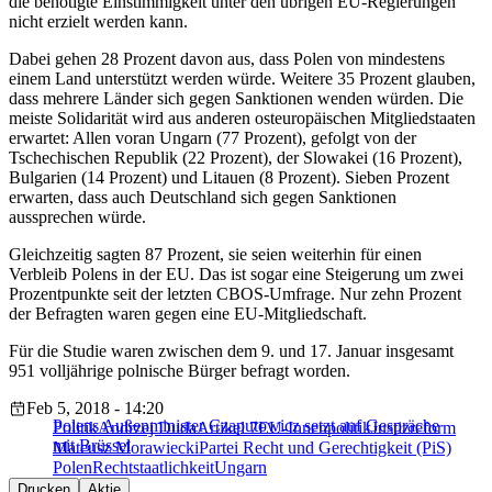
die benötigte Einstimmigkeit unter den übrigen EU-Regierungen
nicht erzielt werden kann.
Dabei gehen 28 Prozent davon aus, dass Polen von mindestens
einem Land unterstützt werden würde. Weitere 35 Prozent glauben,
dass mehrere Länder sich gegen Sanktionen wenden würden. Die
meiste Solidarität wird aus anderen osteuropäischen Mitgliedstaaten
erwartet: Allen voran Ungarn (77 Prozent), gefolgt von der
Tschechischen Republik (22 Prozent), der Slowakei (16 Prozent),
Bulgarien (14 Prozent) und Litauen (8 Prozent). Sieben Prozent
erwarten, dass auch Deutschland sich gegen Sanktionen
aussprechen würde.
Gleichzeitig sagten 87 Prozent, sie seien weiterhin für einen
Verbleib Polens in der EU. Das ist sogar eine Steigerung um zwei
Prozentpunkte seit der letzten CBOS-Umfrage. Nur zehn Prozent
der Befragten waren gegen eine EU-Mitgliedschaft.
Für die Studie waren zwischen dem 9. und 17. Januar insgesamt
951 volljährige polnische Bürger befragt worden.
Feb 5, 2018 - 14:20
Polens Außenminister Czaputowicz setzt auf Gespräche
Politik
Andrzej Duda
Artikel 7
EU-Innenpolitik
Justizreform
mit Brüssel
Mateusz Morawiecki
Partei Recht und Gerechtigkeit (PiS)
Polen
Rechtstaatlichkeit
Ungarn
Drucken
Aktie