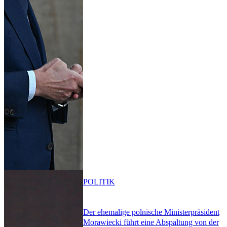
POLITIK
Der ehemalige polnische Ministerpräsident
Morawiecki führt eine Abspaltung von der