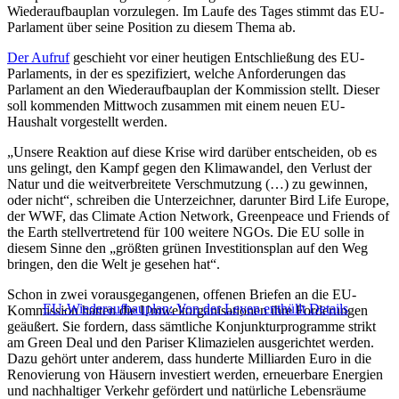
Wiederaufbauplan vorzulegen. Im Laufe des Tages stimmt das EU-
Parlament über seine Position zu diesem Thema ab.
Der Aufruf
geschieht vor einer heutigen Entschließung des EU-
Parlaments, in der es spezifiziert, welche Anforderungen das
Parlament an den Wiederaufbauplan der Kommission stellt. Dieser
soll kommenden Mittwoch zusammen mit einem neuen EU-
Haushalt vorgestellt werden.
„Unsere Reaktion auf diese Krise wird darüber entscheiden, ob es
uns gelingt, den Kampf gegen den Klimawandel, den Verlust der
Natur und die weitverbreitete Verschmutzung (…) zu gewinnen,
oder nicht“, schreiben die Unterzeichner, darunter Bird Life Europe,
der WWF, das Climate Action Network, Greenpeace und Friends of
the Earth stellvertretend für 100 weitere NGOs. Die EU solle in
diesem Sinne den „größten grünen Investitionsplan auf den Weg
bringen, den die Welt je gesehen hat“.
Schon in zwei vorausgegangenen, offenen Briefen an die EU-
EU-Wiederaufbauplan: Von der Leyen enthüllt Details
Kommission hatten die Umweltorganisationen ihre Forderungen
geäußert. Sie fordern, dass sämtliche Konjunkturprogramme strikt
am Green Deal und den Pariser Klimazielen ausgerichtet werden.
Dazu gehört unter anderem, dass hunderte Milliarden Euro in die
Renovierung von Häusern investiert werden, erneuerbare Energien
und nachhaltiger Verkehr gefördert und natürliche Lebensräume