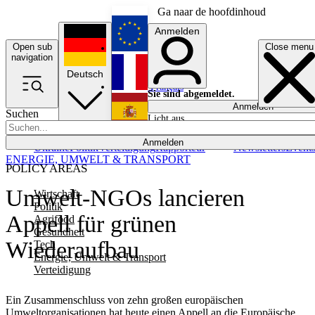
Ga naar de hoofdinhoud
Anmelden
Open sub
Close menu
English
navigation
Deutsch
Français
Sie sind abgemeldet.
Anmelden
Suchen
Licht aus
Español
Anmelden
Ukraine
Politik
Verteidigung
Rapporteur
Newsletters
Event
ENERGIE, UMWELT & TRANSPORT
POLICY AREAS
Umwelt-NGOs lancieren
Wirtschaft
Politik
Appell für grünen
Agrifood
Gesundheit
Wiederaufbau
Tech
Energie, Umwelt & Transport
Verteidigung
Ein Zusammenschluss von zehn großen europäischen
Umweltorganisationen hat heute einen Appell an die Europäische