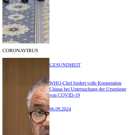
CORONAVIRUS
GESUNDHEIT
WHO-Chef fordert volle Kooperation
Chinas bei Untersuchung der Ursprünge
von COVID-19
06.09.2024