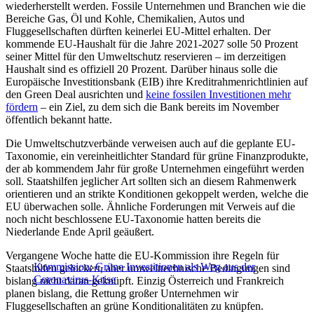
wiederherstellt werden. Fossile Unternehmen und Branchen wie die
Bereiche Gas, Öl und Kohle, Chemikalien, Autos und
Fluggesellschaften dürften keinerlei EU-Mittel erhalten. Der
kommende EU-Haushalt für die Jahre 2021-2027 solle 50 Prozent
seiner Mittel für den Umweltschutz reservieren – im derzeitigen
Haushalt sind es offiziell 20 Prozent. Darüber hinaus solle die
Europäische Investitionsbank (EIB) ihre Kreditrahmenrichtlinien auf
den Green Deal ausrichten und
keine fossilen Investitionen mehr
fördern
– ein Ziel, zu dem sich die Bank bereits im November
öffentlich bekannt hatte.
Die Umweltschutzverbände verweisen auch auf die geplante EU-
Taxonomie, ein vereinheitlichter Standard für grüne Finanzprodukte,
der ab kommendem Jahr für große Unternehmen eingeführt werden
soll. Staatshilfen jeglicher Art sollten sich an diesem Rahmenwerk
orientieren und an strikte Konditionen gekoppelt werden, welche die
EU überwachen solle. Ähnliche Forderungen mit Verweis auf die
noch nicht beschlossene EU-Taxonomie hatten bereits die
Niederlande Ende April geäußert.
Vergangene Woche hatte die EU-Kommission ihre Regeln für
Kommission: Grüne Investitionen als Weg aus der
Staatshilfen gelockert, aber umwelttechnische Bedingungen sind
Coronavirus-Krise
bislang nicht daran geknüpft. Einzig Österreich und Frankreich
planen bislang, die Rettung großer Unternehmen wir
Fluggesellschaften an grüne Konditionalitäten zu knüpfen.