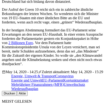
Deutschland hat sich bislang davon distanziert.
Der Aufruf der Green 10 reicht sich ein in zahlreiche ähnliche
Bekundungen der letzten Wochen. So wendeten sich die Minister
von 19 EU-Staaten mit einer ähnlichen Bitte an die EU und
forderten, wenn auch recht vage, einen „grünen“ Wiederaufbauplan.
In der heutigen Abstimmung formuliert das EU-Parlament seine
Erwartungen an den neuen EU-Haushalt. In einer ersten Aussprache
forderten die Parlamentarier gestern ein Konjunkturpaket in Höhe
von
2 Billionen Euro
. Vor dem Parlament hatte
Kommissionspräsidentin Ursula von der Leyen versichert, man sei
bereit, mehr Schulden aufzunehmen, denn das sei „das Mindeste“
für die Zukunft der eigenen Kinder. So wolle sie „den Klimawandel
angehen und die Klimabelastung senken und eben nicht noch etwas
draufpacken“.
May 14, 2020 - 14:25
Zuletzt aktualisiert: May 14, 2020 - 15:29
Energie, Umwelt & Transport
Coronavirus
Energie und Umwelt
EU-Parlament
Konjunkturpaket
Mehrjähriger Finanzrahmen (MFR)
Umweltschutz
Wiederaufbauplan
Drucken
Aktie
MEIST GELESEN