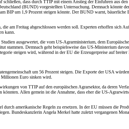
schließen, dass durch TTIP mit einem Anstieg der Einfuhren aus den U
Deutschland (BUND) vorgestellten Untersuchung. Demnach könnte der
 am BIP um 1,9 Prozent steigen könnte. Der BUND warnt, bäuerliche Be
 die am Freitag abgeschlossen werden soll. Experten erhoffen sich A
en kann.
Studien ausgewertet, die vom US-Agrarministerium, dem Europäische
tut stammen. Demnach geht beispielsweise das US-Ministerium davon a
ategorie steigen wird, während in der EU die Erzeugerpreise auf breiter
tengemeinschaft um 56 Prozent steigen. Die Exporte der USA würden a
 Millionen Euro sinken wird.
uswirkungen von TTIP auf den europäischen Agrarsektor, da deren Verf
önnten. Allen gemein ist die Annahme, dass eher die US-Agrarwirtschaf
 durch amerikanische Regeln zu ersetzen. In der EU müssen die Produ
egen. Bundeskanzlerin Angela Merkel hatte zuletzt vergangenen Monat