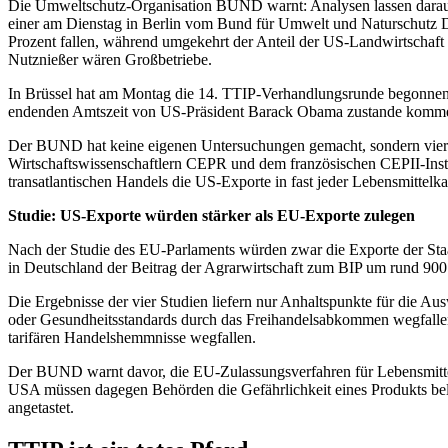
Die Umweltschutz-Organisation BUND warnt: Analysen lassen darauf 
einer am Dienstag in Berlin vom Bund für Umwelt und Naturschutz 
Prozent fallen, während umgekehrt der Anteil der US-Landwirtschaft
Nutznießer wären Großbetriebe.
In Brüssel hat am Montag die 14. TTIP-Verhandlungsrunde begonnen,
endenden Amtszeit von US-Präsident Barack Obama zustande komm
Der BUND hat keine eigenen Untersuchungen gemacht, sondern vier 
Wirtschaftswissenschaftlern CEPR und dem französischen CEPII-Insti
transatlantischen Handels die US-Exporte in fast jeder Lebensmittelk
Studie: US-Exporte würden stärker als EU-Exporte zulegen
Nach der Studie des EU-Parlaments würden zwar die Exporte der Staa
in Deutschland der Beitrag der Agrarwirtschaft zum BIP um rund 900
Die Ergebnisse der vier Studien liefern nur Anhaltspunkte für die A
oder Gesundheitsstandards durch das Freihandelsabkommen wegfallen k
tarifären Handelshemmnisse wegfallen.
Der BUND warnt davor, die EU-Zulassungsverfahren für Lebensmittel
USA müssen dagegen Behörden die Gefährlichkeit eines Produkts bel
angetastet.