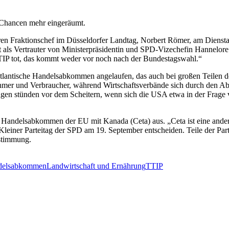
Chancen mehr eingeräumt.
deren Fraktionschef im Düsseldorfer Landtag, Norbert Römer, am Diensta
ls Vertrauter von Ministerpräsidentin und SPD-Vizechefin Hannelore 
TTIP tot, das kommt weder vor noch nach der Bundestagswahl.“
tlantische Handelsabkommen angelaufen, das auch bei großen Teilen d
hmer und Verbraucher, während Wirtschaftsverbände sich durch den A
ungen stünden vor dem Scheitern, wenn sich die USA etwa in der Frage 
 Handelsabkommen der EU mit Kanada (Ceta) aus. „Ceta ist eine ander
Kleiner Parteitag der SPD am 19. September entscheiden. Teile der Pa
stimmung.
ndelsabkommen
Landwirtschaft und Ernährung
TTIP