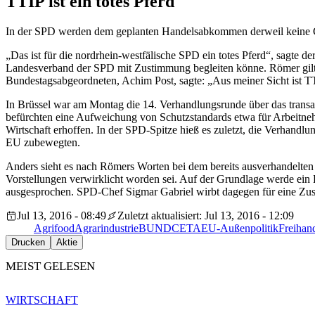
TTIP ist ein totes Pferd
In der SPD werden dem geplanten Handelsabkommen derweil keine 
„Das ist für die nordrhein-westfälische SPD ein totes Pferd“, sagte 
Landesverband der SPD mit Zustimmung begleiten könne. Römer gilt a
Bundestagsabgeordneten, Achim Post, sagte: „Aus meiner Sicht ist 
In Brüssel war am Montag die 14. Verhandlungsrunde über das transa
befürchten eine Aufweichung von Schutzstandards etwa für Arbeitne
Wirtschaft erhoffen. In der SPD-Spitze hieß es zuletzt, die Verhandl
EU zubewegten.
Anders sieht es nach Römers Worten bei dem bereits ausverhandelten
Vorstellungen verwirklicht worden sei. Auf der Grundlage werde ein 
ausgesprochen. SPD-Chef Sigmar Gabriel wirbt dagegen für eine Zu
Jul 13, 2016 - 08:49
Zuletzt aktualisiert: Jul 13, 2016 - 12:09
Agrifood
Agrarindustrie
BUND
CETA
EU-Außenpolitik
Freiha
Drucken
Aktie
MEIST GELESEN
WIRTSCHAFT