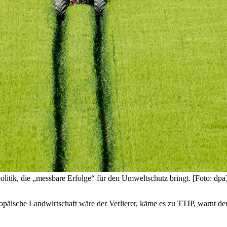
itik, die „messbare Erfolge“ für den Umweltschutz bringt. [Foto: dpa
opäische Landwirtschaft wäre der Verlierer, käme es zu TTIP, warnt