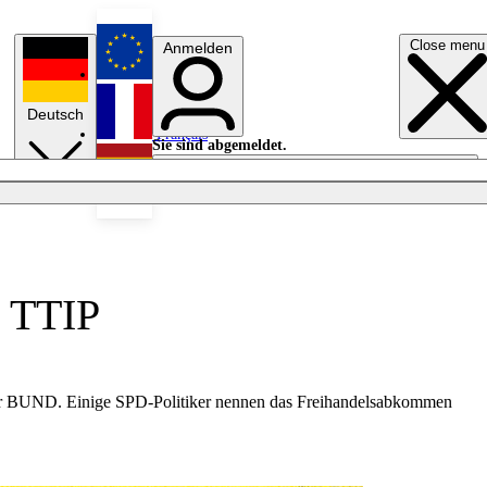
Close menu
Anmelden
English
Deutsch
Français
Sie sind abgemeldet.
Anmelden
Licht aus
Español
i TTIP
 der BUND. Einige SPD-Politiker nennen das Freihandelsabkommen