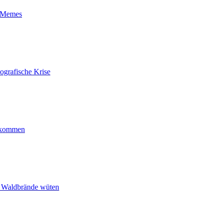
t-Memes
ografische Krise
ankommen
n Waldbrände wüten