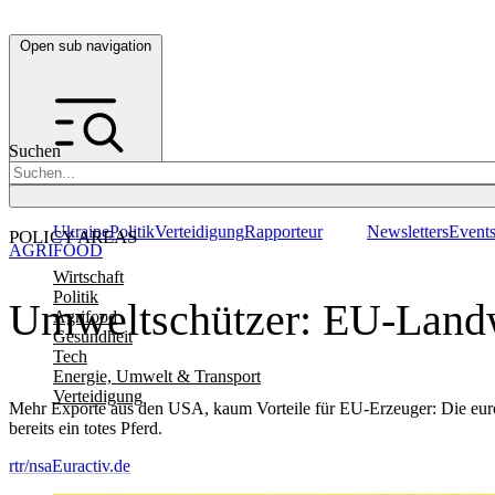
Open sub navigation
Suchen
Ukraine
Politik
Verteidigung
Rapporteur
Newsletters
Event
POLICY AREAS
AGRIFOOD
Wirtschaft
Politik
Umweltschützer: EU-Landwi
Agrifood
Gesundheit
Tech
Energie, Umwelt & Transport
Verteidigung
Mehr Exporte aus den USA, kaum Vorteile für EU-Erzeuger: Die eur
bereits ein totes Pferd.
rtr/nsa
Euractiv.de