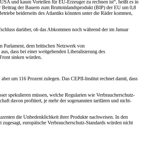
SA und kaum Vorteilen für EU-Erzeuger zu rechnen ist“, heißt es in
 Beitrag der Bauern zum Bruttoinlandsprodukt (BIP) der EU um 0,8
triebe beiderseits des Atlantiks könnten unter die Räder kommen,
ufschluss darüber, ob das Abkommen noch während der im Januar
n Parlament, dem britischen Netzwerk von
us, dass bei einer weitgehenden Liberalisierung des
 Front sinken würden.
ber um 116 Prozent zulegen. Das CEPII-Institut rechnet damit, dass
asser spekulieren müssen, welche Regularien wie Verbraucherschutz-
t davon profitiert, je mehr der sogenannten tarifären und nicht-
zenten die Unbedenklichkeit ihrer Produkte nachweisen. In den
 zugesagt, europäische Verbraucherschutz-Standards würden nicht