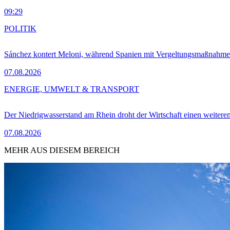
09:29
POLITIK
Sánchez kontert Meloni, während Spanien mit Vergeltungsmaßnahme
07.08.2026
ENERGIE, UMWELT & TRANSPORT
Der Niedrigwasserstand am Rhein droht der Wirtschaft einen weitere
07.08.2026
MEHR AUS DIESEM BEREICH