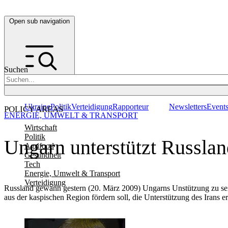
Open sub navigation
Suchen
Ukraine
Politik
Verteidigung
Rapporteur
Newsletters
Event
POLICY AREAS
ENERGIE, UMWELT & TRANSPORT
Wirtschaft
Politik
Ungarn unterstützt Russlan
Agrifood
Gesundheit
Tech
Energie, Umwelt & Transport
Verteidigung
Russland gewann gestern (20. März 2009) Ungarns Unstützung zu seine
aus der kaspischen Region fördern soll, die Unterstützung des Irans e