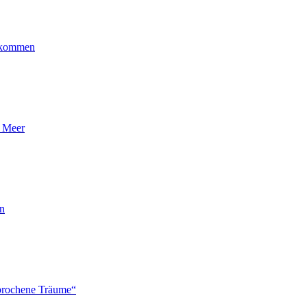
ankommen
n Meer
en
brochene Träume“