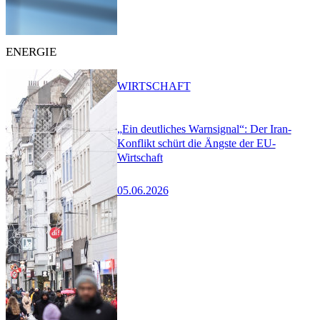
ENERGIE
WIRTSCHAFT
„Ein deutliches Warnsignal“: Der Iran-
Konflikt schürt die Ängste der EU-
Wirtschaft
05.06.2026