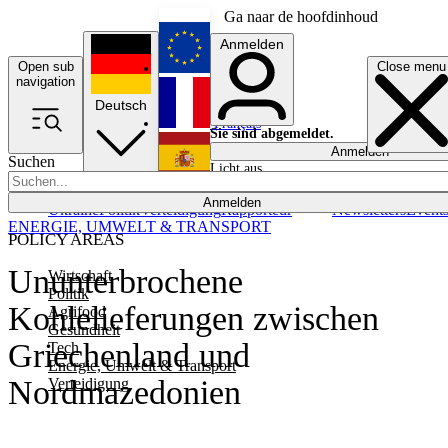
Ga naar de hoofdinhoud
Anmelden
Open sub
Close menu
English
navigation
Deutsch
Français
Sie sind abgemeldet.
Anmelden
Suchen
Licht aus
Español
Anmelden
Ukraine
Politik
Verteidigung
Rapporteur
Newsletters
Event
ENERGIE, UMWELT & TRANSPORT
POLICY AREAS
Ununterbrochene
Wirtschaft
Politik
Kohlelieferungen zwischen
Agrifood
Gesundheit
Griechenland und
Tech
Energie, Umwelt & Transport
Nordmazedonien
Verteidigung