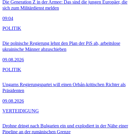
Die Generation Z in der Armee: Das sind die jungen Europäer, die
sich zum Militärdienst melden
09:04
POLITIK
Die polnische Regierung lehnt den Plan der PiS ab, arbeitslose
ukrainische Männer abzuschieben
09.08.2026
POLITIK
Ungarns Regierungspartei will einen Orbán-kritischen Richter als
Präsidenten
09.08.2026
VERTEIDIGUNG
Drohne dringt nach Bulgarien ein und explodiert in der Nähe einer
Pipeline an der rumänischen Grenze