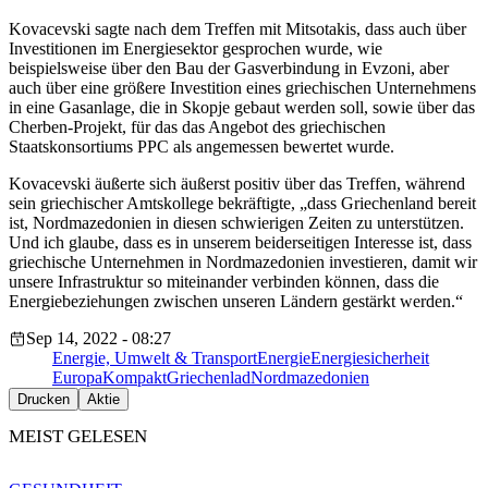
Kovacevski sagte nach dem Treffen mit Mitsotakis, dass auch über
Investitionen im Energiesektor gesprochen wurde, wie
beispielsweise über den Bau der Gasverbindung in Evzoni, aber
auch über eine größere Investition eines griechischen Unternehmens
in eine Gasanlage, die in Skopje gebaut werden soll, sowie über das
Cherben-Projekt, für das das Angebot des griechischen
Staatskonsortiums PPC als angemessen bewertet wurde.
Kovacevski äußerte sich äußerst positiv über das Treffen, während
sein griechischer Amtskollege bekräftigte, „dass Griechenland bereit
ist, Nordmazedonien in diesen schwierigen Zeiten zu unterstützen.
Und ich glaube, dass es in unserem beiderseitigen Interesse ist, dass
griechische Unternehmen in Nordmazedonien investieren, damit wir
unsere Infrastruktur so miteinander verbinden können, dass die
Energiebeziehungen zwischen unseren Ländern gestärkt werden.“
Sep 14, 2022 - 08:27
Energie, Umwelt & Transport
Energie
Energiesicherheit
EuropaKompakt
Griechenlad
Nordmazedonien
Drucken
Aktie
MEIST GELESEN