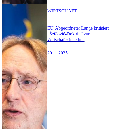
WIRTSCHAFT
EU-Abgeordneter Lange kritisiert
„Šefčovič-Doktrin“ zur
Wirtschaftssicherheit
20.11.2025