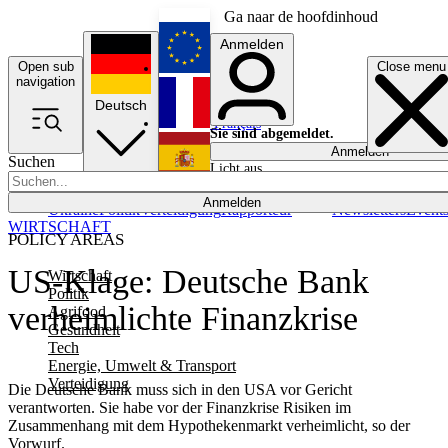
Ga naar de hoofdinhoud
Anmelden
Open sub
Close menu
English
navigation
Deutsch
Français
Sie sind abgemeldet.
Anmelden
Suchen
Licht aus
Español
Anmelden
Ukraine
Politik
Verteidigung
Rapporteur
Newsletters
Event
WIRTSCHAFT
POLICY AREAS
US-Klage: Deutsche Bank
Wirtschaft
Politik
verheimlichte Finanzkrise
Agrifood
Gesundheit
Tech
Energie, Umwelt & Transport
Verteidigung
Die Deutsche Bank muss sich in den USA vor Gericht
verantworten. Sie habe vor der Finanzkrise Risiken im
Zusammenhang mit dem Hypothekenmarkt verheimlicht, so der
Vorwurf.