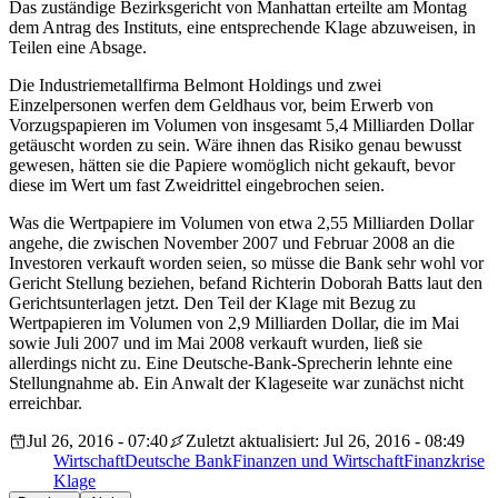
Das zuständige Bezirksgericht von Manhattan erteilte am Montag
dem Antrag des Instituts, eine entsprechende Klage abzuweisen, in
Teilen eine Absage.
Die Industriemetallfirma Belmont Holdings und zwei
Einzelpersonen werfen dem Geldhaus vor, beim Erwerb von
Vorzugspapieren im Volumen von insgesamt 5,4 Milliarden Dollar
getäuscht worden zu sein. Wäre ihnen das Risiko genau bewusst
gewesen, hätten sie die Papiere womöglich nicht gekauft, bevor
diese im Wert um fast Zweidrittel eingebrochen seien.
Was die Wertpapiere im Volumen von etwa 2,55 Milliarden Dollar
angehe, die zwischen November 2007 und Februar 2008 an die
Investoren verkauft worden seien, so müsse die Bank sehr wohl vor
Gericht Stellung beziehen, befand Richterin Doborah Batts laut den
Gerichtsunterlagen jetzt. Den Teil der Klage mit Bezug zu
Wertpapieren im Volumen von 2,9 Milliarden Dollar, die im Mai
sowie Juli 2007 und im Mai 2008 verkauft wurden, ließ sie
allerdings nicht zu. Eine Deutsche-Bank-Sprecherin lehnte eine
Stellungnahme ab. Ein Anwalt der Klageseite war zunächst nicht
erreichbar.
Jul 26, 2016 - 07:40
Zuletzt aktualisiert: Jul 26, 2016 - 08:49
Wirtschaft
Deutsche Bank
Finanzen und Wirtschaft
Finanzkrise
Klage